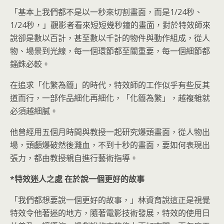
「基本上我們都不是以一秒來切割畫面，而是1/24秒、
1/24秒，」觀影者看來短短幾秒鐘的畫面，對於特效師來
說卻是數以百計，甚至數以千計的物件與動作組成，從人
物、場景到光線，每一個環節都至關重要，每一個細節都
錙銖必較。
在追求「化繁為簡」的時代，特效師的工作似乎有些反其
道而行，一部作品細化再細化，「化簡為繁」，越複雜就
必須越細膩。
他曾經用五個月時間與教授一起研究爆頭畫面，從人物出
場，頭顱爆破然後濺血，不到十秒的畫面，要如何表現出
張力，都由教授親自進行藝術指導。
*
特效迷人之處
在於說一個更好的故事
「我們都想要說一個更好的故事，」林資育說這正是視覺
特效令他著迷的地方，隨著電影技術發展，特效的使用日