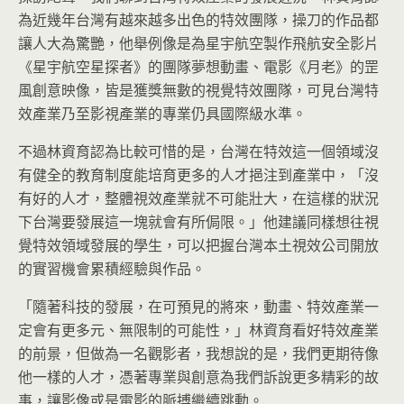
為近幾年台灣有越來越多出色的特效團隊，操刀的作品都
讓人大為驚艷，他舉例像是為星宇航空製作飛航安全影片
《星宇航空星探者》的團隊夢想動畫、電影《月老》的罡
風創意映像，皆是獲獎無數的視覺特效團隊，可見台灣特
效產業乃至影視產業的專業仍具國際級水準。
不過林資育認為比較可惜的是，台灣在特效這一個領域沒
有健全的教育制度能培育更多的人才挹注到產業中，「沒
有好的人才，整體視效產業就不可能壯大，在這樣的狀況
下台灣要發展這一塊就會有所侷限。」他建議同樣想往視
覺特效領域發展的學生，可以把握台灣本土視效公司開放
的實習機會累積經驗與作品。
「隨著科技的發展，在可預見的將來，動畫、特效產業一
定會有更多元、無限制的可能性，」林資育看好特效產業
的前景，但做為一名觀影者，我想說的是，我們更期待像
他一樣的人才，憑著專業與創意為我們訴說更多精彩的故
事，讓影像或是電影的脈搏繼續跳動。