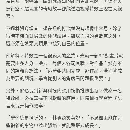
益普及，讓導演、編劇說故事的能力更加寬闊，再怎麼天
馬行空、超現實的奇幻故事都能透過視覺特效呈現在大銀
幕。
不過林資育坦言，想在紐約打滾並沒有想像中容易，除了
得時不時面對隱微的種族歧視、難以言說的異鄉感之外，
還必須在這顆大蘋果中找到自己的位置。
他解釋，特效是一個很龐大的產業，光就一部3D動畫片就
需要由多人分工操刀，每個人各司其職，對作品自然有不
同的詮釋與想法，「這時要共同完成一部作品，溝通就成
為重要的關鍵，學會從別人的角度看問題很重要。」
另外，他也提到新興科技的應用技術推陳出新，做為一名
特效師，必須掌握不同軟體的應用，同時還得學習程式語
言來提升操作效率。
「學習總是挫折的，」林資育笑著說，「不過如果能在這
些複雜的事物中找出脈絡，就能跳躍式成長。」