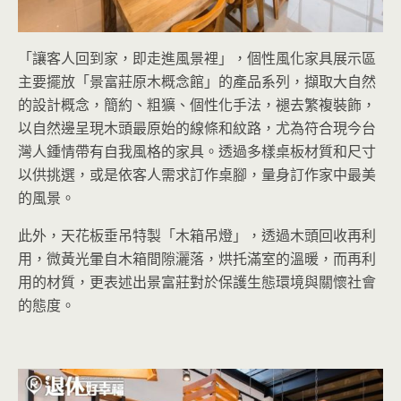
「讓客人回到家，即走進風景裡」，個性風化家具展示區
主要擺放「景富莊原木概念館」的產品系列，擷取大自然
的設計概念，簡約、粗獷、個性化手法，褪去繁複裝飾，
以自然邊呈現木頭最原始的線條和紋路，尤為符合現今台
灣人鍾情帶有自我風格的家具。透過多樣桌板材質和尺寸
以供挑選，或是依客人需求訂作桌腳，量身訂作家中最美
的風景。
此外，天花板垂吊特製「木箱吊燈」，透過木頭回收再利
用，微黃光暈自木箱間隙灑落，烘托滿室的溫暖，而再利
用的材質，更表述出景富莊對於保護生態環境與關懷社會
的態度。