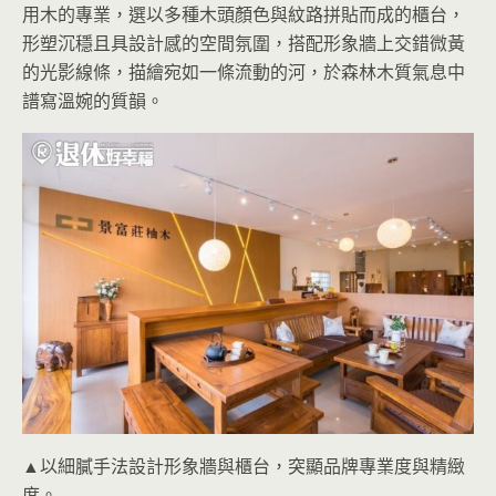
用木的專業，選以多種木頭顏色與紋路拼貼而成的櫃台，
形塑沉穩且具設計感的空間氛圍，搭配形象牆上交錯微黃
的光影線條，描繪宛如一條流動的河，於森林木質氣息中
譜寫溫婉的質韻。
▲以細膩手法設計形象牆與櫃台，突顯品牌專業度與精緻
度。