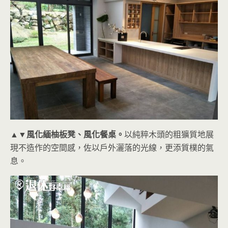
▲▼風化緬柚板凳、風化餐桌。
以純粹木頭的粗獷質地展
現不造作的空間感，佐以戶外灑落的光線，更添質樸的氣
息。