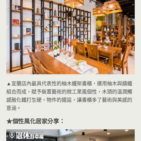
▲宜蘭店內最具代表性的柚木鐵架書櫃，運用柚木與鑄鐵
組合而成，賦予裝置藝術的微工業風個性，木頭的溫潤觸
感融化鐵打生硬，物件的擺設，讓書櫃多了藝術與美感的
意涵。
★個性風化居家分享：