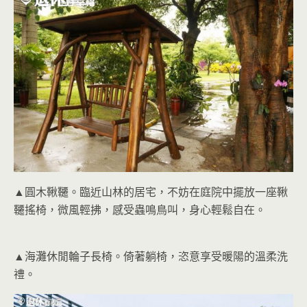
▲圓木鞦韆。臨近山林的居宅，不妨在庭院中擺放一座鞦
韆搖椅，微風輕拂，感受蟲鳴鳥叫，身心輕鬆自在。
▲海灘休閒輪子長椅。倚著躺椅，恣意享受暖陽的溫柔洗
禮。