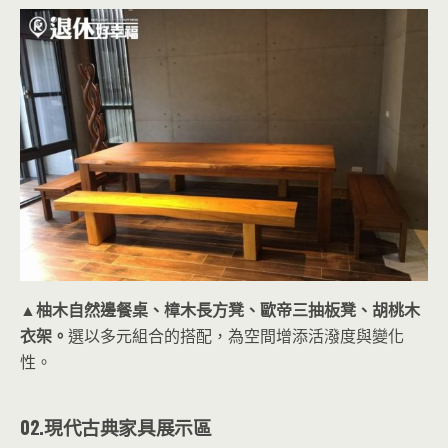
▲柚木自然邊餐桌、樟木長方凳、歐帝三抽板凳、胡桃木
衣架。
選以多元組合的搭配，為空間增添活潑度與變化
性。
02.現代古典家具展示區