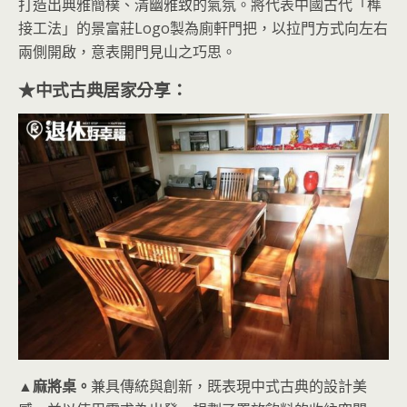
打造出典雅簡樸、清幽雅致的氣氛。將代表中國古代「榫
接工法」的景富莊Logo製為廁軒門把，以拉門方式向左右
兩側開啟，意表開門見山之巧思。
★中式古典居家分享：
▲麻將桌。
兼具傳統與創新，既表現中式古典的設計美