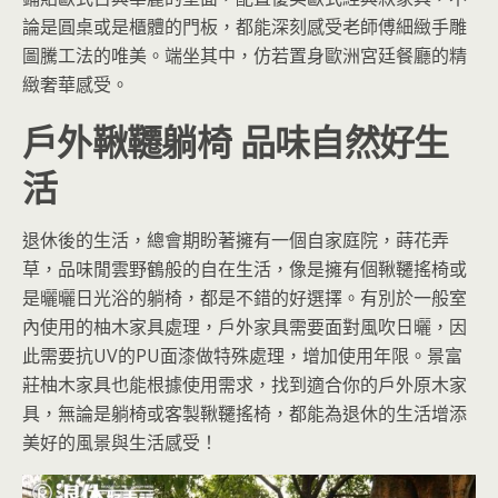
論是圓桌或是櫃體的門板，都能深刻感受老師傅細緻手雕
圖騰工法的唯美。端坐其中，仿若置身歐洲宮廷餐廳的精
緻奢華感受。
戶外鞦韆躺椅 品味自然好生
活
退休後的生活，總會期盼著擁有一個自家庭院，蒔花弄
草，品味閒雲野鶴般的自在生活，像是擁有個鞦韆搖椅或
是曬曬日光浴的躺椅，都是不錯的好選擇。有別於一般室
內使用的柚木家具處理，戶外家具需要面對風吹日曬，因
此需要抗UV的PU面漆做特殊處理，增加使用年限。景富
莊柚木家具也能根據使用需求，找到適合你的戶外原木家
具，無論是躺椅或客製鞦韆搖椅，都能為退休的生活增添
美好的風景與生活感受！