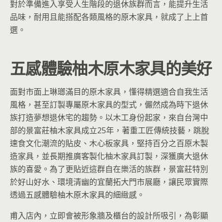
對於準備進入享受人生階段的退休族群而言，能提升生活
品味，耐用且能搭配各類風格的原木家具，就成了上上首
選。
五感體驗柚木原木家具的美好
面對市面上琳瑯滿目的原木家具，懂得精選適合自我生活
風格，甚至訂製專屬原木家具的型式，儼然成為時下退休
族打造夢想退休宅的趨勢。以木工身份起家，來自台灣中
部的景富莊柚木家具成立25年，著重工匠傳統技藝，跳脫
速食文化潮流的貼皮、木心板家具，堅持百分之百原木製
造家具，並長期推廣客製化柚木家具訂製，深獲廣大退休
族的喜愛。為了更貼近這群自在樂活的族群，景富莊特別
於好山好水、環境清幽的宜蘭拓大門市展廳，讓民眾實際
透過五感體驗柚木原木家具的細緻感。
甫入店內，立即會被形象牆及櫃台的設計所吸引，為彰顯