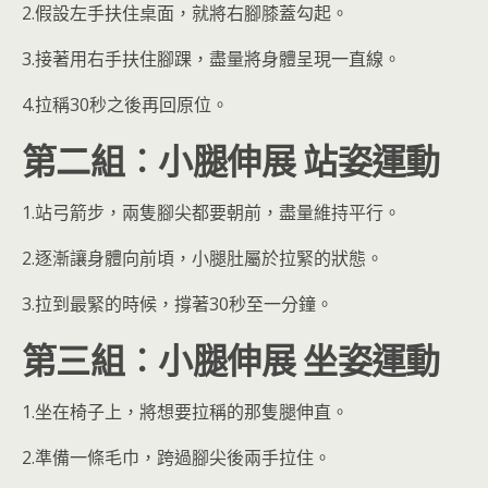
2.假設左手扶住桌面，就將右腳膝蓋勾起。
3.接著用右手扶住腳踝，盡量將身體呈現一直線。
4.拉稱30秒之後再回原位。
第二組
︰
小腿伸展
站姿運動
1.站弓箭步，兩隻腳尖都要朝前，盡量維持平行。
2.逐漸讓身體向前頃，小腿肚屬於拉緊的狀態。
3.拉到最緊的時候，撐著30秒至一分鐘。
第三組
︰
小腿伸展
坐姿運動
1.坐在椅子上，將想要拉稱的那隻腿伸直。
2.準備一條毛巾，跨過腳尖後兩手拉住。