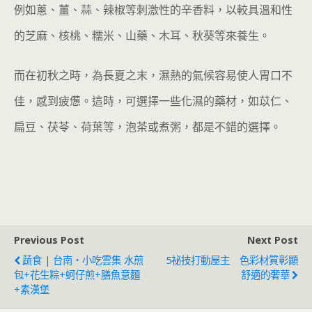
例如蔥、薑、蒜、辣椒等刺激性的辛香料，以較具溫和性
的芝麻、核桃、糯米、山藥、木耳、秋葵等來養生。
而在初秋之時，為長夏之末，濕熱的氣候容易使人胃口不
佳，感到疲憊。這時，可選擇一些化濕的藥材，如苡仁、
扁豆、茯苓、荷葉等，泡茶或煮粥，都是不錯的選擇。
Previous Post
Next Post
蔬食 | 台南‧小吃雲集 水煎
5祕技打動屋主 色彩材質彰顯
包+花生粽+蚵仔煎+膳魚意麵
舒適的奢華
+素漢堡