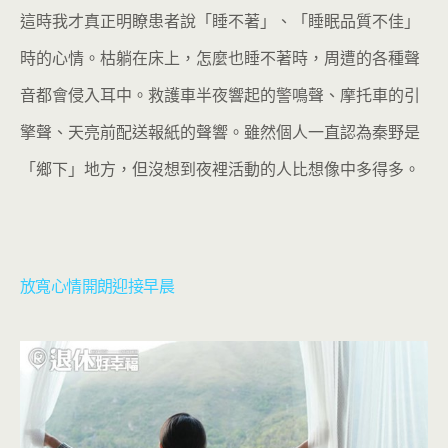
這時我才真正明瞭患者說「睡不著」、「睡眠品質不佳」
時的心情。枯躺在床上，怎麼也睡不著時，周遭的各種聲
音都會侵入耳中。救護車半夜響起的警鳴聲、摩托車的引
擎聲、天亮前配送報紙的聲響。雖然個人一直認為秦野是
「鄉下」地方，但沒想到夜裡活動的人比想像中多得多。
放寬心情開朗迎接早晨