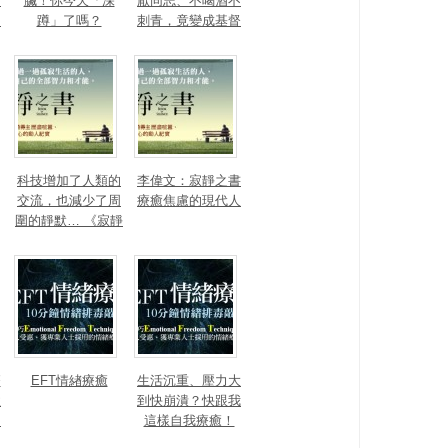
？
臟！你今天「深
厭同志、不喝酒不
！
蹲」了嗎？
刺青，竟變成基督
宗教的核心？
科技增加了人類的
李偉文：寂靜之書
交流，也減少了周
療癒焦慮的現代人
圍的靜默… 《寂靜
之書》A Book of S
ilence
療
EFT情緖療癒
生活沉重、壓力大
歡
到快崩潰？快跟我
同
這樣自我療癒！