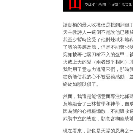
讀劍橋的最大收穫便是接觸到但
天主教詩人—這倒不是說他已臻於
我至少暫時接受了他對煉獄和地
了我的美感反應，但是不能奢求我
宛如披著七層刀槍不入的盔甲，
火或上天的愛（兩者幾乎相同）才
我動用了意志力逃避它們，那時
盡所能使我的心不被愛德感動，並
終於如願以償了。
然而，我還是能愜意而專注地傾
意地融合了士林哲學和神學，自成
因為我的心粗糙懶散，不能吸收
武裝中立的態度，願意含糊籠統
現在看來，那也是天賜的恩典之