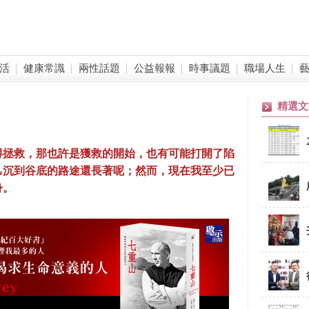
活
健康常識
兩性話題
公益報報
時事議題
職場人生
精選文
得拯救，那也許是獲救的開始，也有可能打開了陷
己沉到谷底的路途還長著呢；然而，現在我至少已
身。