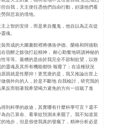
掌控自我，天主便任憑他們自由行動，好讓他們看
徒勞與悲哀的境地。
天主上智的安排，而是來自魔鬼，他自以為正在從
小靈魂。
改裝而成的大圖書館裡將佛洛伊德、榮格和阿德勒
借了。我在宿醉之餘強打起精神， 耐心勤奮地研讀神秘的
向性等等。最糟的是由於我完全不節制欲望，以致
的靈魂及其所有機能都快 報廢了；在這種狀況
的原因就是性壓抑！更荒唐的是，我又推論出世上
做個外向的人，於是不斷地 自我檢討，研究我的
結果反而朝著我希望竭力避免的方向一頭栽了進
為得到科學的啟迪，其實哪有什麼科學可言？還不
好為自己算命、看掌紋預測未來罷了。我不知道當
室的地步，但是假使我真的發瘋了，精神分析必是