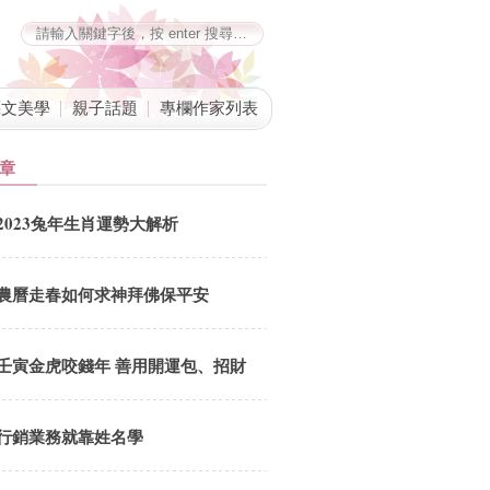
藝文美學
親子話題
專欄作家列表
章
2023兔年生肖運勢大解析
農曆走春如何求神拜佛保平安
壬寅金虎咬錢年 善用開運包、招財
筒
行銷業務就靠姓名學