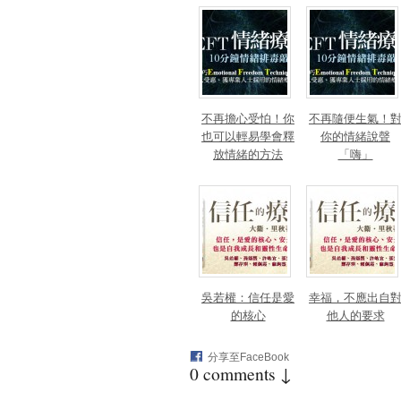
不再擔心受怕！你
不再隨便生氣！
也可以輕易學會釋
你的情緒說聲
放情緒的方法
「嗨」
吳若權：信任是愛
幸福，不應出自
的核心
他人的要求
分享至FaceBook
0 comments ↓