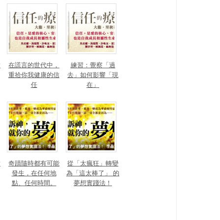
對
在謊言的世代中，
練習：覺察「過
重拾你我健康的信
去」如何影響「現
任
在」
對
奇蹟隨時都有可能
從「太瘋狂」轉變
發生，在任何地
為「這太棒了」 的
點、任何時間。
夢想實踐法！