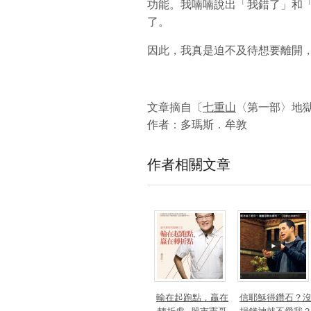
功能。我喃喃說出「我錯了」和「
了。
因此，我真是迫不及待想要離開
文章摘自〔
七重山
〈第一部〉地
作者：
多瑪斯．牟敦
作者相關文章
輸在起跑點，贏在
信耶穌得鑽石？