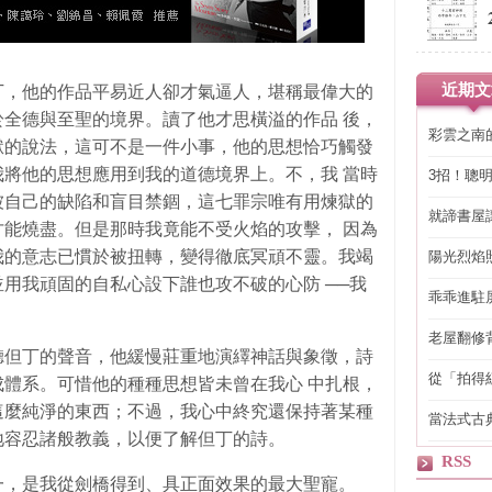
近期文
丁，他的作品平易近人卻才氣逼人，堪稱最偉大的
全德與至聖的境界。讀了他才思橫溢的作品 後，
彩雲之南
獄的說法，這可不是一件小事，他的思想恰巧觸發
將他的思想應用到我的道德境界上。不，我 當時
3招！聰
省下「二
被自己的缺陷和盲目禁錮，這七罪宗唯有用煉獄的
就諦書屋
能燒盡。但是那時我竟能不受火焰的攻擊， 因為
我的意志已慣於被扭轉，變得徹底冥頑不靈。我竭
陽光烈焰
用我頑固的自私心設下誰也攻不破的心防 ──我
乖乖進駐
老屋翻修
聽但丁的聲音，他緩慢莊重地演繹神話與象徵，詩
得見的精
從「拍得
體系。可惜他的種種思想皆未曾在我心 中扎根，
輯
這麼純淨的東西；不過，我心中終究還保持著某種
當法式古
地容忍諸般教義，以便了解但丁的詩。
自己
RSS
一，是我從劍橋得到、具正面效果的最大聖寵。