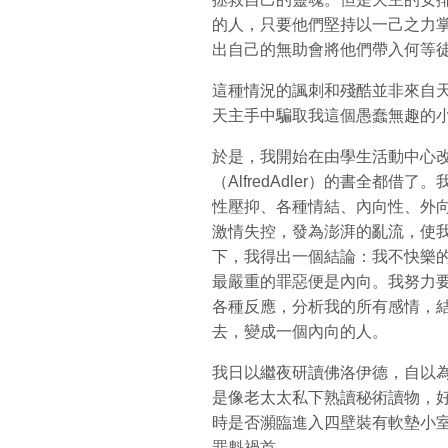
的人，只要他們堅持以一己之力
出自己的無助會將他們帶入何等
這種情況的諷刺和殘酷並非來自
天主手中騙取我這個愚蠢無趣的
於是，我開始在由學生活動中心
（AlfredAdler）的書全都
性壓抑、各種情結、內向性、外
激情失控，發為澎湃的亂流，使我
下，我得出一個結論：我不快樂
最嚴重的罪惡便是內向。我努力要
各種反應，分析我的所有感情，
去，變成一個內向的人。
我日以繼夜研讀佛洛伊德，自以
是像老太太私下熟讀秘術讀物，
時是否瀕臨進入四壁裝有軟墊小
罪魁禍首。