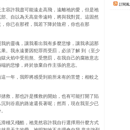
訂閱風
天主容許我盡可能遠走高飛，遠離祂的愛，但是祂
底部、自以為天高皇帝遠時，將與我對質。這固然
天，你已在那裡，我若下降於陰府，你也在那
照我的靈魂，讓我看出我有多麼悲慘，讓我承認那
果。我永遠要因犯罪而受罰，必須了解 到（至少
地獄火焰中受煎熬、受懲罰，在我自己的腐敗意志
極端的悲慘，終於放棄自作主張的意志。
橋這一年，我即將感受到前所未有的苦楚；相較之
得拯救，那也許是獲救的開始，也有可能打開了陷
己沉到谷底的路途還長著呢；然而，現在我至少已
身。
既滑稽又殘酷，祂竟然容許我自行選擇用什麼方式
就是天主的愛，祂明智地不去理會自我 意志強烈