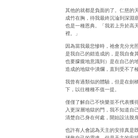
其他的就都是負面的了。仁慈的
成竹在胸，待我最終沉淪到深淵
也是一種恩典。「我若上升於高
裡。」
因為當我最悲慘時，祂會充分光
是我自己的錯造成的，是我自食其
也要朦朧地意識到）是在自己的
造成的地獄中潰爛，直到受不了
我曾有過類似的體驗，但是在劍
下，以往種種不值一提。
僅僅了解自己不快樂並不代表獲
入更深層地獄的門，我不知道自
清楚自己身在何處，開始設法脫
也許有人會認為天主的安排真是
拯救自己的靈魂。但是天主的安排