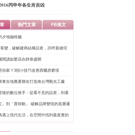
2016丙申年各生肖吉凶
章
熱門文章
FB推文
的夕地咖啡廳
明客變，破解建商結構誤差，20坪新婚宅
工」的冤枉錢
讓閱讀如繁花在靜巷盛開
照你家？3招小技巧改善西曬房窘境
屏東在地農產聯名打造南台灣觀光工廠
背後的數位推手：從看不見的誤差，到看
準改造
紅」到「賣得動」 破解品牌變現的底層邏
典遇上現代生活，在空間中找到最真實的