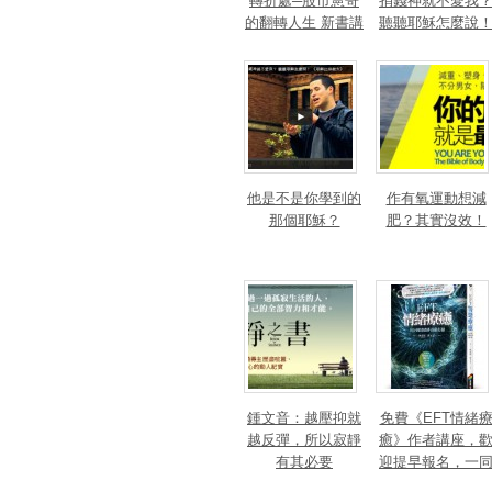
轉折處─股市憲哥
捐錢神就不愛我
的翻轉人生 新書講
聽聽耶穌怎麼說
座
他是不是你學到的
作有氧運動想減
那個耶穌？
肥？其實沒效！
鍾文音：越壓抑就
免費《EFT情緒
越反彈，所以寂靜
癒》作者講座，
有其必要
迎提早報名，一
療癒身心！