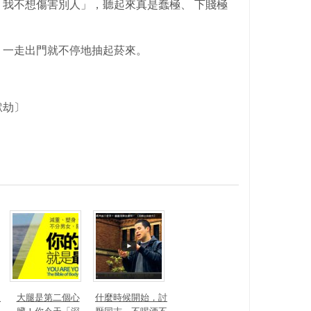
我不想傷害別人」，聽起來真是蠢極、 下賤極
，一走出門就不停地抽起菸來。
獄劫
〕
沒
大腿是第二個心
什麼時候開始，討