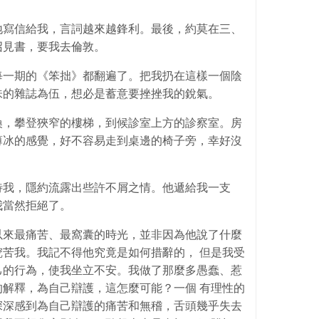
地寫信給我，言詞越來越鋒利。最後，約莫在三、
召見書，要我去倫敦。
每一期的《笨拙》都翻遍了。把我扔在這樣一個陰
味的雜誌為伍，想必是蓄意要挫挫我的銳氣。
喚，攀登狹窄的樓梯，到候診室上方的診察室。房
薄冰的感覺，好不容易走到桌邊的椅子旁，幸好沒
待我，隱約流露出些許不屑之情。他遞給我一支
我當然拒絕了。
以來最痛苦、最窩囊的時光，並非因為他說了什麼
苦我。我記不得他究竟是如何措辭的， 但是我受
己的行為，使我坐立不安。我做了那麼多愚蠢、惹
解釋，為自己辯護，這怎麼可能？一個 有理性的
深深感到為自己辯護的痛苦和無稽，舌頭幾乎失去