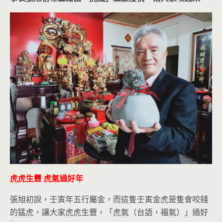
虎虎生豐 虎氣過好年
張旭初說，壬寅年五行屬金，而這隻壬寅金虎是隻會咬錢
的猛虎，讓大家虎虎生豐，「虎氣（台語，福氣）」過好