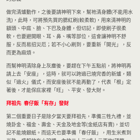
做完清爐動作，之後要請神明下來，幫祂清身體(不能用水
洗)，此時，可將預先買的腮紅刷(較柔軟)，用來清神明的
額頭、中庭、臉、下巴及身體，但切記，即使刷子很柔
軟，也要避開眼、耳、鼻、嘴等部位，這會讓神明不舒
服，反而易招災厄；若不小心刷到，要重新「開光」，反
而更為麻煩。
而幫神明清除身上灰塵後，要趕在下午五點前，將神明再
請上去「安座」，這時，就可以跨過已燒完香的新爐，類
似「過火」儀式，而安座後就不能再動了，代表「根」定
著後，才能保庇家裡「旺」、平安、發大財。
拜祖先 春仔飯「有存」發財
第二個重要日子是除夕當天要拜祖先，準備三牲九禮，並
燒卦金、福金、壽金、天金及地金等(金紙店有賣)，並切
記不能燒銀紙。而這天也要準備「春仔飯」，用生米煮到