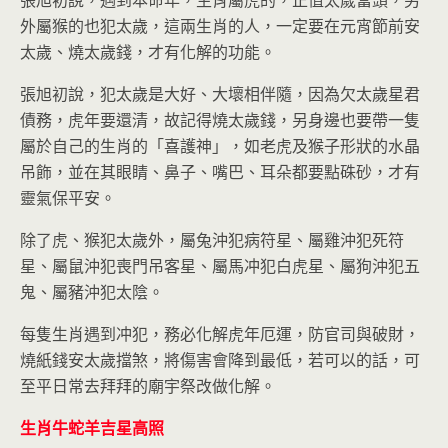
張旭初說，遇到本命年，生肖屬虎的，正值太歲當頭，另
外屬猴的也犯太歲，這兩生肖的人，一定要在元宵節前安
太歲、燒太歲錢，才有化解的功能。
張旭初說，犯太歲是大好、大壞相伴隨，因為欠太歲星君
債務，虎年要還清，故記得燒太歲錢，另身邊也要帶一隻
屬於自己的生肖的「喜護神」，如老虎及猴子形狀的水晶
吊飾，並在其眼睛、鼻子、嘴巴、耳朵都要點硃砂，才有
靈氣保平安。
除了虎、猴犯太歲外，屬兔沖犯病符星、屬雞沖犯死符
星、屬鼠沖犯喪門吊客星、屬馬冲犯白虎星、屬狗沖犯五
鬼、屬豬沖犯太陰。
每隻生肖遇到冲犯，務必化解虎年厄運，防官司與破財，
燒紙錢安太歲擋煞，將傷害會降到最低，若可以的話，可
至平日常去拜拜的廟宇祭改做化解。
生肖牛蛇羊吉星高照