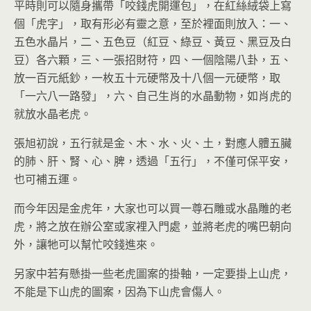
平時則可以隨身攜帶「咬錢虎開運包」，在紅絲絨袋上寫
個「虎字」，取有形必有靈之意，至於裡面則放入：一、
五色水晶片，二、五色豆（紅豆、綠豆、黃豆、黑豆及白
豆）各六顆，三、一張招財符，四、一個陰陽八卦，五、
放一百元紙鈔，一枚五十元硬幣及十八個一元硬幣，取
「一六八一路發」，六、自己生肖的水晶動物，如肖虎的
就放水晶老虎。
張旭初說，五行就是金、木、水、火、土，對應人體五臟
的肺、肝、腎、心、脾，透過「五行」，不僅可保平安，
也可補五運。
而今年因是金虎年，大家也可以買一尊石雕或水晶雕的老
虎，將之放在辦公室或家裡入門處，並將老虎的嘴巴朝向
外，讓牠可以幫忙咬錢進來。
另家中若有懸掛一些老虎圖案的掛軸，一定要掛上山虎，
不能是下山虎的圖案，因為下山虎會傷人。