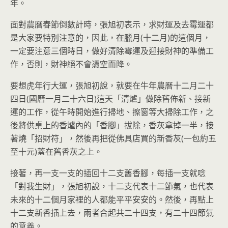
年。
面對農曆春節倒數計時，張旭初表示，求財運及去霉運都
是大家要特別注意的，因此，在臘月(十二月)的這個月，
一定要注意三個時日，做好清除霉運及迎接財神的準備工
作，否則，財神絕不會憑空而降。
要想虎年行大運，張旭初說，就要在牛年農曆十二月二十
四日(國曆一月二十六日)這天「清爐」做除舊佈新、接新
運的工作，從午時開始進行掃地、擦窗等大掃除工作，之
後將供桌上的香爐內的「香腳」拔除，香灰拿掉一半，接
著燒「招財符」，然後再把從佛具店買的新香灰(一包約五
至十元)蓋在舊香灰之上。
接著，再一支一支的插回十二支舊香腳，每插一支就唸
「對我生財」，張旭初說，十二支代表十二節氣，也代表
未來的十二個月家裡的人都能平平安安的。然後，再點上
十二支新香插上去，兩者合起共二十四支，有二十四節氣
的意義。