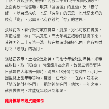
半熟，盛起放在小碗裡，內放二十元(或十元兩枚)硬幣，
上面再放一個發糕，取其「發發發」的意涵，另「春仔
飯」，以台語來唸，也是「有剩」的意思，也就是家裡的
錢有「剩」，另諧音也有存錢的「存」的意思。
張旭初說，春仔飯可放在佛堂、廚房，另也可放在書房，
有把成績「存」下來意思，而大年初五把春仔飯撤下來，
其裡面的二十元洗一洗，放在抽屜或開運包內，也有招財
用之「錢母」的功用。
張旭初表示，土地公是財神，而祂今年愛吃甜年糕、米糕
或甜糕，取「糕(高)」可節節升高之意，故第三個重要時
日就是在大年初一卯時，清晨5:18分開門接財神，可用一
圓盤擺上甜年糕等物，雙腳一在門外，一在內，唸兩次
「請五路財神進門」，把財神請進門，他說，一年之始，
就要做佈局，才能從年頭旺到年尾。
隨身攜帶咬錢虎開運包