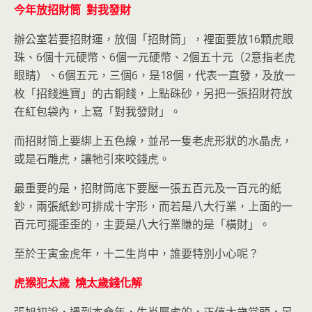
今年放招財筒 對我發財
辦公室若要招財運，放個「招財筒」，裡面要放16顆虎眼
珠、6個十元硬幣、6個一元硬幣、2個五十元（2意指老虎
眼睛）、6個五元，三個6，是18個，代表一直發，及放一
枚「招錢進寶」的古銅錢，上點硃砂，另把一張招財符放
在紅包袋內，上寫「對我發財」。
而招財筒上要綁上五色線，並吊一隻老虎形狀的水晶虎，
或是石雕虎，讓牠引來咬錢虎。
最重要的是，招財筒底下要壓一張五百元及一百元的紙
鈔，兩張紙鈔可排成十字形，而若是八大行業，上面的一
百元可擺歪歪的，主要是八大行業賺的是「橫財」。
至於壬寅金虎年，十二生肖中，誰要特別小心呢？
虎猴犯太歲 燒太歲錢化解