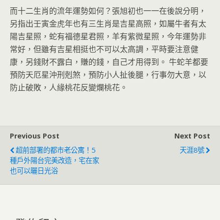
而十二生肖的流年運勢如何？張旭初也一一在後說分明，
另指出壬寅金虎年也有三生肖是吉星高照，如屬牛者有太
陽吉星照，蛇有福德星君照，羊有紫微星照，今年運勢非
常好，但雖有吉星相挺也不可以太高調，平時要注意健
康，另錢財不露白，賺的錢，自己才用得到。 牛蛇羊都要
預防天厄星沖刑剋煞，預防小人扯後腿，行事勿大意，以
防止破敗，人緣桃花反變爛桃花。
Previous Post
Next Post
超前部署的都市老公寓！5
天涯8號
種戶外陽台完美改造，宅在家
也可以曬日光浴