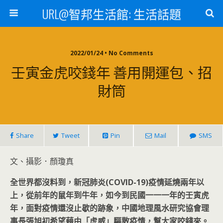
URL@智邦生活館: 生活話題
2022/01/24 • No Comments
壬寅金虎咬錢年 善用開運包、招
財筒
Share
Tweet
Pin
Mail
SMS
文、攝影．顏瓊真
全世界都沒料到，新冠肺炎(COVID-19)疫情延燒兩年以
上，從前年的鼠年到牛年，如今到民國一一一年的壬寅虎
年，面對疫情還沒止歇的跡象，中國地理風水研究協會理
事長張旭初希望藉由「虎威」驅散疫情，幫大家咬錢來。