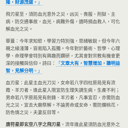
隆，財源茂盛
。」
飛刃星至，須防血光意外之災，凶災、喪服、刑獄、主
病，防交通事故，血光，病難外傷，適時捐血救人，可化
解血光之災。
華蓋：今年求知慾，學習力特別強，思緒敏銳。但今年六
親之緣淺薄，容易陷入孤獨。今年對於藝術、哲學、心理
學、命理學會特別有興趣而鑽研，尤其會對宗教有機會更
深的接觸與信仰。詩曰：
「
文章大有，智慧增加，聰明益
智，見解分明
。」
血刃星：此星主血光刀災，女命若八字四柱原局見有流
霞、羊刃者，逢此星入限宜防生理失調生病，生產不利；
男命若八字原局見有劍鋒、羊刃者，凡事宜忍，亦需防血
光之災，宜去大廟祭解。不論男命或女命，需防爛桃花，
防色情之災，夫妻反目等。
唐符星即玄空八字之飛刃星
，流年逢此星須防血光意外之