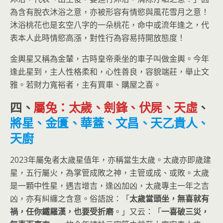
為含有脫衣沐浴之意，亦被形容有情慾與風花雪月之意！
沐浴桃花也是玄空八字的一朵桃花，命中或流年逢之，代
表本人此時情慾高漲，對性行為容易持開放態度！
金輿星又稱為金輦，古時皇帝乘坐的車子叫做金輿。今年
逢此星到，主人性格柔和，心性善良，容貌端莊，舉止文
雅。若財力寬裕者，主有買車、購屋之喜。
四、
屬兔：太歲、劍鋒、伏屍、天虛
、
將星、金匱、華蓋、文昌、天乙貴人、
天廚
2023年屬兔者太歲星值年，亦稱當生太歲。太歲亦即歲建
星，五行屬火，為掌管成敗之神，主管或成、或敗。太歲
是一顆中性星，遇吉增吉，逢凶加凶，太歲專主一年之吉
凶，亦有糾纏之含意。俗語說：「
太歲當頭坐，無喜就有
禍，任你鐵羅漢，也要受折磨
。」又云：「
一喜破三災，