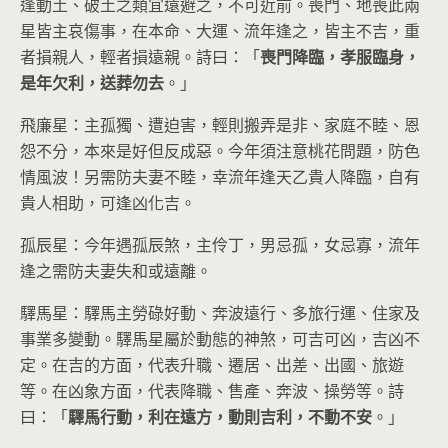
逢動土、破土之類宜遠避之，不可近前。喪門、地喪此兩
星皆主哀傷事，在本命、大運、流年逢之，皆主不吉，重
者損親人，輕者損遠親。詩曰：「
喪門降臨，孝服臨身，
是年欠利，送葬勿去
。」
飛廉星：主孤獨、遭迫害，輕則搬弄是非、家庭不睦、恩
怨不分，本來是好但反成惡。今年須注意桃花問題，防色
情風波！另需防夫妻不睦，幸流年逢天乙貴人降臨，自有
貴人相助，可逢凶化吉。
孤辰星：今年遇孤辰煞，主伶丁，男忌孤，女忌寡，流年
逢之需防夫妻失和或遠離。
驛馬星：驛馬主勞碌好動、奔波遠行、多旅行運、住家及
事業多變動。驛馬星屬於動態的神煞，可吉可凶，吉凶不
定。在吉的方面，代表升職、遷居、出差、出國、旅遊
等。在凶象方面，代表降職、售產、奔波、操勞等。詩
曰：「
驛馬行動，利在遠方，動則吉利，不動不安
。」