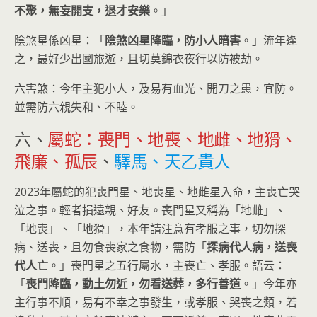
不聚，無妄開支，退才安樂
。」
陰煞星係凶星：「
陰煞凶星降臨，防小人暗害
。」流年逢
之，最好少出國旅遊，且切莫錦衣夜行以防被劫。
六害煞：今年主犯小人，及易有血光、開刀之患，宜防。
並需防六親失和、不睦。
六、
屬蛇：喪門、地喪、地雌、地猾、
飛廉、孤辰
、
驛馬、天乙貴人
2023年屬蛇的犯喪門星、地喪星、地雌星入命，主喪亡哭
泣之事。輕者損遠親、好友。喪門星又稱為「地雌」、
「地喪」、「地猾」，本年請注意有孝服之事，切勿探
病、送喪，且勿食喪家之食物，需防「
探病代人病，送喪
代人亡
。」喪門星之五行屬水，主喪亡、孝服。語云：
「
喪門降臨，動土勿近，勿看送葬，多行善道
。」今年亦
主行事不順，易有不幸之事發生，或孝服、哭喪之類，若