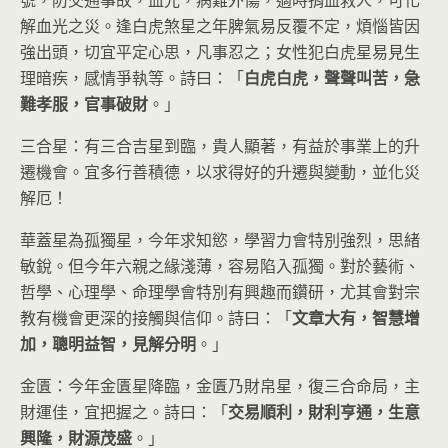
解血光之災。逢白虎煞星之年脾氣易反覆不定，煩惱皆因
強出頭，切宜平定心思，凡事忍之；女性犯白虎星易見生
理暗疾，感情爭執等。詩曰：「
白虎白虎，聲聲叫苦，急
難孝服，官事破財
。」
三合星：有三合吉星到臨，貴人顯著，有益於事業上的升
遷機會。宜多行善積德，以求得好的升遷與變動，並化災
解厄！
華蓋星為孤獨星，今年求知慾，學習力會特別強烈，思緒
敏銳。但今年六親之緣淺薄，容易陷入孤獨。對於藝術、
哲學、心理學、命理學會特別有興趣而鑽研，尤其會對宗
教有機會更深的接觸與信仰。詩曰：「
文章大有，智慧增
加，聰明益智，見解分明
。」
金匱：今年金匱星降臨，金匱乃財帛星，復三合命局，主
財運佳，宜把握之。詩曰：「
交易順利，財利亨通，生意
興隆，財源茂盛
。」