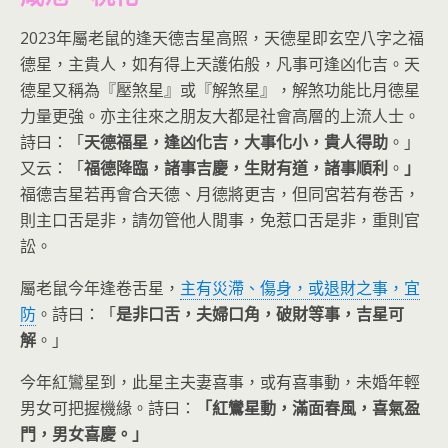
2023年屬老鼠的逢天德吉星高照，天德星即玄空八字之福
德星，主貴人，如有得上天護佑般，凡事可逢凶化吉。天
德星又稱為『壓煞星』或『解煞星』，解煞功能比月德星
力量更強。亦主往來之朋友大都是社會高層的上流人士。
詩曰：「
天德福星，逢凶化吉，大事化小，貴人得助
。」
又云：「
福德降臨，諸事吉慶，生財有道，諸事順利
。
」
福德吉星若再會合天德、月德將更吉，但同宮若有卷舌，
則主口舌是非，請勿管他人閒事，免惹口舌是非，重則官
訟。
屬老鼠今年逢卷舌星，
主有災滯、傷身，或退財之事，宜
防
。詩曰：「
是非口舌，夫婦口角，破財等事，吉星可
解
。」
今年紅鸞星到，此星主夫妻喜事，或有喜事動，未婚年輕
男女可把握機緣。詩曰：
「紅鸞星動，滿面春風，喜氣盈
門，男女喜慶。」