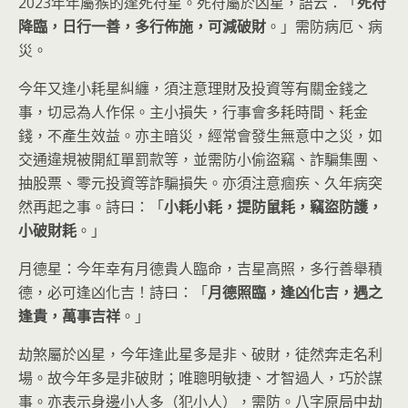
2023年年屬猴的逢死符星。死符屬於凶星，語云：「
死符
降臨，日行一善，多行佈施，可減破財
。」需防病厄、病
災。
今年又逢小耗星糾纏，須注意理財及投資等有關金錢之
事，切忌為人作保。主小損失，行事會多耗時間、耗金
錢，不產生效益。亦主暗災，經常會發生無意中之災，如
交通違規被開紅單罰款等，並需防小偷盜竊、詐騙集團、
抽股票、零元投資等詐騙損失。亦須注意痼疾、久年病突
然再起之事。詩曰：「
小耗小耗，提防鼠耗，竊盜防護，
小破財耗
。」
月德星：今年幸有月德貴人臨命，吉星高照，多行善舉積
德，必可逢凶化吉！詩曰：「
月德照臨，逢凶化吉，遇之
逢貴，萬事吉祥
。」
劫煞屬於凶星，今年逢此星多是非、破財，徒然奔走名利
場。故今年多是非破財；唯聰明敏捷、才智過人，巧於謀
事。亦表示身邊小人多（犯小人），需防。八字原局中劫