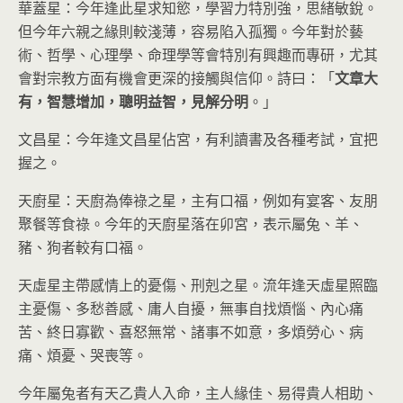
華蓋星：今年逢此星求知慾，學習力特別強，思緒敏銳。
但今年六親之緣則較淺薄，容易陷入孤獨。今年對於藝
術、哲學、心理學、命理學等會特別有興趣而專研，尤其
會對宗教方面有機會更深的接觸與信仰。詩曰：「
文章大
有，智慧增加，聰明益智，見解分明
。」
文昌星：今年逢文昌星佔宮，有利讀書及各種考試，宜把
握之。
天廚星：天廚為俸祿之星，主有口福，例如有宴客、友朋
聚餐等食祿。今年的天廚星落在卯宮，表示屬兔、羊、
豬、狗者較有口福。
天虛星主帶感情上的憂傷、刑剋之星。流年逢天虛星照臨
主憂傷、多愁善感、庸人自擾，無事自找煩惱、內心痛
苦、終日寡歡、喜怒無常、諸事不如意，多煩勞心、病
痛、煩憂、哭喪等。
今年屬兔者有天乙貴人入命，主人緣佳、易得貴人相助、