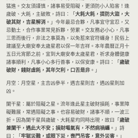
猛進。交友須謹慎，諸事易受阻礙，更須防小人陷害！逢
歲破、大耗，主破敗，詩曰：「
大耗大耗，提防大盜，大
破其財，吉星解消
。」今年最忌合夥，凡事宜守宜忍，又
忌動土，合作事業常見拆夥，勞累。交友務必小心，凡事
三思而後行，非法之事莫為，以免惹來官符纏身！民俗上
建議至大廟安奉太歲星君以保一年吉祥。本年農曆正月十
五日元宵節之前，宜到大廟安奉太歲星君，祈求身體健康
諸事順利，凡事小心多行善事，以保安康。詩曰：「
歲破
破財，錢財虛耗，其年欠利，口舌是非
。」
月空：月空星，主吉凶參半，遇吉星則吉，遇凶星則加
凶。
闌干星：屬於阻礙之星。流年逢此星主破財損耗，事業障
礙難展，常遇阻礙之事。也容易破財，諸事不順，一波三
折。因為闌干星與歲破、大耗星均同時出現，故曰「
歲破
兼闌干，遇此大不安；損財嘔氣有，不然病禍纏
。」詩
曰：「
牢獄災難，或眼下災，喪門吊客，意外災害
。」