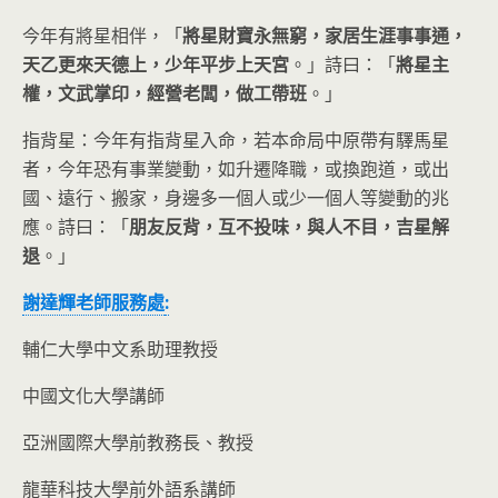
今年有將星相伴，「
將星財寶永無窮，家居生涯事事通，
天乙更來天德上，少年平步上天宮
。」詩曰：「
將星主
權，文武掌印，經營老闆，做工帶班
。」
指背星：今年有指背星入命，若本命局中原帶有驛馬星
者，今年恐有事業變動，如升遷降職，或換跑道，或出
國、遠行、搬家，身邊多一個人或少一個人等變動的兆
應。詩曰：「
朋友反背，互不投味，與人不目，吉星解
退
。」
謝達輝老師服務處
:
輔仁大學中文系助理教授
中國文化大學講師
亞洲國際大學前教務長、教授
龍華科技大學前外語系講師