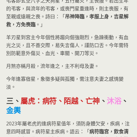
弔客即玄空八字之天狗星，五行屬火，主喪服。若出生年
的弔客，與流年的弔客，或喪門星重逢時，則主喪服，有
至親或遠親之喪。詩曰：「
吊神降臨，孝服上身，吉星解
救，方免喪臨
。」
羊刃星到宮主今年個性將趨向倔強剛烈，急躁衝動，有血
光之災，且不善交際，易失言傷人，謹防口舌。今年需特
別防範意外傷災、血光、車關、開刀等災。
月煞亦稱月殺，流年逢之，主不利母及妻。
今年逢寡宿星，象徵多疑與孤獨，需注意夫妻之感情變
淡。
三、
屬虎：病符、陌越、亡神
、
沐浴
、
金輿
2023年屬老虎的逢病符星值年，須防身體欠安，疾病，注
意四時感冒。病符星主疾病。語云：「
病符臨宮，飲食清