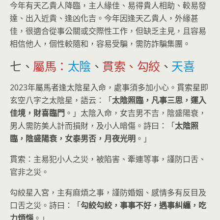
今年有天乙貴人降臨，主人緣佳、易得貴人相助、較易發
達、出入近貴、逢凶化吉。今年因逢天乙貴人，外緣甚
佳，很適合從事公關或交際性工作，但缺乏主見，且容易
相信他人，個性較隨和，容易受騙，需防詐騙集團。
七、
屬馬：
太陰
、
貫索、勾絞
、
天喜
2023年屬馬者逢太陰星入命，處事須多加小心。貫索星即
玄空八字之太陰星，語云：「
太陰照臨，凡事三思，運入
佳境，財喜臨門
。」太陰入命，女吉男不吉，陰盛陽衰，
男人需防美人計而損財，及小人暗傷。詩曰：「
太陰照
臨，陰盛陽衰，女泰男否，月夜光明
。」
貫索：主易犯小人之災，被陷害、牽連等事，謹防口舌、
官非之災。
勾絞星入宮，主有麻煩之事，謹防婚姻、感情多有反目及
口舌之災。詩曰：「
勾絞勾絞，事事不好，遇事糾纏，吃
力煩惱
。」