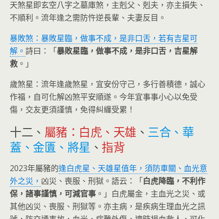
天煞星即玄空八字之墓庫煞，主剋父、剋夫，亦主損失、
不順利。流年逢之需防忤逆長輩、夫妻反目。
暴敗煞：暴敗星臨，做事不成，是非口舌，若有吉星可
解。
詩曰：「
暴敗星臨，做事不成，是非口舌，吉星解
救
。」
歲煞星：流年逢歲煞星，宜安份守己，多行善積德，誠心
作福，自可化解凶煞平安順遂。今年宜事事小心以免受
傷，交友更須謹慎，免得糾纏受累！
十二、
屬豬：白虎、天雄
、
三合、華
蓋、金匱、將星
、
指背
2023年屬豬的
逢白虎星、天雄星值年，須防車關、血光意
外之災，
凶災、喪服、刑獄。語云：「
白虎降臨，不利作
保，諸事謹慎，可減官事
。」白虎屬金，主血光之災、或
其他凶災、喪服、刑獄等。亦主病，是疾病生理血光之訊
號，防交通事故，血光，病難外傷，適時捐血救人，可化