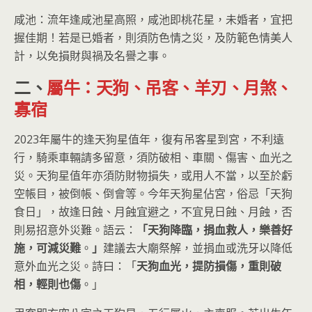
咸池：流年逢咸池星高照，咸池即桃花星，未婚者，宜把
握佳期！若是已婚者，則須防色情之災，及防範色情美人
計，以免損財與禍及名譽之事。
二、
屬牛：天狗、吊客、羊刃、月煞、
寡宿
2023年屬牛的逢天狗星值年，復有吊客星到宮，不利遠
行，騎乘車輛請多留意，須防破相、車關、傷害、血光之
災。天狗星值年亦須防財物損失，或用人不當，以至於虧
空帳目，被倒帳、倒會等。今年天狗星佔宮，俗忌「天狗
食日」，故逢日蝕、月蝕宜避之，不宜見日蝕、月蝕，否
則易招意外災難。語云：
「天狗降臨，捐血救人，樂善好
施，可減災難
。
」
建議去大廟祭解，並捐血或洗牙以降低
意外血光之災。詩曰：「
天狗血光，提防損傷，重則破
相，輕則也傷
。」