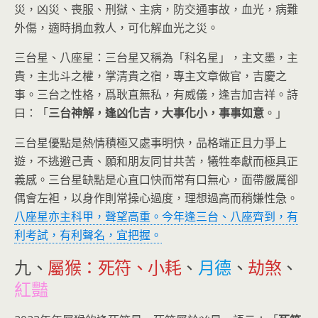
災，凶災、喪服、刑獄、主病，防交通事故，血光，病難
外傷，適時捐血救人，可化解血光之災。
三台星、八座星：三台星又稱為「科名星」，主文墨，主
貴，主北斗之權，掌清貴之宿，專主文章做官，吉慶之
事。三台之性格，爲耿直無私，有威儀，逢吉加吉祥。詩
曰：「
三台神解，逢凶化吉，大事化小，事事如意
。」
三台星優點是熱情積極又處事明快，品格端正且力爭上
遊，不逃避己責、願和朋友同甘共苦，犧牲奉獻而極具正
義感。三台星缺點是心直口快而常有口無心，面帶嚴厲卻
偶會左袒，以身作則常操心過度，理想過高而稍嫌性急。
八座星亦主科甲，聲望高重。今年逢三台、八座齊到，有
利考試，有利聲名，宜把握。
九、
屬猴：死符、小耗
、
月德
、
劫煞
、
紅豔