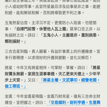
屬於易生事端之年，無風會起浪，無事也會起風波，需防
小人或劫財等事。此官符星最忌涉及訟事是非之事，能避
則避，能和解就和解，否則將導致更不利之事。
五鬼煞星佔宮，主浮沉不定，更需防小人陷害，勿管閒
事，「
自掃門前雪，休管他人瓦上霜
」莫爭口舌之非，以
免損財之災。詩曰：「
五鬼小人，主搬是非，重則病患，
輕則損財
。」
三合吉星到臨，貴人顯著，有益於事業上的升遷機會。宜
多行善積德，以求得好的升遷與變動，並化災解厄！
將星：今年又有將星相伴，可掌財、掌權。詩曰：「
將星
財寶永無窮，家居生涯事事通，天乙更來天德上，少年平
步上天宮
。」又曰：
「
將星主權，文武掌印，經營老闆，
做工帶班
。」
金匱：今年金匱星降臨，金匱乃財帛星，復有三合命主財
運佳，宜把握之。詩曰：
「
交易順利，財利亨通，生意興