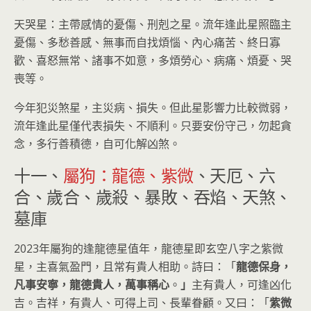
天哭星：主帶感情的憂傷、刑剋之星。流年逢此星照臨主
憂傷、多愁善感、無事而自找煩惱、內心痛苦、終日寡
歡、喜怒無常、諸事不如意，多煩勞心、病痛、煩憂、哭
喪等。
今年犯災煞星，主災病、損失。但此星影響力比較微弱，
流年逢此星僅代表損失、不順利。只要安份守己，勿起貪
念，多行善積德，自可化解凶煞。
十一、
屬狗：龍德、紫微
、天厄、六
合、歲合、歲殺、暴敗、吞焰、天煞、
墓庫
2023年屬狗的逢龍德星值年，龍德星即玄空八字之紫微
星，主喜氣盈門，且常有貴人相助。詩曰：「
龍德保身，
凡事安寧，龍德貴人，萬事稱心
。
」
主有貴人，可逢凶化
吉。吉祥，有貴人、可得上司、長輩眷顧。又曰：「
紫微