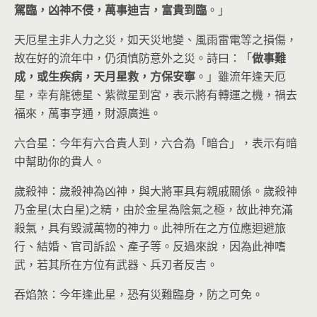
駕臨，凶神不侵，萬事迪吉，富貴到臨
。」
天厄星主非人力之災，如天災地變、風雨雷電等之損傷，
故在好的流年中，仍須慎防意外之災。詩曰：「
做事難
成，或生疾病，天月星救，方保安寧
。」雖流年逢天厄
星，幸有龍德星、紫微星到宮，表示將有轉運之機，禍去
福來，萬事亨通，財源廣進。
六合星：今年有六合貴人到，六合為「暗合」，表示有暗
中幫助你的貴人。
歲殺神：歲殺神為凶神，與大將軍具有親戚關係。歲殺神
乃金星(太白星)之精，由於金星為陰氣之極，故此神充滿
殺氣，具有毀滅萬物的神力。此神所在之方位應迴避旅
行、結婚、官司訴訟、產子等。反過來說，因為此神嗜
武，若其所在方位有武器、兵刃者反吉。
吞焰煞：今年逢此星，恐有災難臨身，防之可免。