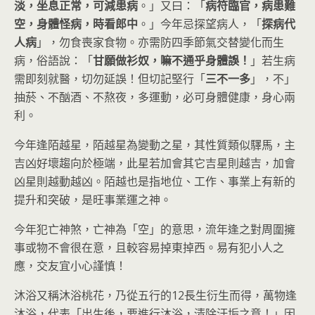
淡，坐息正常，可減患病
。」又曰：「
病符臨官，病患難
空，身體怪病，時看郎中
。」今年忌探望病人，「
探病代
人病
」，勿食喪家食物。亦需防四季節氣交替變化而生
病，俗語說：「
甘願做衫奴，嘛不通乎身體誤！
」若生病
需即刻就醫，切勿延誤！但切記堅行「
三不一多
」，不」
抽菸、不酗酒、不熬夜，多運動，必可身體健康，身心兩
利。
今年逢陌越星，陌越星為變動之星，其性質類似驛馬，主
吉凶好壞趨向於極端，此星若加會其它吉星則越吉，加會
凶星則越動越凶。陌越也是指地位、工作、事業上有新的
提升和突破，是旺事業運之神。
今年犯亡神煞，亡神為「空」的意思，流年逢之對周圍擁
事或物不會很在意，且較容易掉東掉西。易有犯小人之
應，交友宜小心謹慎！
沐浴又稱沐浴桃花，乃從五行的12長生衍生而得，萬物逢
沐浴，代表「出生後，要進行沐浴，清除汙垢之意！」因