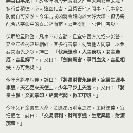
無喜百事來
」，故今年請於元宵節之前至大廟安奉太歲，
多行善積德，必可逢凶化吉，且莫管他人閒事，凡事多加
防備自可安然。今年吉或凶將會趨向於大好大壞，但仍需
配合八字命中的喜忌神而定，喜者得利，忌者則有災。
伏屍煞星降臨，凡事不可妄動，且宜守舊方免招來災咎。
又今年逢劍鋒星相絆，宜多行善事，勿管他人閒事，以免
惹來血光之災。詩曰：「
伏屍還魂，人主疾病，女主產
厄，吉星解平
。」又曰：「
劍鋒厲害，爭鬥血災，吉星相
扶，方可免災
。」
今年有將星相伴，詩曰：「
將星財寶永無窮，家居生涯事
事通，天乙更來天德上，少年平步上天宮
。」又曰：「
將
星主權，文武掌印，經營老闆，做工帶班
。」
今年又有金匱星入命，金匱星乃財帛之星，主財運佳，宜
把握之。詩曰：「
交易順利，財利亨通，生意興隆，財源
茂盛
。」