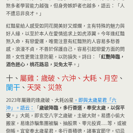
煞多者學習能力越強，但身旁嫉妒者也越多，語云：「人
不遭忌非良才。」
紅豔星給人感受如同花開美好又燦爛，主有特殊的魅力與
好人緣，以至於本人在愛情追求上如虎添翼。今年逢紅豔
煞入命，有戀愛運，唯需注意有紅豔煞的人容易多愁善
感，浪漫不貞，不善於保護自己，容易引起戀愛方面的問
題，女性更需注意防範，以防損失。詩曰：「
紅艷降臨，
酒色迷心，桃花路忌，災免太平
。」
十、
屬雞：歲破、六沖、大耗、月空
、
闌干
、
天哭、災煞
2023年屬雞的逢歲破、大耗凶星
，即與太歲星君「六
沖」。語云：
「
歲破降臨，多行善道，奉安太歲，以保平
安
。」
大耗，即玄空八字之歲破，主破大財。易遭小偷大
搬家，易逢詐騙集團被騙、抽股票、零元投資……等，或被
倒帳。宜安奉太歲星君，多行善積德，諸事宜節守，切忌