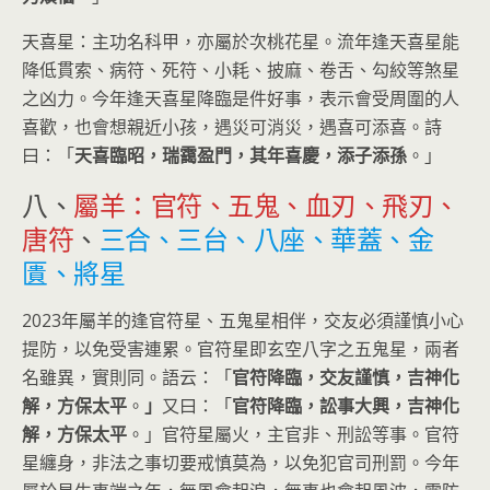
天喜星：主功名科甲，亦屬於次桃花星。流年逢天喜星能
降低貫索、病符、死符、小耗、披麻、卷舌、勾絞等煞星
之凶力。今年逢天喜星降臨是件好事，表示會受周圍的人
喜歡，也會想親近小孩，遇災可消災，遇喜可添喜。詩
曰：「
天喜臨昭，瑞靄盈門，其年喜慶，添子添孫
。」
八、
屬羊：官符、五鬼、血刃、飛刃、
唐符
、
三合、三台、八座、華蓋、金
匱、將星
2023年屬羊的逢官符星、五鬼星相伴，交友必須謹慎小心
提防，以免受害連累。官符星即玄空八字之五鬼星，兩者
名雖異，實則同。語云：「
官符降臨，交友謹慎，吉神化
解，方保太平
。
」
又曰：「
官符降臨，訟事大興，吉神化
解，方保太平
。」官符星屬火，主官非、刑訟等事。官符
星纏身，非法之事切要戒慎莫為，以免犯官司刑罰。今年