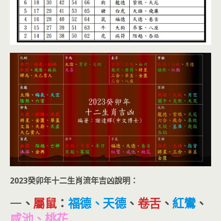
2023
癸卯年十二生肖流年吉凶說明：
一
、
屬鼠
：
福德、天德
、
卷舌
、
紅鸞
、
咸池、桃花