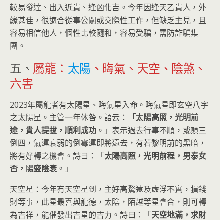
較易發達、出入近貴、逢凶化吉。今年因逢天乙貴人，外
緣甚佳，很適合從事公關或交際性工作，但缺乏主見，且
容易相信他人，個性比較隨和，容易受騙，需防詐騙集
團。
五、
屬龍：
太陽
、晦氣、天空、陰煞、
六害
2023年屬龍者有太陽星、晦氣星入命。晦氣星即玄空八字
之太陽星。主管一年休咎。語云：
「太陽高照，光明前
途，貴人提拔，順利成功
。」表示過去行事不順，或顛三
倒四，氣運衰弱的倒霉運即將遠去，有若黎明前的黑暗，
將有好轉之機會。詩曰：「
太陽高照，光明前程，男泰女
否，陽盛陰衰
。」
天空星：今年有天空星到，主好高騖遠及虛浮不實，損錢
財等事，此星最喜與龍德，太陰，陌越等星會合，則可轉
為吉祥，能催發出吉星的吉力。詩曰：「
天空地滿，求財