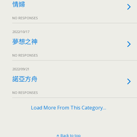
情婦
NO RESPONSES
2022/10/17
夢想之神
NO RESPONSES
2022/09/21
諾亞方舟
NO RESPONSES
Load More From This Category…
Back to top