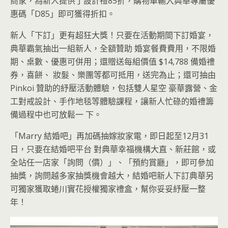
商家，為新人提供了設計禮85折，購物車輸入典華專屬優
惠碼「D85」即可獲得折扣。
新人「下訂」更有超狂大獎！只要在活動期間下訂婚宴，
典華霸氣抽出一組新人，全額贊助 婚宴餐費費用，不限婚
期、桌數、優惠可併用；還贈送每組價值 $14,788 備婚禮
券，喜餅、 妝髮、樂團等都可抵用，送完為止；還可抽由
Pinkoi 贊助的紓壓活動體驗，包括雙人星空 豪華露營、金
工對戒設計、手作地毯等體驗課程，讓新人忙碌的婚禮籌
備過程中也可放鬆一 下。
「Marry 結婚吧」再加碼抽嫁妝家電，即日起至12月31
日，只要在結婚吧平台 對典華幸福機構大直、新莊館，或
全站任一店家「詢問（價）」、「預約賞廳」，即可參加
抽獎，詢問越多家抽獎機會越大，結婚吧新人下訂典華另
可獨家獲取蜷川實花授權獨家禮盒，幫你妥妥紓壓一整
年！