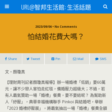
URL@智邦生活館: 生活話題
2023/09/06 • No Comments
怕結婚花費大嗎？
Share
Tweet
Pin
Mail
SMS
文‧顏瓊真
【理財周刊記者顏瓊真報導】辦一場婚禮「低銷」要60萬
元，讓不少戀人害怕走紅毯，備婚壓力超級大；不過，若
有人霸氣贊助一場「婚禮」餐費，要不要結呢？ 為幫助新
人「紓壓」，典華幸福機構聯手 Pinkoi 與結婚吧，舉辦
「2023 婚禮紓壓展」，將霸氣抽出一場「婚禮」餐費全額