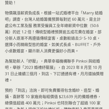
贊助！
物價飆漲薪資負成長，根據一站式婚禮平台「Marry 結婚
吧」調查，台灣人結婚籌備預算每對近 60 萬元，是主計
處公布工業及服 務業受僱員工全年總薪資中位數（50.6
萬）的近 1.2 倍！傳統型婚禮預算逾五成花費在婚宴，部
分新人逐漸不再遵循傳統宴客，桌數較過去少 5-10 桌，
選擇小而精緻型態的婚宴，如美式長桌、BUFFET、戶外
小桌數婚宴，顯示新人消費更偏好小而美。
為幫助新人「紓壓」，典華幸福機構聯手 Pinkoi 與結婚
吧，舉辦「2023 婚禮紓壓展」，自 2023 年 8 月至 10 月
31 日止連續三個月，到店、下訂通通有禮，月月還抽獎贈
禮。
預約 「到店」洽詢，即可免費獲得包含婚紗、造型、婚
攝、喜餅等 10 家廠商每組價值 $23,639 元的備婚禮券，
總價值超過 400 萬元；Pinkoi 也特別聯合了超過 100 家