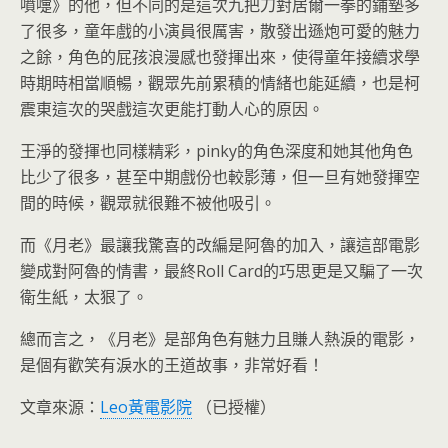
噴嚏》的他，但不同的是這次九把刀對居爾一拳的鋪墊多
了很多，童年戲的小演員很厲害，散發出遜炮可愛的魅力
之餘，角色的屁孩浪漫感也發揮出來，使得童年接續求學
時期時相當順暢，觀眾先前累積的情緒也能延續，也是柯
震東這次的哭戲這次更能打動人心的原因。
王淨的發揮也同樣精彩，pinky的角色深度和她其他角色
比少了很多，甚至中期戲份也較影薄，但一旦有她發揮空
間的時候，觀眾就很難不被他吸引。
而《月老》最讓我驚喜的改編是阿魯的加入，讓這部電影
變成對阿魯的情書，最終Roll Card的巧思更是又騙了一次
衛生紙，太狠了。
總而言之，《月老》是部角色有魅力且賺人熱淚的電影，
是個有歡笑有淚水的王道故事，非常好看！
文章來源：
Leo黃電影院
（已授權）