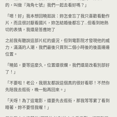
的，叫做『海角七號』我們一起去看好嗎？」
「嗯！好」我本想回曉茹說：妳怎會忘了我只喜歡看動作
片，而且很討厭看國片，妳怎結婚後都忘了…但看到她熱
切的表情，我還是答應她了
之前我有聽說這部片紅的盛況，但到電影院才發現他的威
力，滿滿的人潮，我們最後只買到二個小時後的後面邊邊
位置。
「曉茹，要等這麼久，位置還很爛，我們還是改看別部好
了！」
「不要啦！老公，我朋友都說這個真的很好看耶！不然你
先陪我去逛街，晚一點再回來。」
「天呀！為了這電影，還要先去逛街，那我等等累了看到
睡著，妳不要怪我喔！」