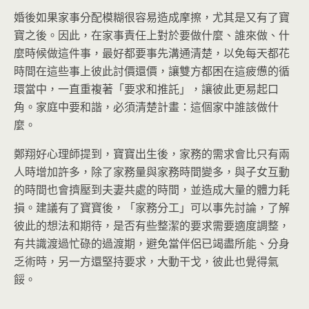
婚後如果家事分配模糊很容易造成摩擦，尤其是又有了寶
寶之後。因此，在家事責任上對於要做什麼、誰來做、什
麼時候做這件事，最好都要事先溝通清楚，以免每天都花
時間在這些事上彼此討價還價，讓雙方都困在這疲憊的循
環當中，一直重複著「要求和推託」，讓彼此更易起口
角。家庭中要和諧，必須清楚計畫：這個家中誰該做什
麼。
鄭翔好心理師提到，寶寶出生後，家務的需求會比只有兩
人時增加許多，除了家務量與家務時間變多，與子女互動
的時間也會擠壓到夫妻共處的時間，並造成大量的體力耗
損。建議有了寶寶後，「家務分工」可以事先討論，了解
彼此的想法和期待，是否有些整潔的要求需要適度調整，
有共識渡過忙碌的過渡期，避免當伴侶已竭盡所能、分身
乏術時，另一方還堅持要求，大動干戈，彼此也覺得氣
餒。