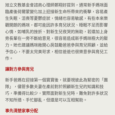
旭立文教基金會諮商心理師鄭翔好提到，通常新手媽咪面
臨產後荷爾蒙變化加上迎接新生命所帶來的衝擊，容易產
生失眠、沮喪等憂鬱症狀，情緒也容易敏感，有些本來樂
觀開朗的媽咪，都可能因許多育兒狀況、睡眠不足而影響
心情，如哺乳的挫折、對新生兒夜哭的無助，若還加上身
旁長輩在一旁不斷給意見，很容易造成新手媽咪極大的壓
力。她也建議媽咪敞開心房鼓勵爸爸參與育兒照顧，並給
予信心，不要太完美苛求，相信爸爸也很樂意參與育兒工
作。
讓對方參與育兒
新手爸媽在迎接第一個寶寶後，就要視彼此為緊密的「團
隊」，儘管多數夫妻在產前對於照顧新生兒的知識和技
巧，準備得比較少，實際面對新生兒時，難免對許多狀況
不知所措、手忙腳亂，但還是可以互相幫助。
事先清楚家事分配