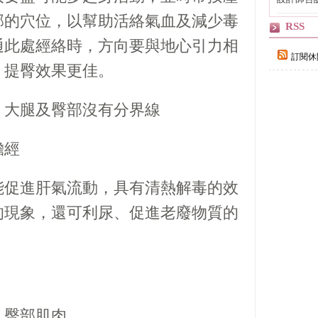
策點」，
部的穴位，以幫助活絡氣血及減少毒
RSS
通此處經絡時，方向要與地心引力相
訂閱休
，提臀效果更佳。
、大腿及臀部沒有分界線
膽經
能促進肝氣流動，具有清熱解毒的效
的現象，還可利尿、促進老廢物質的
。
、臀部肌肉