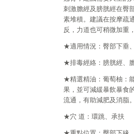
刺激膽經及膀胱經在臀
素堆積。建議在按摩疏
反，力道也可稍微加重
★適用情況：臀部下垂
★排毒經絡：膀胱經、
★精選精油：葡萄柚：
果，並可減緩暴飲暴食
流通，有助減肥及消脂
★穴 道：環跳、承扶
★重點位置：臀部下緣