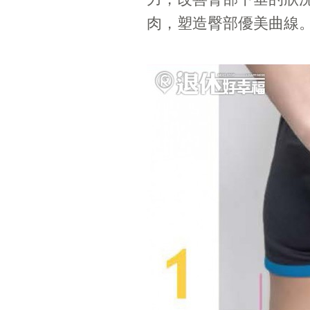
肉，塑造臀部優美曲線