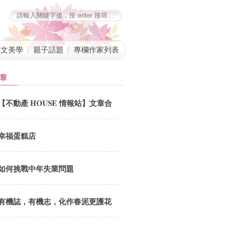
藝文美學
親子話題
專欄作家列表
章
【不動產 HOUSE 情報站】文章合
併公告
幸福蛋糕店
如何挑戰中年失業問題
有機誌，有機志，化作春泥更護花
劉鳳招 總編追思會5.18(六) 12:00-