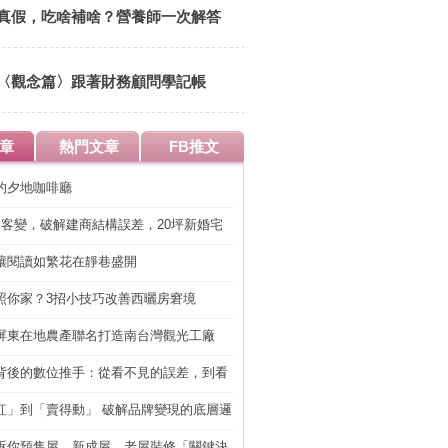
14:00 清華大學竹蜻蜓綠市集
真假，吃啥補啥？營養師一次解答
〈觀念篇〉跟著財務顧問學記帳
章
熱門文章
FB推文
的夕地咖啡廳
明客變，破解建商結構誤差，20坪新婚宅
工」的冤枉錢
讓閱讀如繁花在靜巷盛開
照你家？3招小技巧改善西曬房窘境
屏東在地農產聯名打造南台灣觀光工廠
背後的數位推手：從看不見的誤差，到看
準改造
紅」到「賣得動」 破解品牌變現的底層邏
訴你預售屋、新成屋、老屋裝修「關鍵決