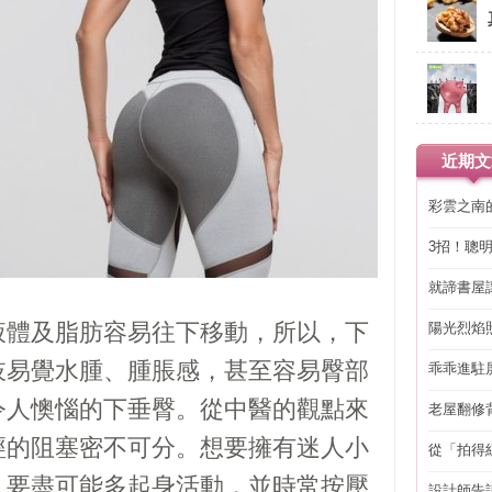
近期文
彩雲之南
3招！聰
省下「二
就諦書屋
液體及脂肪容易往下移動，所以，下
陽光烈焰
肢易覺水腫、腫脹感，甚至容易臀部
乖乖進駐
令人懊惱的下垂臀。從中醫的觀點來
老屋翻修
得見的精
經的阻塞密不可分。想要擁有迷人小
從「拍得
輯
人要盡可能多起身活動，並時常按壓
設計師告