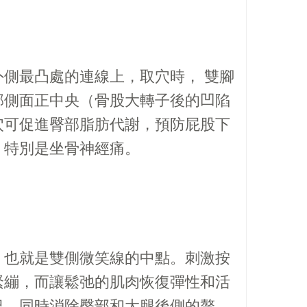
側最凸處的連線上，取穴時， 雙腳
部側面正中央（骨股大轉子後的凹陷
穴可促進臀部脂肪代謝，預防屁股下
，特別是坐骨神經痛。
，也就是雙側微笑線的中點。刺激按
緊繃，而讓鬆弛的肌肉恢復彈性和活
況，同時消除臀部和大腿後側的贅