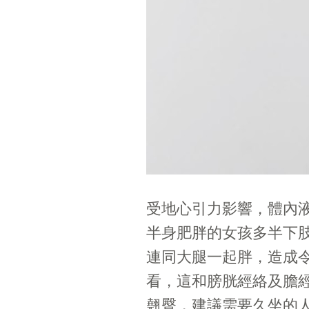
受地心引力影響，體內
半身肥胖的女孩多半下
連同大腿一起胖，造成
看，這和膀胱經絡及膽
翹臀，建議需要久坐的