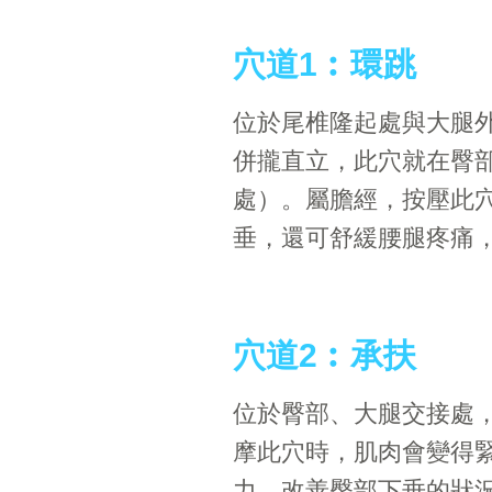
穴道1︰
環跳
位於尾椎隆起處與大腿外
併攏直立，此穴就在臀
處）。屬膽經，按壓此
垂，還可舒緩腰腿疼痛
穴道2︰
承扶
位於臀部、大腿交接處
摩此穴時，肌肉會變得
力，改善臀部下垂的狀