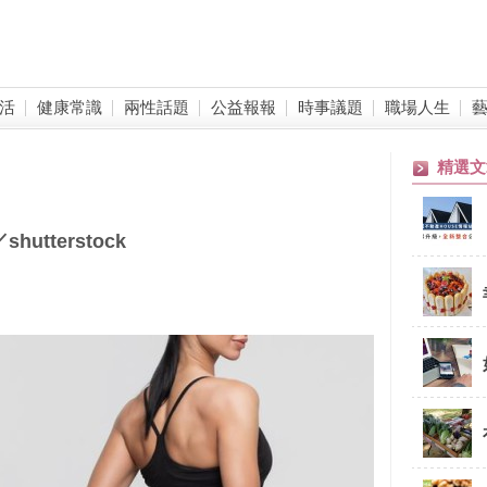
活
健康常識
兩性話題
公益報報
時事議題
職場人生
精選文
tterstock