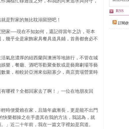
工作滿檔忙碌過度之外，和我的向來追求與持守，
自己
RSS
該就是對家的無比耽溺留戀吧！
訂閱@
戀家──現在不知如何，還記得當年之訪，哥本
周，幾乎全是家飾家具餐具道具鋪，首善都會必不
生活氣息濃厚的紐西蘭與澳洲等地旅行，不管在城
的娛樂，餐廳、酒吧等歡聚食飲或是藝廊劇場等藝
到數量，相較於亞洲來似顯寡少，商店賣場營業時
還有哪裡？全都回家去了啊！」一位在地朋友回
年輕時便愛賴在家，且隨年歲漸長，更是能不出門
的快樂都操之在手盡其在我的方法，我認為，就
頭。」近二十年前，我在一篇文字裡如是寫道。