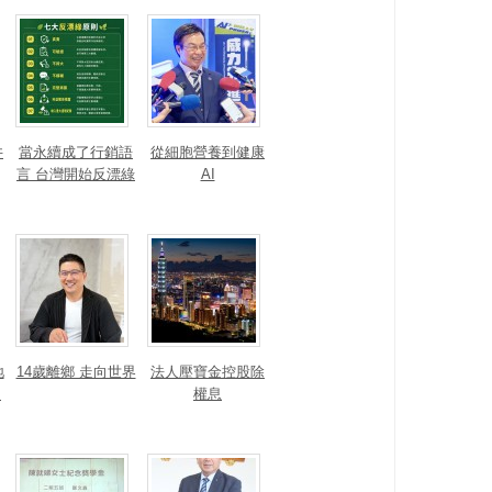
井
當永續成了行銷語
從細胞營養到健康
言 台灣開始反漂綠
AI
地
14歲離鄉 走向世界
法人壓寶金控股除
運
權息