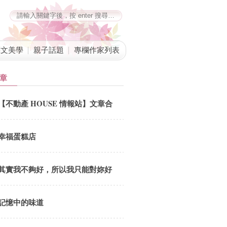
藝文美學
親子話題
專欄作家列表
章
【不動產 HOUSE 情報站】文章合
併公告
幸福蛋糕店
其實我不夠好，所以我只能對妳好
記憶中的味道