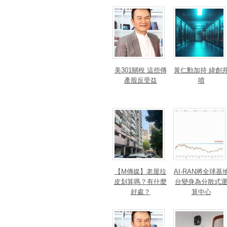
美301關稅 這些傳
黃仁勳加持 緯創
產股反受益
噴
【M傳媒】老屋拉
AI-RAN將全球基
皮划算嗎？有什麼
台變身為分散式
好處？
算中心