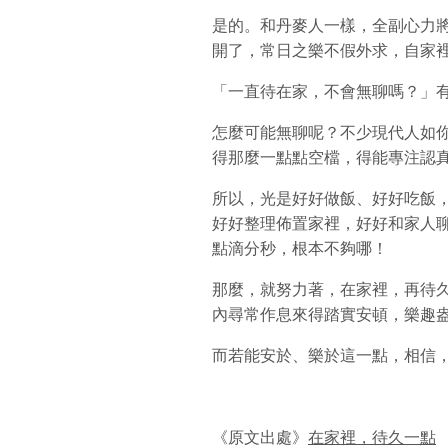
是的。和丹麥人一樣，全副心力
開了，常日之樂不假外求，自家
「一直待在家，不會無聊嗎？」
怎麼可能無聊呢？不少現代人如
得那麼一點點空檔，得能專注認
所以，光是好好做飯、好好吃飯
好好整理佈置家裡，好好和家人
點滴分秒，根本不夠哪！
那麼，就努力著，在家裡，再待
內尋常作息來得踏實安頓，樂趣
而若能安於、樂於這一點，相信
《原文出處》
在家裡，待久一點