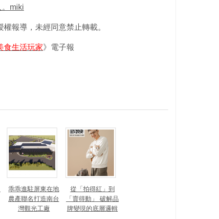
miki
》授權報導，未經同意禁止轉載。
an美食生活玩家
》電子報
？
乖乖進駐屏東在地
從「拍得紅」到
農產聯名打造南台
「賣得動」 破解品
灣觀光工廠
牌變現的底層邏輯