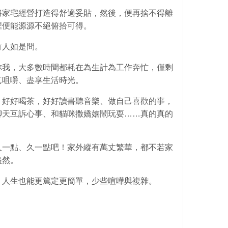
將家宅經營打造得舒適妥貼，然後，便再捨不得離
裡便能源源不絕俯拾可得。
有人如是問。
你我，大多數時間都耗在為生計為工作奔忙，僅剩
真咀嚼、盡享生活時光。
，好好喝茶，好好讀書聽音樂、做自己喜歡的事，
聊天互訴心事、和貓咪撒嬌嬉鬧玩耍……真的真的
久一點、久一點吧！家外縱有萬丈繁華，都不若家
盎然。
，人生也能更篤定更簡單，少些喧嘩與複雜。