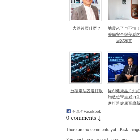
大跌後買什麼？
地震來了也不怕
兼顧安全與美感
居家布置
台積電法說選好股
從AI健康晶片到
胞數位孿生威力
進打造健康百歲
藍海
分享至FaceBook
0 comments ↓
There are no comments yet...Kick things o
You must
log in
to post a comment.