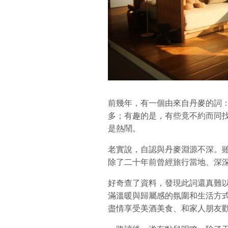
前幾年，有一個由來自丹麥的詞：
多；有趣的是，有些竟不約而同
是熱鬧。
老實說，自認與丹麥淵源不深。
除了二十年前曾經旅行當地、深
好奇查了資料，發現此詞還真難
滿溫暖與歸屬感的氛圍和生活方
盡情享受美酒美食、和家人朋友