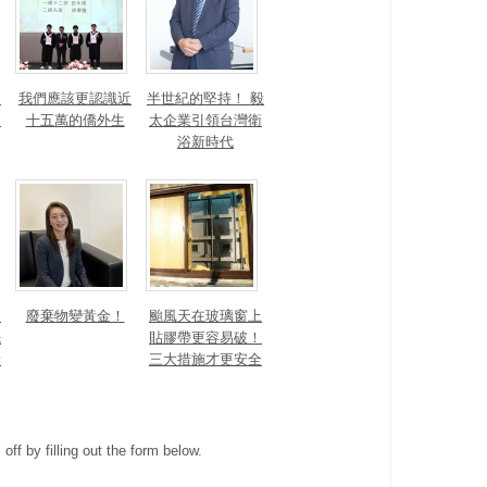
！
我們應該更認識近
半世紀的堅持！ 毅
的
十五萬的僑外生
太企業引領台灣衛
浴新時代
細
廢棄物變黃金！
颱風天在玻璃窗上
先
貼膠帶更容易破！
新
三大措施才更安全
ff by filling out the form below.