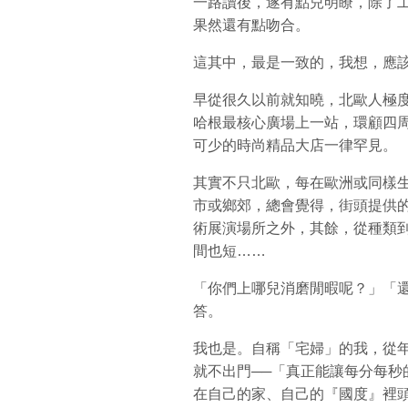
一路讀後，遂有點兒明瞭，除了
果然還有點吻合。
這其中，最是一致的，我想，應
早從很久以前就知曉，北歐人極度
哈根最核心廣場上一站，環顧四
可少的時尚精品大店一律罕見。
其實不只北歐，每在歐洲或同樣
市或鄉郊，總會覺得，街頭提供
術展演場所之外，其餘，從種類
間也短……
「你們上哪兒消磨閒暇呢？」「
答。
我也是。自稱「宅婦」的我，從
就不出門──「真正能讓每分每秒
在自己的家、自己的『國度』裡