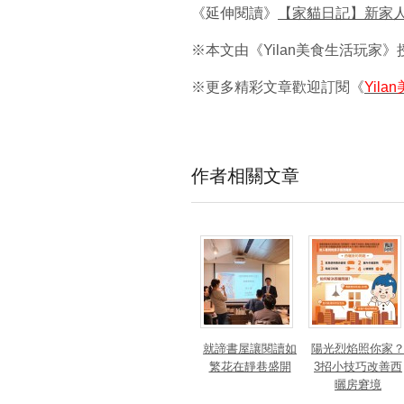
《延伸閱讀》
【家貓日記】新家人。
※本文由《Yilan美食生活玩家
※更多精彩文章歡迎訂閱《
Yil
作者相關文章
就諦書屋讓閱讀如
陽光烈焰照你家
繁花在靜巷盛開
3招小技巧改善西
曬房窘境