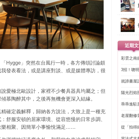
近期文
彩雲之南
「Hygge」突然在台風行一時，各方傳頌討論頗
3招！聰
找我發表看法，或是講座對談、或是媒體專訪，很
省下「二
就諦書屋
雖說愛極北歐設計，家裡不少餐具器具均屬之；但
陽光烈焰
深傾慕陶醉其中，之後再無機會更深入結緣。
乖乖進駐
以精確定義解釋，歸納各方說法，大致上是一種充
老屋翻修
式：舒服安頓的居家環境、從容悠慢的日常步調、
得見的精
歡樂相聚、因簡單小事愉悅滿足……
從「拍得
輯
當法式古