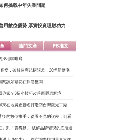
如何挑戰中年失業問題
善用數位優勢 厚實投資理財功力
章
熱門文章
FB推文
的夕地咖啡廳
明客變，破解建商結構誤差，20坪新婚宅
工」的冤枉錢
讓閱讀如繁花在靜巷盛開
照你家？3招小技巧改善西曬房窘境
屏東在地農產聯名打造南台灣觀光工廠
背後的數位推手：從看不見的誤差，到看
準改造
紅」到「賣得動」 破解品牌變現的底層邏
典遇上現代生活，在空間中找到最真實的