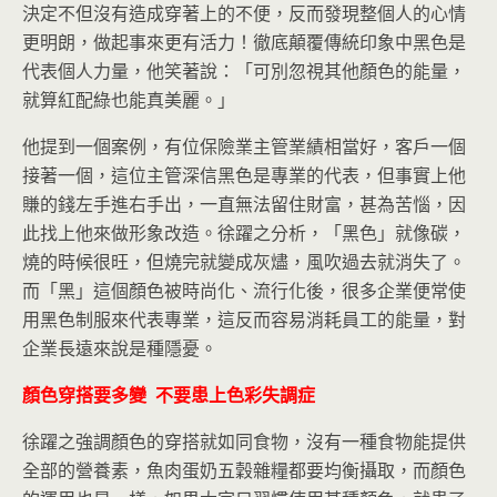
決定不但沒有造成穿著上的不便，反而發現整個人的心情
更明朗，做起事來更有活力！徹底顛覆傳統印象中黑色是
代表個人力量，他笑著說：「可別忽視其他顏色的能量，
就算紅配綠也能真美麗。」
他提到一個案例，有位保險業主管業績相當好，客戶一個
接著一個，這位主管深信黑色是專業的代表，但事實上他
賺的錢左手進右手出，一直無法留住財富，甚為苦惱，因
此找上他來做形象改造。徐躍之分析，「黑色」就像碳，
燒的時候很旺，但燒完就變成灰燼，風吹過去就消失了。
而「黑」這個顏色被時尚化、流行化後，很多企業便常使
用黑色制服來代表專業，這反而容易消耗員工的能量，對
企業長遠來說是種隱憂。
顏色穿搭要多變 不要患上色彩失調症
徐躍之強調顏色的穿搭就如同食物，沒有一種食物能提供
全部的營養素，魚肉蛋奶五穀雜糧都要均衡攝取，而顏色