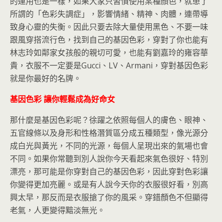
的運用也是一樣，如果大家只習慣使用某種顏色，就患了
所謂的「色彩失調症」，影響情緒、精神、肉體，連帶導
致身心靈的失衡。因此只要去除大量使用黑色、不要一味
跟風穿搭流行色，找到自己的基因色彩，穿對了你也能有
林志玲如鄰家女孩般的親切可愛，也能有劉嘉玲的雍容華
貴，衣服不一定要是Gucci、LV、Armani，穿對基因色彩
就是你最好的名牌。
基因色彩 讓你輕鬆成為好命女
那什麼是基因色彩呢？徐躍之依照每個人的膚色、眼神、
五官線條以及身形和性格潛質區分成五種類型，像光源分
成白光與黃光，不同的光源，每個人呈現出來的氣場也會
不同。如果你常聽到別人說你今天看起來氣色很好、特別
漂亮，那可能是你穿對自己的基因色彩，因此穿對色彩讓
你變得更加亮麗。或是有人說今天你的衣服很好看，別高
興太早，那反而是衣服搶了你的風采。穿錯顏色不但顯得
老氣，人更變得黯淡無光。