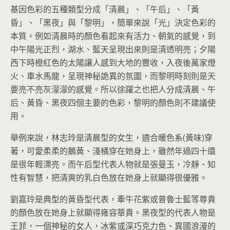
基因色彩的五種類型分成「清晨」、「午后」、「黃
昏」、「黑夜」與「黎明」，簡單來說「光」決定色彩的
本質。例如清晨時的顏色看起來有活力、朝氣的感覺，到
中午陽光正烈，湖水、藍天呈現出來則是清透明亮；夕陽
西下時橙紅色的太陽讓人感到大地的豐收，入夜後萬家燈
火、車水馬龍，呈現神秘詭異的氛圍，而黎明時刻則是天
要亮不亮灰濛濛的感覺。所以徐躍之也把人分成清晨、午
后、黃昏、黑夜四個主要的色彩，黎明的顏色則不建議使
用。
舉例來說，林志玲是清晨型的女生，適合暖色系(黃味)穿
著，可愛柔柔的鵝黃、淺橘穿在她身上，雖然年過四十還
是很年輕漂亮。而午后型代表人物就是張曼玉，冷靜、知
性有智慧，把清爽的乳白色放在她身上就顯得很優雅。
劉嘉玲是典型的黃昏型代表，牽牛花紫或普魯士藍等尊貴
的顏色放在她身上就顯得雍容華貴。黑夜型的代表人物是
王菲，一個神秘的女人，冰紫或深巧克力色、異國浪漫的