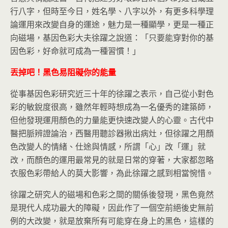
行八字，但時至今日，姓名學、八字以外，有更多科學理
論運用來改變自身的運途，魅力是一種顯學，更是一種正
向磁場，基因色彩大夫徐躍之說道：「只要能穿對你的基
因色彩，好命就可成為一種習慣！」
丟掉吧！黑色易阻礙你的能量
從事基因色彩研究近三十年的徐躍之表示，自己從小對色
彩的敏銳度很高，雖然年輕時想成為一名優秀的建築師，
但他發現運用顏色的力量能更快速改變人的心靈。古代中
醫把脈辨證論治，西醫用聽診器揪出病灶，但徐躍之用顏
色改變人的情緒、仕途與情感，所謂「心」改「運」就
改，而顏色的運用最常見的就是日常的穿著，大家都忽略
衣服色彩帶給人的莫大影響，為此徐躍之感到相當惋惜。
徐躍之研究人的磁場和色彩之間的關係後發現，黑色竟然
是現代人成功最大的障礙，因此作了一個空前絕後史無前
例的大改變，就是放棄所有可能穿在身上的黑色，這樣的