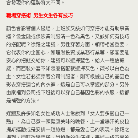
會發現你的運勢將大不同。
職場穿搭術 男生女生各有技巧
顏色會影響個人磁場，上班族又該如何穿搭才能有助事業
運？像金融或保險業制服清一色為黑色，又該如何有技巧
的搭配呢？徐躍之建議，男性穿著方面，領帶相當重要，
它代表你的企圖心，如理財投資或業務行業等，顧客要能
安心的把錢交給你，建議可以選擇藍色，給人一種信賴
感，而西裝外套不知怎麼搭配就選擇灰色，襯衫以白色為
主。女性若必須穿著公司制服者，則可根據自己的基因色
彩去穿搭適合的內衣褲，這是自己可以掌握的部分。另外
由家裡到公司或下班後可以穿自己基因色彩的衣服，這都
是補強的方法。
媒體及許多知名女性成功人士常說到「女人要多愛自己一
點」，為自己煮一頓健康美味的晚餐、上一堂爆汗的皮拉
提斯運動或是安排一趟旅遊，都是愛自己的表現。徐躍之
提到，適時改變穿搭，脫掉你的牛仔褲、丟掉一成不變的