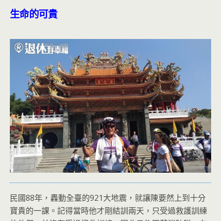
生命的可貴
民國88年，轟動全臺的921大地震，就讓陳要然上到十分
寶貴的一課。記得當時他才剛結訓兩天，只受過救護訓練