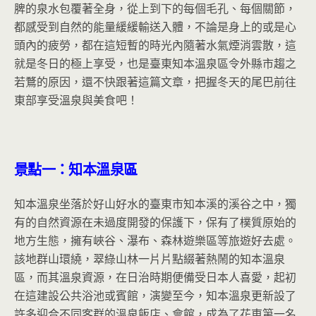
脾的泉水包覆著全身，從上到下的每個毛孔、每個關節，
都感受到自然的能量緩緩輸送入體，不論是身上的或是心
頭內的疲勞，都在這短暫的時光內隨著水氣煙消雲散，這
就是冬日的極上享受，也是臺東知本溫泉區令外縣市趨之
若鶩的原因，還不快跟著這篇文章，把握冬天的尾巴前往
東部享受溫泉與美食吧！
景點一：知本溫泉區
知本溫泉坐落於好山好水的臺東市知本溪的溪谷之中，獨
有的自然資源在未過度開發的保護下，保有了樸質原始的
地方生態，擁有峽谷、瀑布、森林遊樂區等旅遊好去處。
該地群山環繞，翠綠山林一片片點綴著熱鬧的知本溫泉
區，而其溫泉資源，在日治時期便備受日本人喜愛，起初
在這建設公共浴池或賓館，演變至今，知本溫泉更新設了
許多迎合不同客群的溫泉飯店、會館，成為了花東第一名