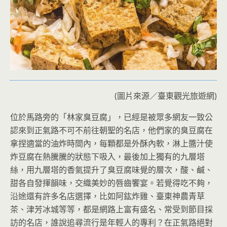
(圖片來源／臺東觀光旅遊網)
位於馬路旁的「林家臭豆腐」，已經是被眾多網友一致公
認來到正氣路不可不前往朝聖的名店，他們家的臭豆腐在
拿捏適當的油炸時間內，每顆都是外酥內軟，淋上醬汁使
炸豆腐在熱騰騰的狀態下吸入，最後加上獨有的九層塔
絲，用九層塔的香氣提升了臭豆腐味覺的層次，酸、鹹、
甜各自發揮韻味，交織美妙的唇齒饗宴。若覺得吃不夠，
沿途還有許多名店選擇，比如阿鈜炸雞、臺東神農青草
茶、津芳冰城等等，都是網路上富有盛名、常受到節目採
訪的名店，誰說追尋流行是年輕人的專利？在正氣路絕對