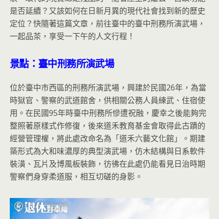
是否延續？又該如何在日新月異的現代社會找到新的歷史
定位？快隨著這篇文章，前往臺中的臺中刑務所演武場，
一起品茶，享受一下午的人文行程！
景點：臺中刑務所演武場
位於臺中市西區的刑務所演武場，興建於民國26年，為當
時獄官、警察的武道館舍，供相關公務人員練武、住宿使
用。在民國95年時臺中刑務所慘遭祝融，慶幸之後能夠完
整照著原樣式作修復，後來道禾教育基金會取得此古蹟的
經營管理權，將此處改命名為「道禾六藝文化館」。期建
築形式為大和味濃厚的典型演武場，仿木結構與日系軟件
裝潢、瓦片及博風板裝飾，彷彿在此處仍能看見日治時期
警察們身穿柔道服，相互切磋的身影。