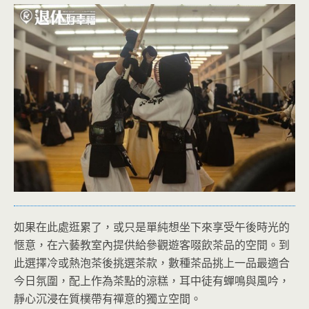
如果在此處逛累了，或只是單純想坐下來享受午後時光的
愜意，在六藝教室內提供給參觀遊客啜飲茶品的空間。到
此選擇冷或熱泡茶後挑選茶款，數種茶品挑上一品最適合
今日氛圍，配上作為茶點的涼糕，耳中徒有蟬鳴與風吟，
靜心沉浸在質樸帶有禪意的獨立空間。