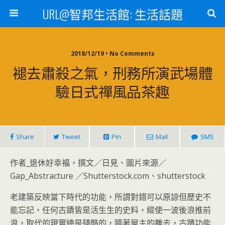
URL@智邦生活館: 生活話題
2018/12/19 • No Comments
褪去肅殺之氣，刑務所演武場體
驗日式禪風品茶趣
Share
Tweet
Pin
Mail
SMS
作者_退休好幸福，撰文／日見、圖片來源／
Gap_Abstracture ／Shutterstock.com、shutterstock
老建築反映當下時代的功能，所謂對錯可以原諒但歷史不
能忘記，任何古蹟皆是活生生的史料，縱使一波後浪推前
浪，取代的現實總是殘酷的，隨著屋主的離去，古蹟功能