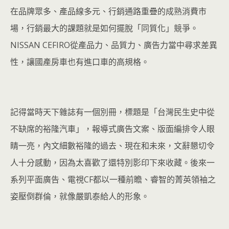
在品牌眾多、產品線多元、行銷通路重疊的成熟消費市
場，行銷最大的課題就是如何擺脫「同質化」競爭。
NISSAN CEFIRO從產品力、品質力、廣告力當中尋求差異
性，讓國產房車也有進口車的高規格。
記得當時天下雜誌有一個別冊，標題是「台灣民生史中從
不缺席的裕隆汽車」，報導式廣告文案、版面編排令人眼
睛一亮，內文細數裕隆的過去、現在和未來，文辭懇切令
人十分感動，因為太喜歡了還特別影印下來收藏。後來一
系列平面廣告、電視CF都以一種前瞻、睿智的菁英領袖之
姿壓倒群倫，就像嚴凱泰給人的形象。