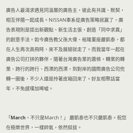
廣告人最渴求遇見同溫層的廣告主，彼此有共識、默契，
相互伴隨一起成長。NISSAN車系從廣告策略就贏了，廣
告表現則是提出新觀點、新生活主張，創造「同中求異」
的創意手法。如今廣告教父孫大偉、裕隆董座嚴凱泰，都
在人生再次高飛時，來不及展翅就走了。而我當年一起在
廣告公司打拼的夥伴，隨著台灣廣告業的蕭條，轉業的轉
業、跨行的跨行、西漂的西漂，到對岸的國際廣告公司兜
轉一圈後，不少人還是拎著皮箱回來了。好友相聚話當
年，不免感嘆加唏噓。
「
March
，不只是March！」 嚴凱泰也不只嚴凱泰。祝您
在極樂世界，一樣帥氣，依然挺拔。