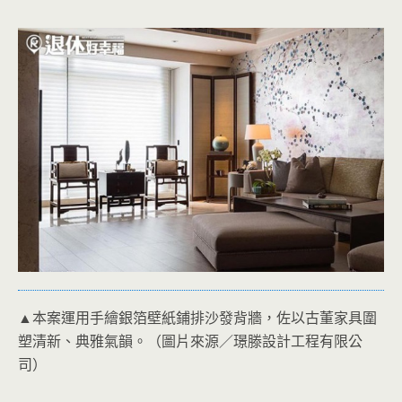
▲本案運用手繪銀箔壁紙鋪排沙發背牆，佐以古董家具圍
塑清新、典雅氣韻。（圖片來源／璟滕設計工程有限公
司）