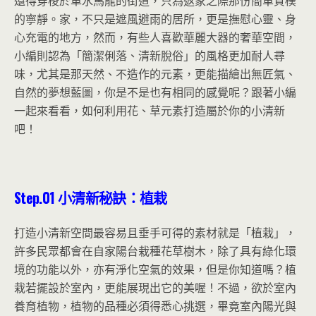
還得穿梭於車水馬龍的街道，只為返家之際那份簡單質樸
的寧靜。家，不只是遮風避雨的居所，更是撫慰心靈、身
心充電的地方，然而，有些人喜歡華麗大器的奢華空間，
小編則認為「簡潔俐落、清新脫俗」的風格更加耐人尋
味，尤其是那天然、不造作的元素，更能描繪出無匠氣、
自然的夢想藍圖，你是不是也有相同的感覺呢？跟著小編
一起來看看，如何利用花、草元素打造屬於你的小清新
吧！
Step.01
小清新秘訣：植栽
打造小清新空間最容易且垂手可得的素材就是「植栽」，
許多民眾都會在自家陽台栽種花草樹木，除了具有綠化環
境的功能以外，亦有淨化空氣的效果，但是你知道嗎？植
栽若擺設於室內，更能展現出它的美喔！不過，欲於室內
養育植物，植物的品種必須得悉心挑選，畢竟室內陽光與