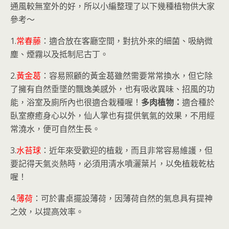
通風較無室外的好，所以小編整理了以下幾種植物供大家
參考～
1.
常春藤
：適合放在客廳空間，對抗外來的細菌、吸納微
塵、煙霧以及抵制尼古丁。
2.
黃金葛
：容易照顧的黃金葛雖然需要常常換水，但它除
了擁有自然垂墜的飄逸美感外，也有吸收異味、招風的功
能，浴室及廁所內也很適合栽種喔！
多肉植物：
適合種於
臥室療癒身心以外，仙人掌也有提供氧氣的效果，不用經
常澆水，便可自然生長。
3.
水苔球
：近年來受歡迎的植栽，而且非常容易維護，但
要記得天氣炎熱時，必須用清水噴灑葉片，以免植栽乾枯
喔！
4.
薄荷
：可於書桌擺設薄荷，因薄荷自然的氣息具有提神
之效，以提高效率。