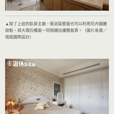
▲除了上述的臥房主牆，衛浴區壁面也可以利用花卉圖騰
妝點，與大理石檯面一同搭襯出優雅氣質。（圖片來源／
境庭國際設計）