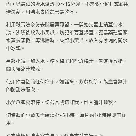
內，以最細的流水溢流10～12分鐘。不需要小蘇打或蔬果
清潔劑，用清水去除農藥最乾淨。
利用殺青法汆燙去除農藥殘留，一開始先蓋上鍋蓋待水
滾，沸騰後放入小黃瓜，切記不要蓋鍋蓋，讓農藥殘留隨
水蒸氣蒸發，再沸騰時，夾起小黃瓜，放入有冰塊的開水
中冰鎮。
另起小鍋，加入水、糖、梅子和些許梅汁，煮滾後放醋，
關火待醬汁放涼。
使用你喜歡的任何梅子，如話梅、紫蘇梅等，能豐富醬汁
的酸甜味層次。
小黃瓜連皮帶籽，切薄片或切條狀，倒入醬汁醃製。
切條狀的小黃瓜需醃漬4～5小時，薄片約1小時後即可食
用。
＜本專欄反映專家意見，不代表本社立場。＞