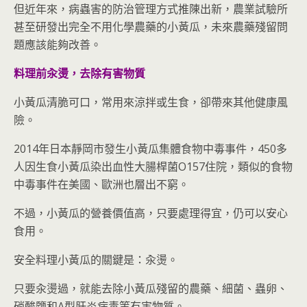
但近年來，病蟲害的防治管理方式推陳出新，農業試驗所
甚至研發出完全不用化學農藥的小黃瓜，未來農藥殘留問
題應該能夠改善。
料理前汆燙，去除有害物質
小黃瓜清脆可口，常用來涼拌或生食，卻帶來其他健康風
險。
2014年日本靜岡市發生小黃瓜集體食物中毒事件，450多
人因生食小黃瓜染出血性大腸桿菌O157住院，類似的食物
中毒事件在美國、歐洲也層出不窮。
不過，小黃瓜的營養價值高，只要處理得宜，仍可以安心
食用。
安全料理小黃瓜的關鍵是：汆燙。
只要汆燙過，就能去除小黃瓜殘留的農藥、細菌、蟲卵、
硝酸鹽和A型肝炎病毒等有害物質。