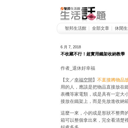
智邦生活館
全部文章
休閒生
6 月 7, 2018
不收藏不行！超實用鐵架收納教學
作者_退休好幸福
【文／
幸福空間
】
不直接將物品
用的人，應該是把物品直接放在
表機等家電類，或是具有一定大
接放在鐵架上，而是先放進收納
這麼一來，小的或是形狀不整齊
箱可以整個拿出來，完全看清楚
好處多多。