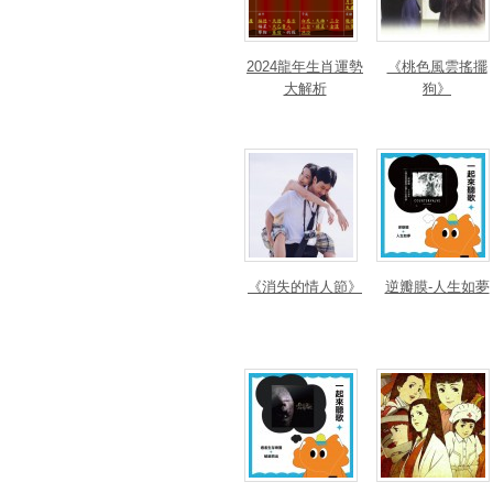
2024龍年生肖運勢
《桃色風雲搖擺
大解析
狗》
《消失的情人節》
逆瓣膜-人生如夢