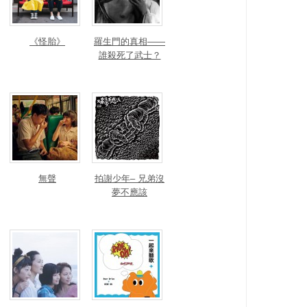
《怪胎》
羅生門的真相——
誰殺死了武士？
無聲
拍謝少年– 兄弟沒
夢不應該