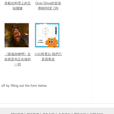
人
承載在料理上的五
Over Drive的首張
味雜陳
專輯RIDE ON
蔡
《靈魂急轉彎》生
小白熊電台-我們只
之
命就是你正在做的
是蘋果皮
一切
ff by filling out the form below.