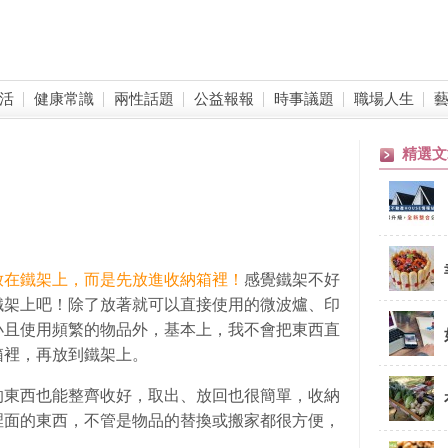
活
健康常識
兩性話題
公益報報
時事議題
職場人生
精選文
放在鐵架上，而是先放進收納箱裡！
感覺鐵架不好
鐵架上吧！除了放著就可以直接使用的微波爐、印
小且使用頻繁的物品外，基本上，我不會把東西直
箱裡，再放到鐵架上。
的東西也能整齊收好，取出、放回也很簡單，收納
裡面的東西，不管是物品的替換或搬家都很方便，