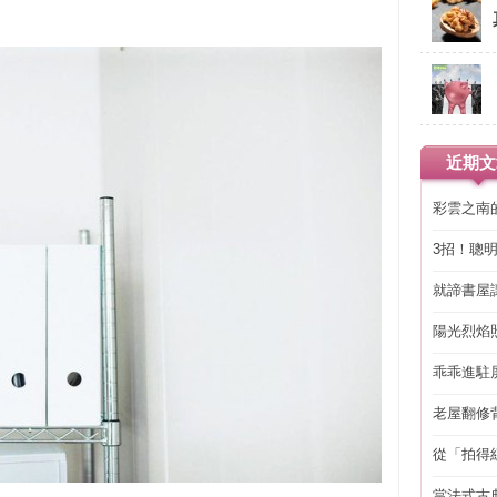
近期文
彩雲之南
3招！聰
省下「二
就諦書屋
陽光烈焰
乖乖進駐
老屋翻修
得見的精
從「拍得
輯
當法式古