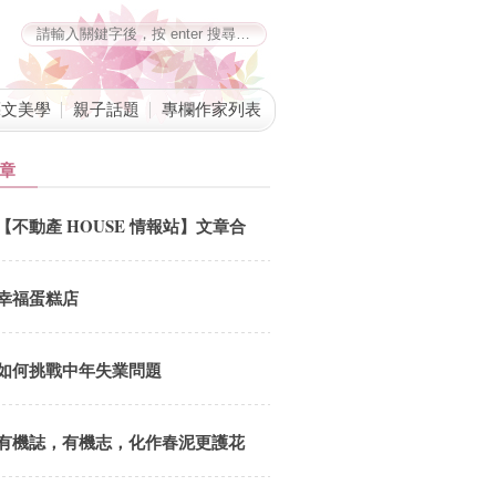
藝文美學
親子話題
專欄作家列表
章
【不動產 HOUSE 情報站】文章合
併公告
幸福蛋糕店
如何挑戰中年失業問題
有機誌，有機志，化作春泥更護花
劉鳳招 總編追思會5.18(六) 12:00-