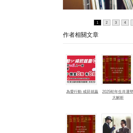
1
2
3
4
作者相關文章
為愛行動 戒菸就贏
2025蛇年生肖運
大解析