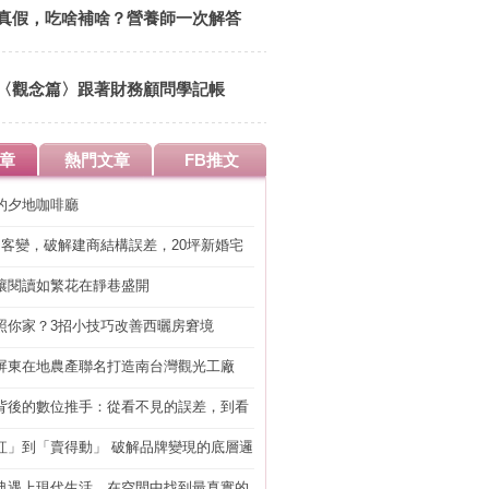
14:00 清華大學竹蜻蜓綠市集
真假，吃啥補啥？營養師一次解答
〈觀念篇〉跟著財務顧問學記帳
章
熱門文章
FB推文
的夕地咖啡廳
明客變，破解建商結構誤差，20坪新婚宅
工」的冤枉錢
讓閱讀如繁花在靜巷盛開
照你家？3招小技巧改善西曬房窘境
屏東在地農產聯名打造南台灣觀光工廠
背後的數位推手：從看不見的誤差，到看
準改造
紅」到「賣得動」 破解品牌變現的底層邏
典遇上現代生活，在空間中找到最真實的