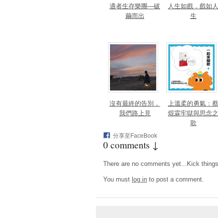
適者生存樂團—破
人生如戲，戲如
繭而出
生
沒有最終的告別，
上溫柔的勇氣：
我們路上見
焜霖牢獄與思念
歌
分享至FaceBook
0 comments ↓
There are no comments yet...Kick things o
You must
log in
to post a comment.