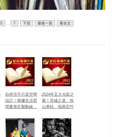
...
5
7
下頁
最後一頁
看全文
勢
自然宅不只是空間
2024年五大光影之
設計！根據生活習
最！見城之道、祝
慣量身定製動線，
山車站、指南宮竹
打造出回歸自然的
柏參道、新店裕隆
生活步調
城奪台灣光環境獎