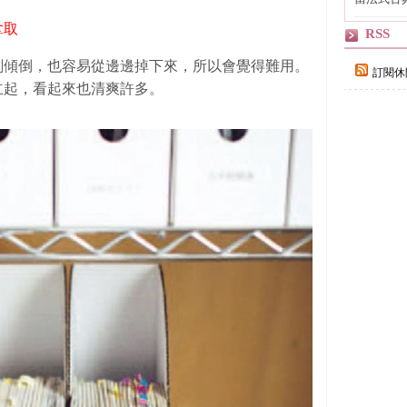
自己
拿取
RSS
刻傾倒，也容易從邊邊掉下來，所以會覺得難用。
訂閱休
立起，看起來也清爽許多。