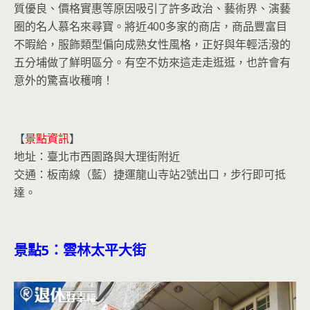
質優良、價格實惠等原因吸引了許多政治、藝術界、演藝
圈的名人慕名來尋寶。將近400多家的商店，商品豐富目
不暇給，服飾類型偏向成熟女性風格，正好與年輕活潑的
五分埔做了鮮明區分。有空不妨來這走走逛逛，也許會有
意外的驚喜收穫唷！
【
景點資訊
】
地址：臺北市西園路與大理街附近
交通：板南線（藍）捷運龍山寺站2號出口，步行即可抵
達。
景點
5
：雲林太平大街