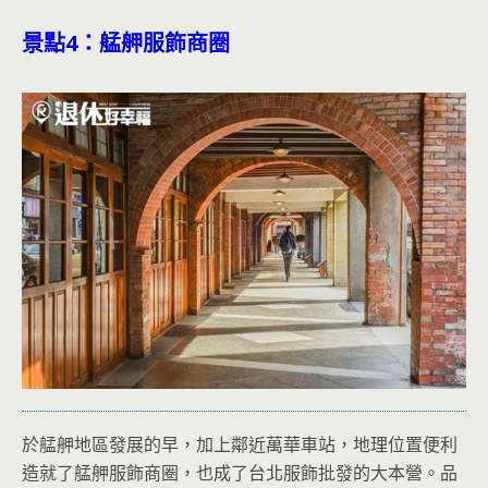
景點
4
：艋舺服飾商圈
於艋舺地區發展的早，加上鄰近萬華車站，地理位置便利
造就了艋舺服飾商圈，也成了台北服飾批發的大本營。品