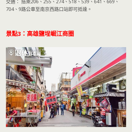
交通： 搭乘206、255、274、518、539、641、669、
704、9路公車至南京西路口站即可抵達。
景點
3
：高雄鹽埕崛江商圈