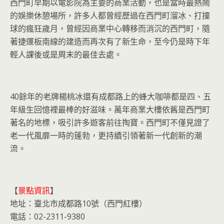
西門町早期以電影院為主要的商業活動，也是當時最熱鬧
的娛樂休憩場所，許多人都曾經歷過在西門町溜冰、打撞
球的瘋狂歲月，曾經因商業中心轉移而消沉的西門町，隨
著捷運板南線的建造而再次有了新生命，至今仍是時下年
輕人課後或是周末的最佳去處。
40餘年的老牌楊桃冰還有成都路上的蜂大咖啡都是四、五
年級生回憶裡最棒的好滋味。萬年商業大樓依舊是西門町
著名的地標，吸引許多遊客前往掏寶。西門町不僅見證了
老一代風靡一時的蓬勃，更持續引領著新一代創新的潮
流。
【
景點資訊
】
地址：臺北市成都路10號（西門紅樓）
電話：02-2311-9380