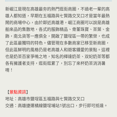
新崛江是現在高雄最夯的熱門逛街商圈，不過老一輩的高
雄人都知道，早期在五福路與七賢路交叉口才是當年最熱
鬧的商場中心，由於鄰近高雄港，崛江商圈可以說是高雄
舶來品的集散地，各式的服飾精品、骨董珠寶、茶葉、金
飾，南北貨等一應俱全，開啟了鹽埕區一帶的繁榮，也成
了此區最獨特的特色。儘管現在多數商家已移至新商圈，
但此區鮮明的風格仍是老高雄人和遊客鍾愛的景點。這裡
也是奶茶百家爭鳴之地，知名的樺達奶茶、双妃奶茶等都
各有擁護者支持，逛街逛累了，別忘了來杯奶茶消消暑
唷！
【
景點資訊
】
地址：高雄市鹽埕區五福路與七賢路交叉口
交通：高雄捷運橘線鹽埕埔站1號出口，步行即可抵達。