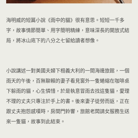
海明威的短篇小說《雨中的貓》很有意思。短短一千多
字，故事情節簡單、用字簡明精練，意味深長的開放式結
局，將冰山底下的八分之七留給讀者想像。
小說講述一對美國夫婦下榻義大利的一間海邊旅館，一個
雨天的午後，百無聊賴的妻子看見窗外一隻蜷縮在咖啡桌
下躲雨的貓，心生憐惜，於是執意冒雨去找這隻貓，愛理
不理的丈夫只專注於手上的書。後來妻子徒勞而返，正在
跟丈夫抱怨感嘆時，房間門鈴響，旅館老闆請女服務生送
來一隻貓，故事到此結束。