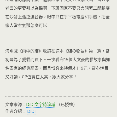
老公的更要引以為惕啊！下班回家不要只會翹著二郎腿癱
在沙發上遙控選台器，眼中只在乎平板電腦和手機，把全
家人當空氣那怎麼可以！
海明威《雨中的貓》收錄在這本《貓の物語》第一篇，當
初是為了愛貓而買下。一次看完15位大文豪的貓故事與知
名畫家的經典貓畫，而且博客來特價才119元，賞心悅目
又好讀，CP值實在太高，跟大家分享！
文章來源：
DiDi文字詩流域
（已授權）
作者介紹：
DiDi