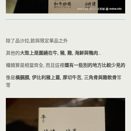
除了品沙拉,飲與限定單品之外
其他的
大致上是圍繞在牛, 豬, 雞, 海鮮與鴨肉
…
種類算是相當齊全, 而且這裡
還有一些別的地方比較少見的
像是
橫膈膜, 伊比利豬上蓋, 厚切牛舌, 三角骨與雞軟骨
等
等