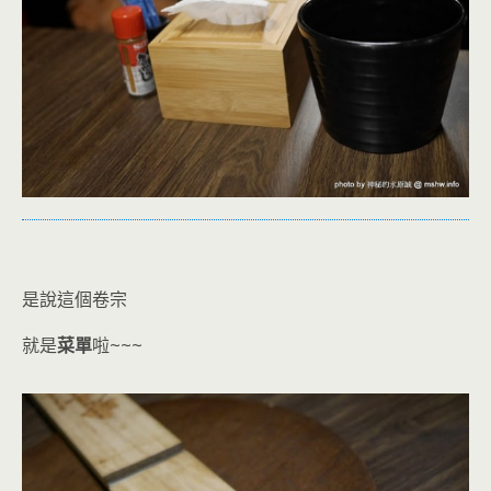
是說這個卷宗
就是
菜單
啦~~~