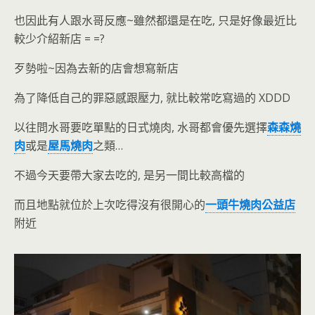
也因此有人跟水哥反應~雖然都還是在吃, 只是好像最近比
較少介紹新店 = =?
歹勢啦~因為去新的店會想寫新店
為了降低自己的罪惡感跟壓力, 就比較常吃寫過的 XDDD
以往問水哥要吃單點的日式燒肉, 水哥都會優先選擇
森森燒
肉
或是
屋馬燒肉
之類…
不過今天要帶大家去吃的, 是另一間比較高檔的
而且地點就位於上次吃得沒有很開心的
一頭牛燒肉公益店
附近