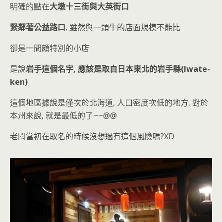
明確的點在
大墩十三街與大英街口
緊鄰著公益路口
, 雖然與一頭牛的店面規模不能比
卻是一間頗特別的小店
是說
岩手這個名字, 應該是取自日本東北的岩手縣(Iwate-
ken)
這個地區據說是僅次於北海道, 人口密度次低的地方, 對於
本州來說, 就是最低的了~~@@
老闆當初在取名的時候沒想過有這個風險嗎?XD