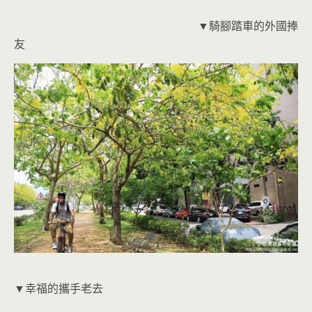
▼騎腳踏車的外國捧
友
▼幸福的攜手老去