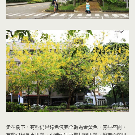
走在樹下，有些仍是綠色沒完全轉為金黃色，有些盛開，
有些已經長出果莢，小時候很喜歡拔開果莢，撿裡面的果