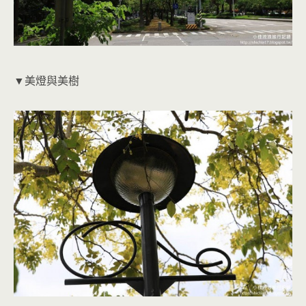
▼美燈與美樹