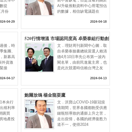
這次準不
前不會缺電，但是沒看到關於
數從
AI升級推動資料中心用電預估
五月份
的數據，相信缺電議題在
024-04-29
2024-04-18
520行情增溫 市場認同度高 卓榮泰組行動創
新AI內閣
過後，時
文．理財周刊新聞中心圖．取
季集團、
自卓榮泰臉書總統當選人賴清
，新募高
德4月10日率先公布第一波內
)與外資激
閣名單，由前民進黨主席，也
緊接
是此次競選時信賴台灣之友
024-04-17
2024-04-13
鮑爾放鴿 楊金龍耍鷹
日本央行
文．洪寶山COVID-19新冠疫
出殖利率
情期間，世界各國都飽受供應
取消購買
鏈瓶頸導致的通膨上升之苦，
買房地產投
走出疫情，各國的經濟復甦力
道不一，使得2024