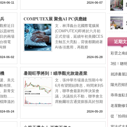
2024-06-11
2024-06-07
點兵
COMPUTEX展 聚焦AI PC供應鏈
觀察近日
文．林澤義台北國際電腦展
以題材性
(COMPUTEX)即將於六月初
目的兩場
正式登場，延續年初美國CES
近期文
台積電
主軸五大亮點，背後都圍繞著
壇與輝
AI各項應用，再觀察
彩雲之南
024-06-02
2024-05-28
3招！聰
省下「二
危機
暑期旺季將到！瞄準觀光旅遊產業
就諦書屋
盪、美元
文．張仲華市場過去預期今年
陽光烈焰
動有限、
6月有望開始降息，時間來到5
、新青安
月，聯準會最新利率決策會
乖乖進駐
強勁……
議，決議按兵不動，聯準會主
檔降溫的
席鮑爾坦言通貨膨脹高於預期
老屋翻修
得見的精
024-05-24
2024-05-20
從「拍得
輯
當法式古