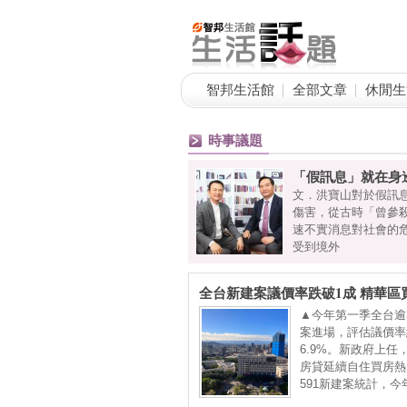
智邦生活館
全部文章
休閒生
時事議題
「假訊息」就在身
，所以需接送小孩上下學，由於孩
文．洪寶山對於假訊
庭開銷，小玲決定重返職場幫忙老
傷害，從古時「曾參
作，投遞履歷徵求面試，就在騎著
速不實消息對社會的
受到境外
全台新建案議價率跌破1成 精華區
有解方
▲今年第一季全台逾
案進場，評估議價率
6.9%。新政府上任
房貸延續自住買房熱
591新建案統計，今
已