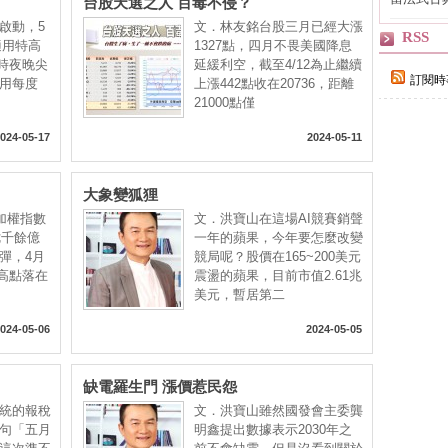
台股天選之人 百毒不侵？
自己
啟動，5
文．林友銘台股三月已經大漲
RSS
適用特高
1327點，四月不畏美國降息
2時夜晚尖
延緩利空，截至4/12為止繼續
訂閱時
用每度
上漲442點收在20736，距離
21000點僅
024-05-17
2024-05-11
大象變狐狸
加權指數
文．洪寶山在這場AI競賽銷聲
七千餘億
一年的蘋果，今年要怎麼改變
彈，4月
競局呢？股價在165~200美元
中高點落在
震盪的蘋果，目前市值2.61兆
美元，暫居第二
024-05-06
2024-05-05
缺電羅生門 漲價惹民怨
統的報稅
文．洪寶山雖然國發會主委龔
句「五月
明鑫提出數據表示2030年之