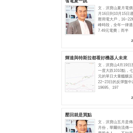
省電夏一跳
文．洪寶山夏月電價
月16日到10月15日
壓用電大戶，16~2
峰時段，全年一律適
7.49元電費；而半
2
輝達與特斯拉都看好機器人未來
文．洪寶山4月19日
一度大跌1010點，
元的單日大量醞釀反
22~23日的反彈盤
19695、197
2
壓回就是買點
文．洪寶山五月是傳
月份，華爾街流傳一