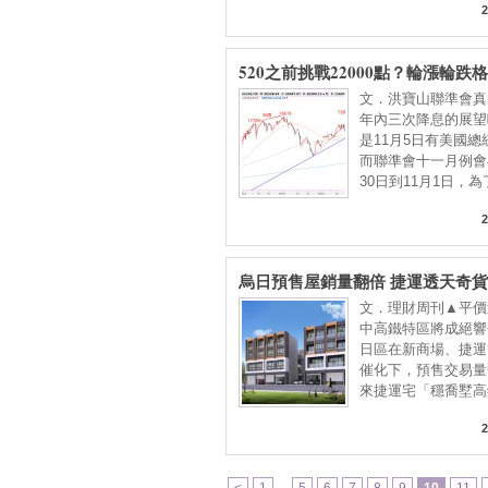
2
520之前挑戰22000點？輪漲輪跌
多陷阱
文．洪寶山聯準會真
年內三次降息的展望
是11月5日有美國總
而聯準會十一月例會
30日到11月1日，為
2
烏日預售屋銷量翻倍 捷運透天奇
文．理財周刊▲平價
中高鐵特區將成絕響
日區在新商場、捷運
催化下，預售交易量
來捷運宅「穩喬墅高
2