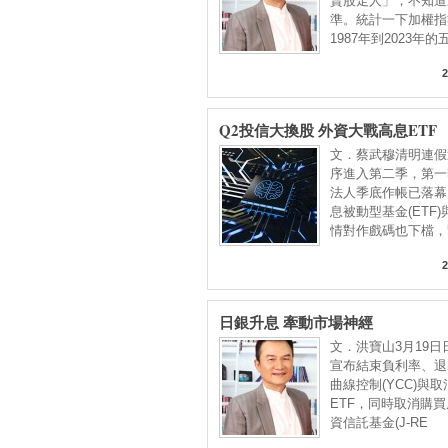
賣股走人」，不知道
準。統計一下加權指
1987年到2023年的
2
Q2投信大換股 外資大戰高息ETF
文．蔡武穆清明連假
序進入第二季，第一
法人季底作帳已落幕
息被動型基金(ETF
情對作戲碼也下檔，
2
日銀升息 牽動市場神經
文．洪寶山3月19日
宣布結束負利率、退
曲線控制(YCC)與
ETF，同時取消購
資信託基金(J-RE