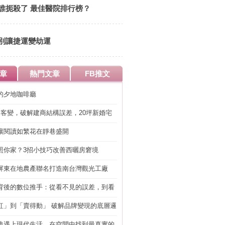
誰扼殺了 最佳醫院排行榜？
別讓捷運變劫運
章
熱門文章
FB推文
的夕地咖啡廳
明客變，破解建商結構誤差，20坪新婚宅
工」的冤枉錢
讓閱讀如繁花在靜巷盛開
照你家？3招小技巧改善西曬房窘境
屏東在地農產聯名打造南台灣觀光工廠
背後的數位推手：從看不見的誤差，到看
準改造
紅」到「賣得動」 破解品牌變現的底層邏
典遇上現代生活，在空間中找到最真實的