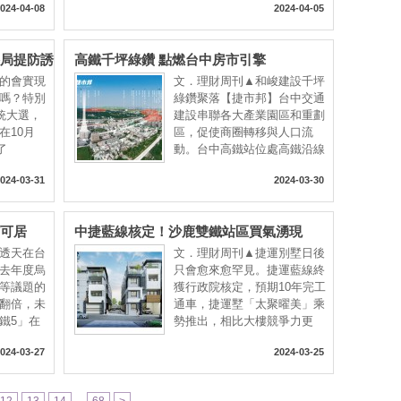
024-04-08
2024-04-05
格局提防誘
高鐵千坪綠鑽 點燃台中房市引擎
的會實現
文．理財周刊▲和峻建設千坪
嗎？特別
綠鑽聚落【捷市邦】台中交通
統大選，
建設串聯各大產業園區和重劃
在10月
區，促使商圈轉移與人口流
了
動。台中高鐵站位處高鐵沿線
中
024-03-31
2024-03-30
貨可居
中捷藍線核定！沙鹿雙鐵站區買氣湧現
透天在台
文．理財周刊▲捷運別墅日後
去年度烏
只會愈來愈罕見。捷運藍線終
等議題的
獲行政院核定，預期10年完工
翻倍，未
通車，捷運墅「太聚曜美」乘
鐵5」在
勢推出，相比大樓競爭力更
024-03-27
2024-03-25