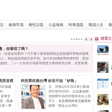
活
健康常識
兩性話題
公益報報
時事議題
職場人生
精選文
邊，你發現了嗎？
息，你是如何看待？可不要小看假新聞或訊息散播所帶來的後果
殺人」典故就證明謠言的可怕。如今科技網路帶來便利性，更加
危險性。二○一九年四月瑞典哥德堡大學經研究分析，全世界遭
買房這裡
科技業依賴台灣 矽谷不如「矽島」
3百個建
文．洪寶山5月25日黃仁勳身
約
穿印有NVIDIA，以及象徵輝
，新青安
達創辦年份的93號球衣站上投
度，根據
手丘，為美國職棒奧克蘭運動
年第一季
家隊「舊金山台灣日