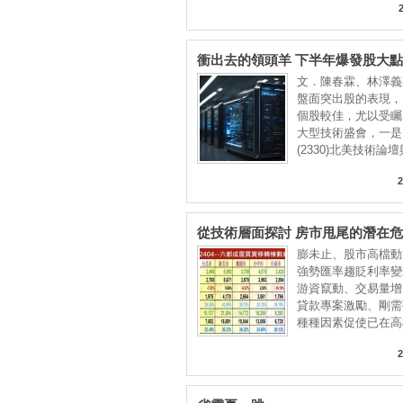
衝出去的領頭羊 下半年爆發股大
文．陳春霖、林澤義
盤面突出股的表現，
個股較佳，尤以受矚
大型技術盛會，一是
(2330)北美技術論
2
從技術層面探討 房市甩尾的潛在
膨未止、股市高檔動
強勢匯率趨貶利率變
游資竄動、交易量增
貸款專案激勵、剛需
種種因素促使已在高
2