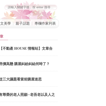
藝文美學
親子話題
專欄作家列表
章
從大趨勢看台灣大量興建社會住宅的必要性
【不動產 HOUSE 情報站】文章合
文．莊孟翰台北市長柯文哲五月二十日赴市議會進行專案報告，在與市
併公告
之間，除坦承八年五萬戶公宅政策方向不對之外，還將矛頭指向被教練
此外，更將公宅戰略錯誤類比蔡英文總統的公宅戰略也同樣錯誤。姑且
房價高懸 購屋糾紛糾結何時了？
失，為何公
從三大議題看當前購屋迷思
有尊榮的老人照顧─老吾老以及人之
老