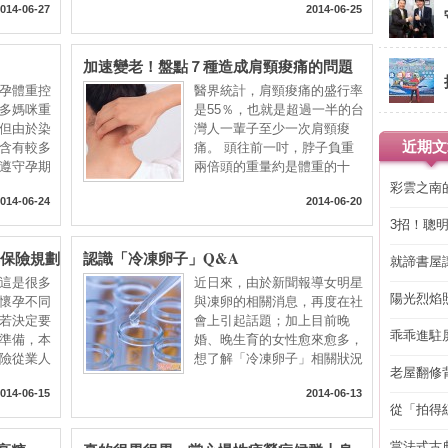
014-06-27
2014-06-25
加速變老！盤點７種造成肩頸痠痛的問題
孕體重控
醫界統計，肩頸痠痛的盛行率
多媽咪重
是55％，也就是超過一半的台
但由於染
灣人一輩子至少一次肩頸痠
近期文
含有較多
痛。 頭往前一吋，脖子負重
遵守孕期
兩倍頭的重量約是體重的十
彩雲之南
014-06-24
2014-06-20
3招！聰
省下「二
與保險規劃
認識「冷凍卵子」Q&A
就諦書屋
這是很多
近日來，由於新聞報導女明星
陽光烈焰
懷孕不同
與凍卵的相關消息，再度在社
若決定要
會上引起話題；加上目前晚
乖乖進駐
準備，本
婚、晚生育的女性愈來愈多，
險從業人
想了解「冷凍卵子」相關狀況
老屋翻修
的
得見的精
014-06-15
2014-06-13
從「拍得
輯
當法式古