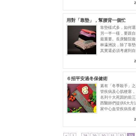
2
用對「靠墊」，幫腰背一個忙
靠墊樣式多，如何選
另一半一樣，要跟自
最重要。長庚醫院復
林瀛洲說，除了靠墊
其實還必須考慮到自
2
６招平安過冬保健術
素有「冬季殺手」之
管疾病及心肌梗塞，
名列十大死因的前三
西醫師們提供6大方
家中心血管疾病長者
2