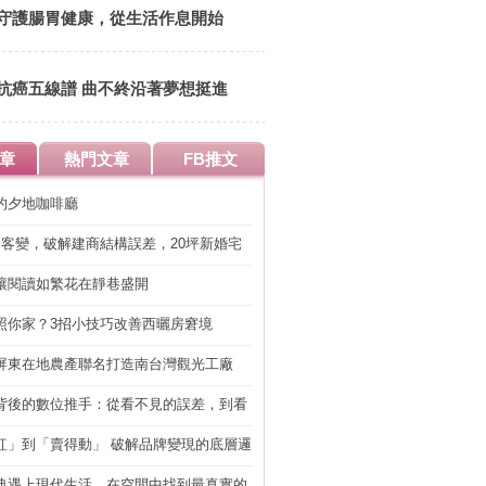
守護腸胃健康，從生活作息開始
抗癌五線譜 曲不終沿著夢想挺進
章
熱門文章
FB推文
的夕地咖啡廳
明客變，破解建商結構誤差，20坪新婚宅
工」的冤枉錢
讓閱讀如繁花在靜巷盛開
照你家？3招小技巧改善西曬房窘境
屏東在地農產聯名打造南台灣觀光工廠
背後的數位推手：從看不見的誤差，到看
準改造
紅」到「賣得動」 破解品牌變現的底層邏
典遇上現代生活，在空間中找到最真實的