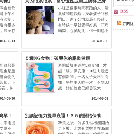
高糖」
真的很累很累，當心慢性疲勞症候群上身
自己
喝含糖飲
小紅是個跟時間賽跑的人，清
RSS
是下午不
晨被鬧鐘吵醒，拉著孩子到校
有節制，
門口。進了公司就馬不停蹄，
訂閱健
還有很多
有時候一早就覺得好累，頭痛
，甚至存
胸悶，心臟亂跳，但一刻也不
014-06-13
2014-06-06
５種NG食物！破壞你的腸道健康
新鮮只是
避開破壞腸道的5種食物，才
理也是重
能「腸」保安康： ■紅肉最近
響食物的
有個新聞，一名女子愛吃牛肉
皆知。下
麵，平均兩天吃一次，不到30
答案，你
歲，婚前檢查已經發現大
014-05-30
2014-05-09
簡單！
別讓記憶力提早衰退！３５歲開始保養
，學術提
35歲之後，許多生理機能開始
文獻不
走下坡。比方骨質數量在35歲