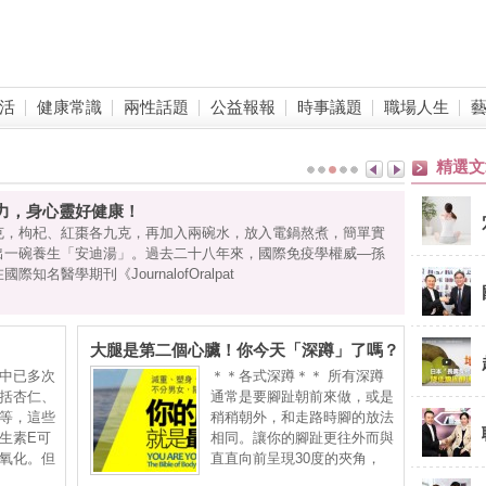
活
健康常識
兩性話題
公益報報
時事議題
職場人生
精選文
力，身心靈好健康！
克，枸杞、紅棗各九克，再加入兩碗水，放入電鍋熬煮，簡單實
出一碗養生「安迪湯」。過去二十八年來，國際免疫學權威—孫
知名醫學期刊《JournalofOralpat
大腿是第二個心臟！你今天「深蹲」了嗎？
中已多次
＊＊各式深蹲＊＊ 所有深蹲
括杏仁、
通常是要腳趾朝前來做，或是
等，這些
稍稍朝外，和走路時腳的放法
生素E可
相同。讓你的腳趾更往外而與
氧化。但
直直向前呈現30度的夾角，