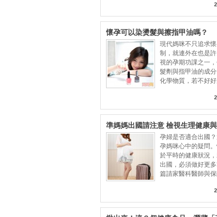
2
懷孕可以染燙髮與擦指甲油嗎？
現代媽咪不只追求懷
制，就連外在也是許
視的孕期功課之一，
髮劑與指甲油的成分
化學物質，若不好好
2
準媽媽出國請注意 檢視生理健康
孕婦是否適合出國？
孕媽咪心中的疑問。
於平時的健康狀況，
出國，必須做好更多
篇請家醫科醫師與保
2