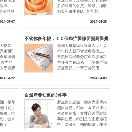
物在保護
會達高峰，之後喪失的骨質將
認可。
多於製造的骨質。運動、攝取
炎是身體發
鈣質和維生素D，則能製
014-05-07
2014-04-25
不管你多年輕，１０個癌症警訊要提高警覺
天吃幾
每個人都是癌症候選人，不見
完東西5
得年輕人就不會被癌症找上。
希望這個
奇美醫院柳營分院血液腫瘤科
口腔內的
主任黃文聰認為，「學會辨識
的牙齒牙
癌症警訊，一輩子都受用
014-04-22
2014-04-09
自然產要知道的3件事
玫湘，懷孕
新生命的誕生，總為大家帶來
1個月前，
無限喜悅，然而，為了迎接小
現象，排
生命的到來，女性必須歷經懷
感，也常
孕與生產，特別是在生產過程
擾至
中，潛藏不可知的風險，即使