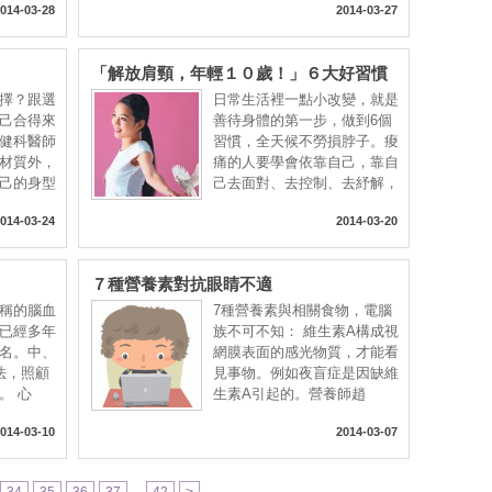
014-03-28
2014-03-27
「解放肩頸，年輕１０歲！」６大好習慣
擇？跟選
日常生活裡一點小改變，就是
己合得來
善待身體的第一步，做到6個
健科醫師
習慣，全天候不勞損脖子。痠
材質外，
痛的人要學會依靠自己，靠自
己的身型
己去面對、去控制、去紓解，
014-03-24
2014-03-20
７種營養素對抗眼睛不適
稱的腦血
7種營養素與相關食物，電腦
已經多年
族不可不知： 維生素A構成視
名。中、
網膜表面的感光物質，才能看
法，照顧
見事物。例如夜盲症是因缺維
。 心
生素A引起的。營養師趙
014-03-10
2014-03-07