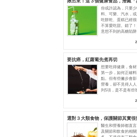
揪出來！這３個健康食品，潛藏「
你或許認為，只要少
料、可樂、汽水，或
吃餅乾、蛋糕已經很
不算愛吃甜。錯了！
意想不到的高糖陷阱
2
要抗癌，紅蘿蔔先煮再切
想要吃得健康，食材
第一步，如何正確料
點。但有些撇步會影
營養，卻不見得人人
列5項，是不是有些
2
選對３大類食物，保護關節其實很
醫生和營養師都直言
及關節和飲食的相關