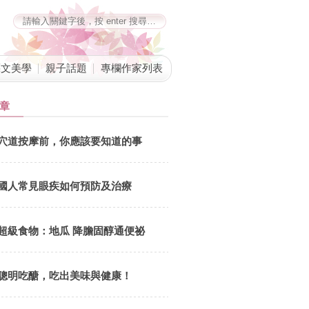
藝文美學
親子話題
專欄作家列表
章
聰明吃醣，吃出美味與健康！
穴道按摩前，你應該要知道的事
文．洪寶山近年來養生風潮與減重健身時尚日新月異，少油少鹽少糖已
求健康的唯一方法，反而許多營養師與醫師建議年長者不要吃得太清淡
雙北營養師公會長照營養師林俐岑建議要有正確的觀念作基礎，才能享
國人常見眼疾如何預防及治療
能瘦得健
超級食物：地瓜 降膽固醇通便祕
聰明吃醣，吃出美味與健康！