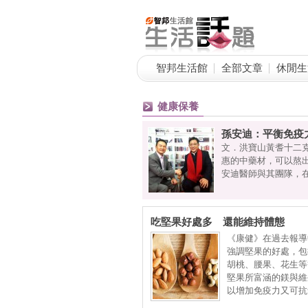
智邦生活館
全部文章
休閒生
健康保養
孫安迪：平衡免疫
於人類的重要性。根據調查，台灣
文．洪寶山黃耆十二
前茅，在亞太地區堪稱為「近視王
惠的中藥材，可以熬
預防及衛教宣導，中華民國眼科醫
安迪醫師與其團隊，在國際
吃堅果好處多 還能維持體態
《康健》在過去報導
強調堅果的好處，包
胡桃、腰果、花生等
堅果所富涵的鎂與維
以增加免疫力又可抗