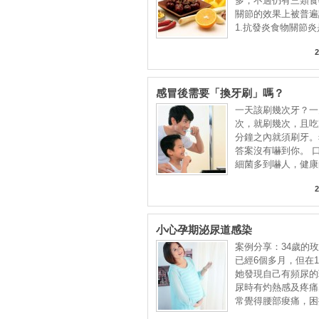
多，不過仍有三類食
關節的效果上被普遍
1.抗發炎食物關節
2
感冒後需要「換牙刷」嗎？
一天該刷幾次牙？一
次，就刷幾次，且吃
分鐘之內就須刷牙。
答案沒有嚇到你。 
細菌多到嚇人，健康
2
小心孕期泌尿道感染
案例分享：34歲的
已經6個多月，但在
她發現自己有頻尿的
尿時有灼熱感及疼痛
常覺得腰部痠痛，困