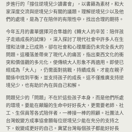
步進行的「撐住逆境兒少讀書會」，以書籍為素材，和大
家深度交流與逆境兒少有關的議題。理解逆境兒少以及他
們的處境，是為了在陪伴的有限性中，找出合理的期待。
今年五月的書單選擇河合隼雄的《轉大人的辛苦：陪伴孩
子走過成長的試煉》，深入探討了現代社會中許多人在生
理和法律上已成熟，卻在社會和心理層面仍未完全長大的
問題。這種落差帶來了現代人的痛苦，指出東西文化的衝
突和價值觀的多元化，使傳統大人形象不再適用。即使已
經成為「大人」，仍需面對挑戰，持續成長，才能在親子
關係中找到平衡，並支持孩子的成長。這不僅推廣支持逆
境兒少，也有助於內在與自己和解。
問題兒少的「問題」不在於這些孩子本身，而是他們所處
的環境。要能在顛簸的生命中好好長大，更需要老師、社
工、生保員等各式陪伴者，一棒接一棒的照顧。社團法人
台灣蛻變方成事協會願每位逆境兒少能在充分的支持之
下，蛻變成更好的自己。冀望台灣每個孩子都能好好長