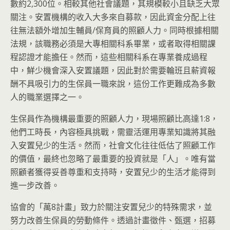
數約2,300位。相較其他社會議題，其規模較小且缺乏大眾
關注。安置機構的收入大多來自募款，因此資金分配上往
往無法額外增加生輔員/保育員的照顧人力。同時根據相關
法規，該職務必須是大專相關科系畢業，或者取得相關課
程認證才能擔任。然而，這些相關科系在專業養成過程
中，鮮少機會深入安置議題，因此對於需要輪班且薪資報
酬不具吸引力的生保員一職來說，這份工作更難成為多數
人的職業選擇之一。
生保員作為機構最重要的照顧人力，現場照顧比高達1:8，
他們工時長，內容極具挑戰，需靈活運用專業知識將其融
入安置兒少的生活。然而，社會文化往往低估了照顧工作
的價值，最終也忽略了最重要的投資就是「人」。唯有當
照顧者獲得妥善尊重和支持時，安置兒少的生活才能得到
進一步改善。
協會的「萬8計畫」致力於關注安置兒少的特殊需求，並
努力改善生保員的勞動條件。透過計畫徵件、甄選，招募