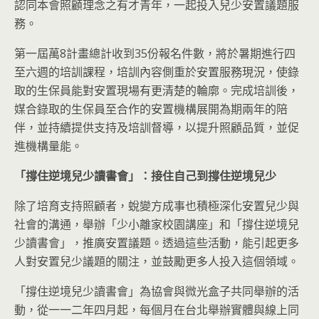
認同本會照顧理念之有才青年，一起投入兒少安置議題服
務。
第一屆萬8計畫總計收到35份報名件數，將於暑期進行四
至六週的培訓課程，培訓內容側重於安置服務現況，使錄
取的生保員能對安置現場有更清楚的輪廓。完成培訓後，
媒合錄取的生保員至合作的安置機構展開為期兩年的陪
伴，並持續提供支持及培訓督導，以提升照顧品質，並促
進機構量能。
「撐住逆境兒少讀書會」：接住自己到撐住逆境兒少
除了培育支持照顧者，蛻變方成事也積極深化安置兒少與
社會的溝通，舉辦「少小離家校園講座」和「撐住逆境兒
少讀書會」，推廣安置議題。透過這些活動，能引起更多
人對安置兒少議題的關注，並鼓勵更多人投入這個領域。
「撐住逆境兒少讀書會」為協會與微光盒子共同舉辦的活
動，從一一二年四月起，每個月在台北舉辦實體與線上同