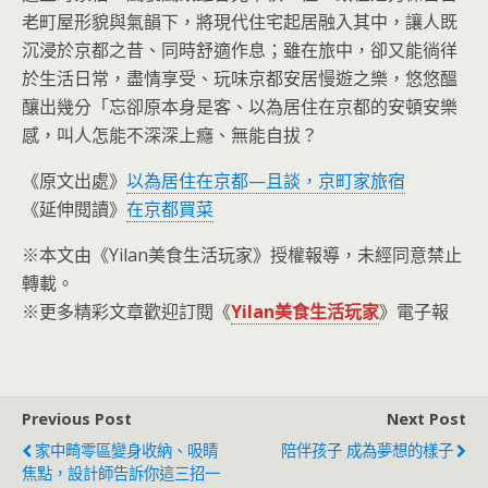
老町屋形貌與氣韻下，將現代住宅起居融入其中，讓人既
沉浸於京都之昔、同時舒適作息；雖在旅中，卻又能徜徉
於生活日常，盡情享受、玩味京都安居慢遊之樂，悠悠醞
釀出幾分「忘卻原本身是客、以為居住在京都的安頓安樂
感，叫人怎能不深深上癮、無能自拔？
《原文出處》
以為居住在京都—且談，京町家旅宿
《延伸閱讀》
在京都買菜
※本文由《Yilan美食生活玩家》授權報導，未經同意禁止
轉載。
※更多精彩文章歡迎訂閱《
Yilan美食生活玩家
》電子報
Previous Post
Next Post
家中畸零區變身收納、吸睛
陪伴孩子 成為夢想的樣子
焦點，設計師告訴你這三招一