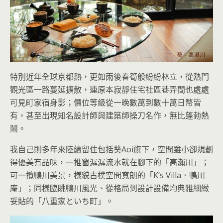
特別近年全球京都熱，更如雨後春筍般紛紛林立，從熱門
觀光區一路蔓延擴散，連原本寂靜住宅社區巷弄間也處處
可見町家宿身影；價位等級從一晚數萬到數十萬日幣皆
有，甚至出現知名設計師與建築師操刀名作，無比蓬勃熱
鬧。
我自己則多年來陸續留住包括葵Aoi旗下，空間雖小卻規劃
得優美有品味，一推窗潺潺流水就在腳下的「高瀨川」；
可一攬鴨川美景，樣貌古樸空間寬朗的「K’s Villa．鴨川
庵」；同樣臨眺鴨川風光、從格局到設計設備均典雅細緻
妥貼的「八重家といち町」。