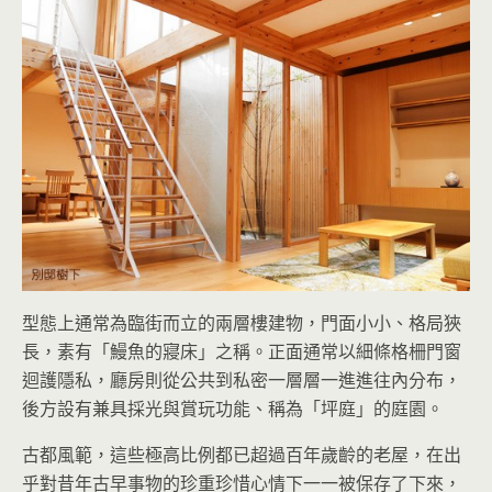
型態上通常為臨街而立的兩層樓建物，門面小小、格局狹
長，素有「鰻魚的寢床」之稱。正面通常以細條格柵門窗
迴護隱私，廳房則從公共到私密一層層一進進往內分布，
後方設有兼具採光與賞玩功能、稱為「坪庭」的庭園。
古都風範，這些極高比例都已超過百年歲齡的老屋，在出
乎對昔年古早事物的珍重珍惜心情下一一被保存了下來，