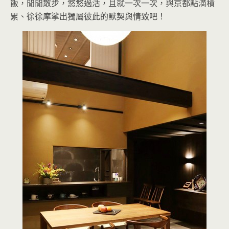
飯，閒閒散步，悠悠過活，且就一次一次，與京都點滴積
累、徐徐摩挲出獨屬彼此的默契與情致吧！