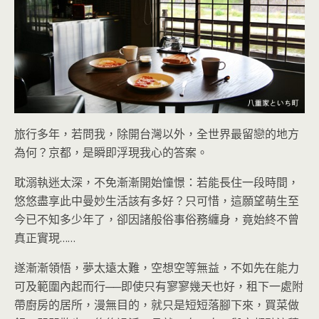
旅行多年，若問我，除開台灣以外，全世界最留戀的地方
為何？京都，是瞬即浮現我心的答案。
耽溺執迷太深，不免漸漸開始憧憬：若能長住一段時間，
悠悠盡享此中曼妙生活該有多好？只可惜，這願望萌生至
今已不知多少年了，卻因諸般俗事俗務纏身，竟始終不曾
真正實現……
遂漸漸領悟，夢太遠太難，空想空等無益，不如先在能力
可及範圍內起而行──即使只有寥寥幾天也好，租下一處附
帶廚房的居所，漫無目的，就只是短短落腳下來，買菜做