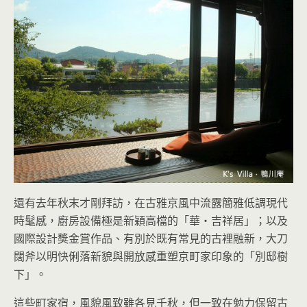
還有去年秋末才剛拜訪，在古雅京風中流露簡雅低調現代
時髦感，廚房設備極是新穎高檔的「華・吉祥居」；以及
國際設計獎金賞作品、有別於既有常見的古裡融新，大刀
闊斧以明快俐落新貌與開放感重塑京町家印象的「別邸樹
下」。
這些町家宿，風貌風致雖各見千秋，但一致在勉力保留古