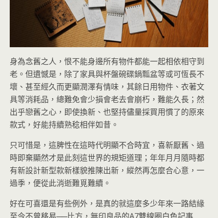
身為念舊之人，恨不能身邊所有物件都能一起相依相守到
老。但遺憾是，除了家具與杯盤碗碟鍋瓢盆等或可恆長不
壞、甚至經久而更顯潤澤有情味，其餘日用物件、衣著文
具等消耗品，總難免會少損會老去會崩朽，難能久長；然
出乎戀舊之心，即使換新、也堅持儘量採買用慣了的原來
款式，好能持續熟稔相伴如昔。
只可惜是，這脾性在這時代明顯不合時宜，喜新厭舊、過
時即棄顯然才是此刻這世界的規矩道理；年年月月隨時都
有新設計新型款新樣貌推陳出新，縱然再怎麼合心意，一
過季，便從此消逝難覓難續。
好在可喜還是有些例外，是真的就這麼多少年來一路結緣
至今不曾移易──比方，無印良品的A7雙線圈白色記事