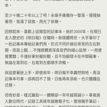
本。
至少十幾二十年以上了吧！永遠手邊備存一整落，慢慢抽
著用，寫滿了就換、用光了就補。
回想起來，喜歡上這類型的記事本，始於2000年，在現已
走入歷史的《明日報》任職時。新媒體問世，大手筆印了
一批記事本專給記者們用，形式不同於過往常見的左右對
開、而是上翻……不愧媒體資深長官們的細心設想，一用便
覺驚豔；不僅好拿好握好翻，且不怕圈環卡在中間礙事，
無論左寫到右、右寫到左都順手流暢。
就這麼著迷上手，即使來年，明日報不幸轟然倒地，再沒
記事本可拿，卻再回不了頭，日後再有添新，也只獨鍾這
式樣。
但奇妙是，樣式雖如一，體積卻一年年越買越小。畢竟進
入數位時代，記錄工具逐年越臻電子化，需得親手筆記、