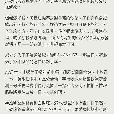
抄錄的內容越來越少，記事本，竟慢慢就這麼顯得可有可
無起來。
但老派如我，怎樣也拋不去對手寫的依戀。工作與覓食記
錄以外，特別旅行時分，採訪之餘，還日日寫下旅記，去
了什麼地方、看了什麼風景、住了哪家旅店、吃了哪道料
理、喝了哪款茶咖啡酒……所因而萌生的心情心得思考感發
感悟，都一一留存紙上，非記事本不可。
尺寸卻免不了逐步遞減，從B6、A6、B7……那當口，我邂
逅了無印良品的這白色記事本。
A7尺寸，比過往用過的都小巧，卻反覺剛剛恰好，小旅行
一本、長旅程兩本，區分清晰，事後收納歸類查找清楚便
利。最重要是隻手便可贏握，一點不占空間，忙拍照忙趕
路時順手往口袋一插，爽快俐落。
半透明塑膠材質封面封底，這本是啥那本為誰一目了然，
且硬度夠當底墊，寫起字來扎實可靠。尤愛這極簡素雅形