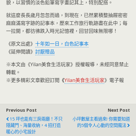
貌，以習慣的淡色鉛筆寫字畫記其上，特別配搭。
就這麼長長歲月忽忽而過，到現在，已然累積整抽屜密密
麻麻滿寫字跡的記事本，歷來工作旅行軌跡盡在此中；每
一拉開，都彷彿跌入時光記憶裡，回甘回味無限哪！
《原文出處》
十年如一日，白色記事本
《延伸閱讀》
討厭贈品
※本文由《Yilan美食生活玩家》授權報導，未經同意禁止
轉載。
※更多精彩文章歡迎訂閱
《
Yilan美食生活玩家
》電子報
Previous Post
Next Post
15 坪也能有三房兩廳！不只
小坪數屋主看過來! 你需要知道
隱藏門、海量收納，4 招打造
的5個令人心動的空間魔法
暖心的小宅設計