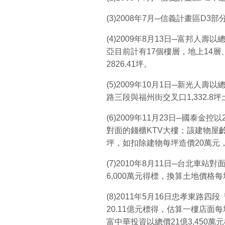
(3)2008年7月─信義計畫區D3部
(4)2009年8月13日─富邦人
亞目前計有17個樓層，地上14層、
2826.41坪。
(5)2009年10月1日─新光人壽以
路三段與福州街交叉口1,332.8
(6)2009年11月23日─國泰金
對面的錢櫃KTV大樓；該建物屋齡10
坪，如扣除建物每坪造價20萬元
(7)2010年8月11日─台北車
6,000萬元得標，換算土地價格
(8)2011年5月16日忠孝東路
20.11億元標得，估算一樓店面
富中華投資以總價21億3,450萬