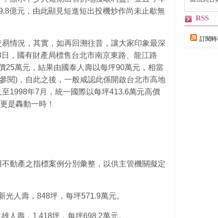
自己
9.8億元，由此顯見短進短出投機炒作尚未止歇無
RSS
訂閱時
交易情況，其實，如再回溯往昔，讓大家印象最深
28日，國有財產局標售台北市南京東路、龍江路
底價25萬元，結果由國泰人壽以每坪90萬元，相當
詳請參閱)，自此之後，一般咸認此係開啟台北市高地
1998年7月，統一國際以每坪413.6萬元高價
坪，更是轟動一時！
用不動產之指標案例分別彙整，以供主管機關擬定
，新光人壽，848坪，每坪571.9萬元。
遠雄人壽，1,418坪，每坪698.2萬元。