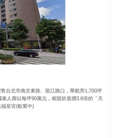
標售台北市南京東路、龍江路口，華航旁1,700坪
泰人壽以每坪90萬元，相當於底價3.6倍的「天
福皇宮(歇業中)