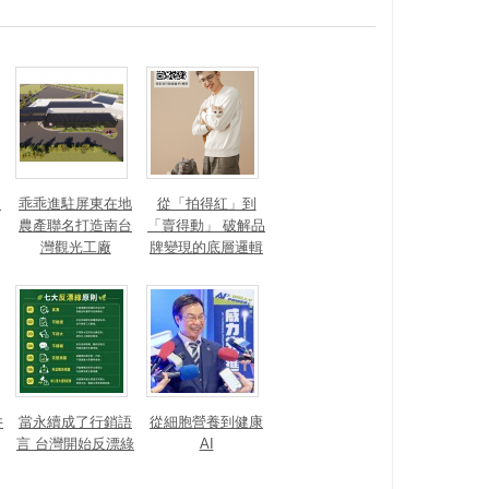
？
乖乖進駐屏東在地
從「拍得紅」到
農產聯名打造南台
「賣得動」 破解品
灣觀光工廠
牌變現的底層邏輯
井
當永續成了行銷語
從細胞營養到健康
言 台灣開始反漂綠
AI