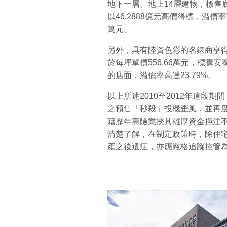
地下一層、地上14層建物，標售
以46.2888億元高價得標，溢價率
萬元。
另外，具有陸資色彩的名錶商亨得利
於每坪單價556.66萬元，標購安泰
的店面，溢價率高達23.79%。
以上所述2010至2012年這段期
之預售「秒殺」投機歪風，並再
藉歷年壽險業挾其雄厚資金挹注
清楚了解，在制定政策時，除住
產之後遺症，亦應嚴格追蹤控管