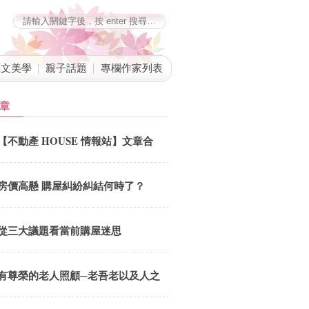
藝文美學
親子話題
專欄作家列表
章
【不動產 HOUSE 情報站】文章合
併公告
房價高懸 購屋糾紛糾結何時了？
從三大議題看當前購屋迷思
有尊榮的老人照顧─老吾老以及人之
老