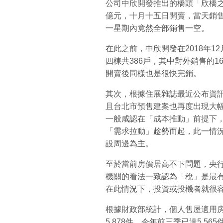
公司中欣開發推出的橋頭「欣橋之
億元，十月十五日開賣，當天銷售
一星期內竟然全部銷售一空。
在此之前，中欣開發在2018年
四棟共386戶，其中對外銷售的16
開賣後同樣也是很快完銷。
其次，根據住展雜誌最近公布資
且台北市預售建案也再度出現大
一般咸認在「成本推動」前提下
「需求拉動」趁勢而起，此一情
設周邊為主。
至於當前房價居高不下問題，央
機關的看法一致認為「稅」是最
在此情況下，投資或投機者就很
根據財政部統計，個人售屋適用房地合
5,878件，今年前三季已達5,