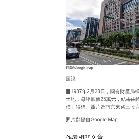
圖說：
▊1987年2月28日，國有財產局
土地，每坪底價25萬元，結果由國
價」得標。照片為南京東路三段六
照片翻攝自Google Map
作者相關文章