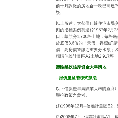
前十月課徵的房地合一稅已高達7
疑。
以上所述，大都僅止於住宅市場
刻的指標案例莫過於1987年2月
口，華航旁1,700坪土地，每坪
於底價3.6倍的「天價」得標(
價、高房價警訊之重要分水嶺；及至
標購信義計畫區A2土地2,917
壽險業挾雄厚資金大舉購地
─房價屢呈階梯式飆漲
以下僅就歷年壽險業大舉購置商
壓抑政策之參考。
(1)1998年12月─信義計畫區E2
(2)2008年7月─信義計畫區A1，