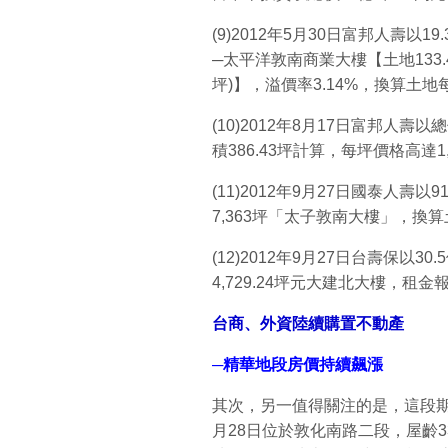
(9)2012年5月30日富邦人壽
─太平洋敦南商業大樓【土地133.4
坪)】，溢價率3.14%，換算土地每坪
(10)2012年8月17日富邦人
積386.43坪計算，每坪價格高達1
(11)2012年9月27日國泰人壽以
7,363坪「太子敦南大樓」，換算
(12)2012年9月27日台壽保以3
4,729.24坪元大建北大樓，租金
台商、外資陸續購置不動產
─精華地段房價持續飆漲
其次，另一值得關注的是，這段期
月28日位於敦化南路二段，屋齡3