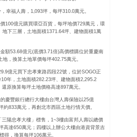
分，幸福人壽，1,093坪，每坪310.0萬元。
壽以總價100億元購買環亞百貨，每坪地價729萬元，環
地下三層，土地面積1371.64坪、建物面積1萬
總金額53.68億元(底價3.71倍)高價標購位於重慶南
坪土地，換算土地單價每坪402.75萬元。
控以29.9億元買下忠孝東路四段22號，位於SOGO正
年，土地面積282.23坪、建物面積2,295.2
，還原換算每坪土地價格高達897萬元。
站對面的慶豐銀行總行大樓由台灣人壽保險以25億
每坪約833萬元，再創北市西區土地行情天價。
四段「三陽忠孝大樓」標售，1~3樓由富邦人壽以總價
每坪高達650萬元；四樓以上辦公大樓由港資背景吉
元標得，換算每坪106萬元。