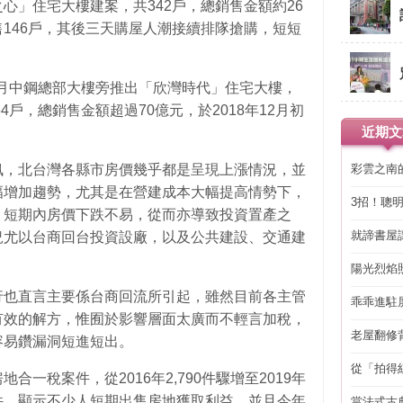
心」住宅大樓建案，共342戶，總銷售金額約26
146戶，其後三天購屋人潮接續排隊搶購，短短
12月中鋼總部大樓旁推出「欣灣時代」住宅大樓，
4戶，總銷售金額超過70億元，於2018年12月初
近期文
彩雲之南
訊，北台灣各縣市房價幾乎都是呈現上漲情況，並
幅增加趨勢，尤其是在營建成本大幅提高情勢下，
3招！聰
，短期內房價下跌不易，從而亦導致投資置產之
省下「二
就諦書屋
況尤以台商回台投資設廠，以及公共建設、交通建
陽光烈焰
行也直言主要係台商回流所引起，雖然目前各主管
乖乖進駐
有效的解方，惟囿於影響層面太廣而不輕言加稅，
老屋翻修
容易鑽漏洞短進短出。
得見的精
從「拍得
一稅案件，從2016年2,790件驟增至2019年
輯
565件，顯示不少人短期出售房地獲取利益。並且今年
當法式古