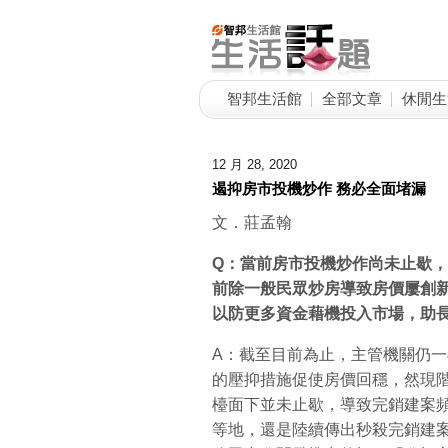
智邦生活館
全部文章
休閒生
12 月 28, 2020
遏抑房市投機炒作 務必全面堵漏
文．莊孟翰
Q
：當前房市投機炒作尚未止歇，
前除一般民眾炒房導致房價屢創
以防更多資金藉機投入市場，助
A：截至目前為止，主管機關仍
的壓抑措施促使房價回穩，然現
檯面下並未止歇，導致完銷建案
等地，還是陸續傳出秒殺完銷建