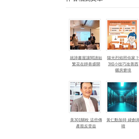
就諦書屋讓閱讀如
陽光烈焰照你家
繁花在靜巷盛開
3招小技巧改善西
曬房窘境
美301關稅 這些傳
黃仁勳加持 緯創
產股反受益
噴