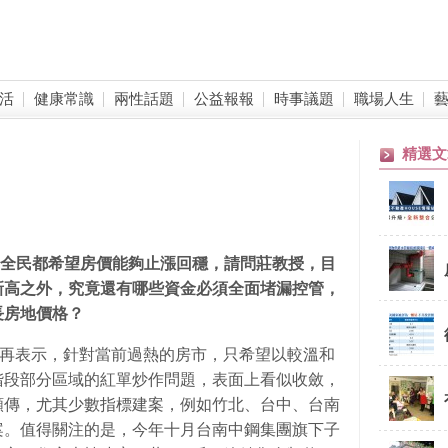
活
健康常識
兩性話題
公益報報
時事議題
職場人生
精選文
全民都希望房價能夠止漲回穩，請問莊教授，目
新高之外，究竟還有哪些資金必須全面堵漏控管，
長房地價格？
一再表示，針對當前過熱的房市，只希望以較溫和
階段部分區域的紅單炒作問題，表面上看似收斂，
頻傳，尤其少數指標建案，例如竹北、台中、台南
案。值得關注的是，今年十月台南中鋼集團旗下子