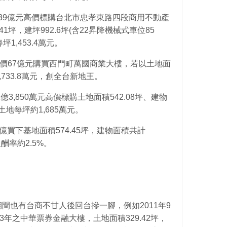
以19.39億元高價標購台北市忠孝東路四段商用不動產
1坪，建坪992.6坪(含22昇降機械式車位85
1,453.4萬元。
壽以總價67億元購買西門町萬國商業大樓，若以土地面
,733.8萬元，創全台新地王。
91億3,850萬元高價標購土地面積542.08坪、建物
土地每坪約1,685萬元。
0.5億買下基地面積574.45坪，建物面積共計
報酬率約2.5%。
間也有台商不甘人後回台摻一腳，例如2011年9
3年之中華票券金融大樓，土地面積329.42坪，