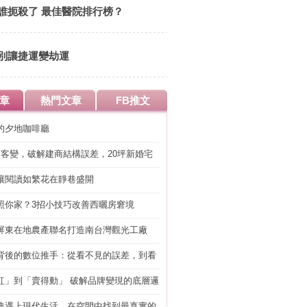
誰扼殺了 最佳醫院排行榜？
別讓捷運變劫運
章
熱門文章
FB推文
的夕地咖啡廳
明客變，破解建商結構誤差，20坪新婚宅
工」的冤枉錢
讓閱讀如繁花在靜巷盛開
照你家？3招小技巧改善西曬房窘境
屏東在地農產聯名打造南台灣觀光工廠
背後的數位推手：從看不見的誤差，到看
準改造
紅」到「賣得動」 破解品牌變現的底層邏
典遇上現代生活，在空間中找到最真實的