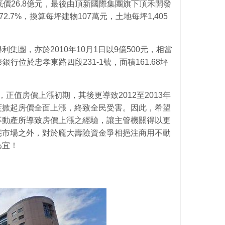
底價26.8億元，最後由頂新國際集團旗下頂禾開發
72.7%，換算每坪建物107萬元，土地每坪1,405
集團，亦於2010年10月1日以9億500元，相當
銀行位於忠孝東路四段231-1號，面積161.68坪
間，正值房價上漲初期，其後更導致2012至2013年
度掀起房價全面上漲，終致全民受害。因此，希望
不動產所導致房價上漲之經驗，讓主管機關得以更
宅市場之外，對於龐大壽險資金爭相挹注商用不動
為宜！