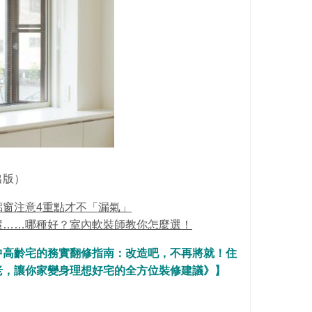
出版）
鋁窗注意4重點才不「漏氣」
簾……哪種好？室內軟裝師教你怎麼選！
中高齡宅的務實翻修指南：改造吧，不再將就！住
老，讓你家變身理想好宅的全方位裝修建議》】