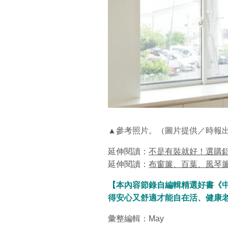
▲參考照片。（圖片提供／時報
延伸閱讀：
不是有裝就好！選購
延伸閱讀：
布窗簾、百葉、風琴
【本內容節錄自編輯精選好書《
得安心又舒適才能自在活、健康
彙整編輯：May