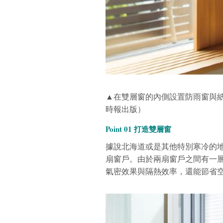
▲在雙層窗的內側設置防雨窗與
時報出版）
Point 01 打造雙層窗
據說北海道或是其他特別寒冷的
扇窗戶。由於兩扇窗戶之間有一
氣密效果與隔熱效率，還能節省