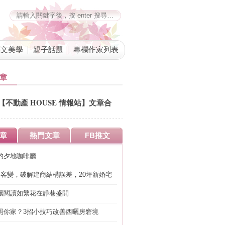
藝文美學
親子話題
專欄作家列表
章
【不動產 HOUSE 情報站】文章合
併公告
章
熱門文章
FB推文
的夕地咖啡廳
明客變，破解建商結構誤差，20坪新婚宅
工」的冤枉錢
讓閱讀如繁花在靜巷盛開
照你家？3招小技巧改善西曬房窘境