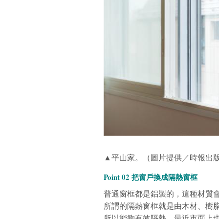
▲平山家。（圖片提供／時報出
Point 02 把窗戶換成隔熱窗框
普通窗框都是鋁製的，這種材質
所謂的隔熱窗框就是由木材、樹
所以能夠有效隔熱。最近市面上