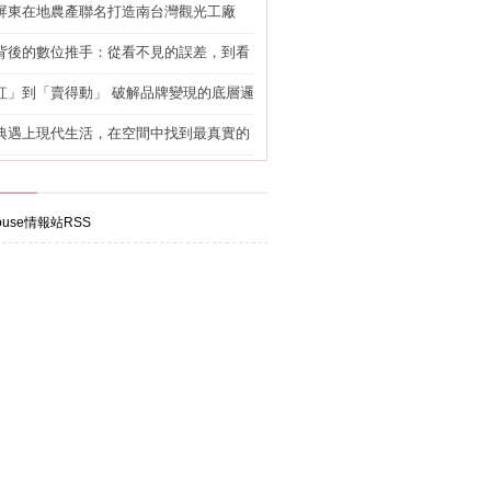
屏東在地農產聯名打造南台灣觀光工廠
背後的數位推手：從看不見的誤差，到看
準改造
紅」到「賣得動」 破解品牌變現的底層邏
典遇上現代生活，在空間中找到最真實的
use情報站RSS