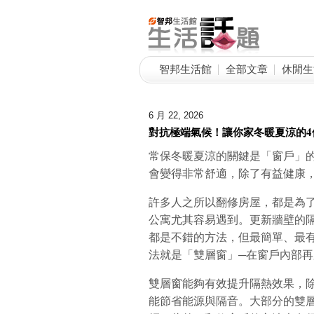
智邦生活館
全部文章
休閒生
6 月 22, 2026
對抗極端氣候！讓你家冬暖夏涼的4
常保冬暖夏涼的關鍵是「窗戶」
會變得非常舒適，除了有益健康
許多人之所以翻修房屋，都是為
公寓尤其容易遇到。更新牆壁的
都是不錯的方法，但最簡單、最
法就是「雙層窗」─在窗戶內部
雙層窗能夠有效提升隔熱效果，
能節省能源與隔音。大部分的雙