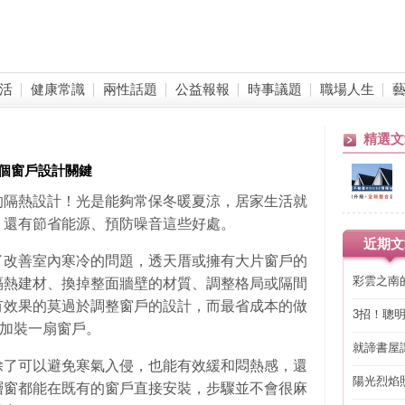
活
健康常識
兩性話題
公益報報
時事議題
職場人生
精選文
個窗戶設計關鍵
的隔熱設計！光是能夠常保冬暖夏涼，居家生活就
，還有節省能源、預防噪音這些好處。
近期文
了改善室內寒冷的問題，透天厝或擁有大片窗戶的
彩雲之南
隔熱建材、換掉整面牆壁的材質、調整格局或隔間
有效果的莫過於調整窗戶的設計，而最省成本的做
3招！聰
再加裝一扇窗戶。
省下「二
就諦書屋
除了可以避免寒氣入侵，也能有效緩和悶熱感，還
陽光烈焰
層窗都能在既有的窗戶直接安裝，步驟並不會很麻