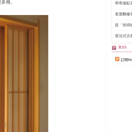
很多種。
乖乖進駐
老屋翻修
得見的精
從「拍得
輯
當法式古
自己
RSS
訂閱Ho