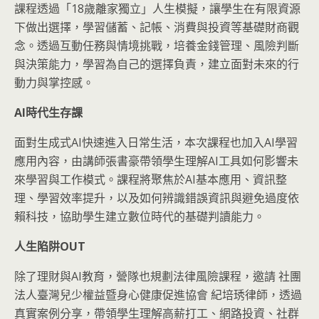
課程透過「18歲離家獨立」人生模擬，讓學生在有限資源
下做出選擇，學習儲蓄、記帳、消費與投資等基礎財商觀
念。透過互動任務與情境挑戰，培養金錢管理、風險判斷
與決策能力，學習為自己的選擇負責，建立面對未來的行
動力與掌控感。
AI
時代生存課
面對生成式AI快速進入日常生活，本次課程也加入AI學習
應用內容，由講師張書豪帶領學生理解AI工具如何影響未
來學習與工作模式。課程將聚焦於AI基本應用、資訊整
理、學習效率提升，以及如何辨識錯誤資訊與避免過度依
賴科技，協助學生建立數位時代的基礎判讀能力。
人生陷阱OUT
除了理財與AI教育，營隊也規劃法律風險課程，邀請 社團
法人臺灣兒少權益暨身心健康促進協會 紀培琇律師，透過
真實案例分享，帶領學生理解高薪打工、網路投資、社群