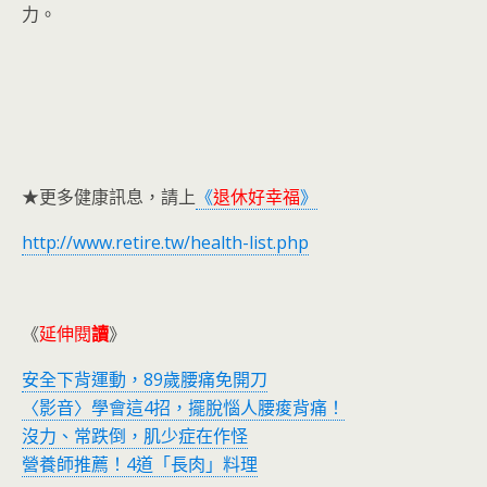
力。
★更多健康訊息，請上
《
退休好幸福
》
http://www.retire.tw/health-list.php
《
延伸閱
讀
》
安全下背運動，89歲腰痛免開刀
〈影音〉學會這4招，擺脫惱人腰痠背痛！
沒力、常跌倒，肌少症在作怪
營養師推薦！4道「長肉」料理