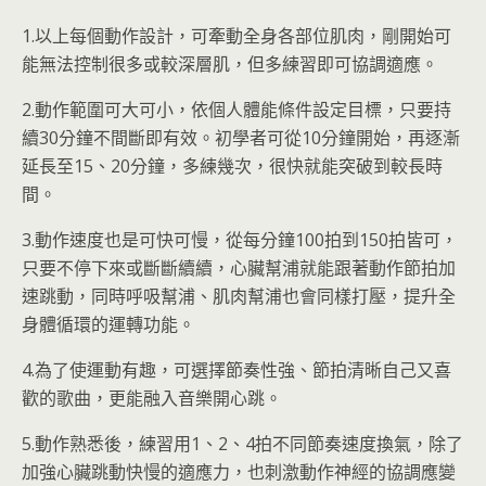
1.以上每個動作設計，可牽動全身各部位肌肉，剛開始可
能無法控制很多或較深層肌，但多練習即可協調適應。
2.動作範圍可大可小，依個人體能條件設定目標，只要持
續30分鐘不間斷即有效。初學者可從10分鐘開始，再逐漸
延長至15、20分鐘，多練幾次，很快就能突破到較長時
間。
3.動作速度也是可快可慢，從每分鐘100拍到150拍皆可，
只要不停下來或斷斷續續，心臟幫浦就能跟著動作節拍加
速跳動，同時呼吸幫浦、肌肉幫浦也會同樣打壓，提升全
身體循環的運轉功能。
4.為了使運動有趣，可選擇節奏性強、節拍清晰自己又喜
歡的歌曲，更能融入音樂開心跳。
5.動作熟悉後，練習用1、2、4拍不同節奏速度換氣，除了
加強心臟跳動快慢的適應力，也刺激動作神經的協調應變