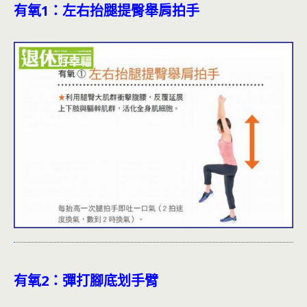
有氧1：左右抬腿提臀舉肩拍手
有氧2：彈打腳底划手臂