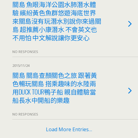
關島 魚眼海洋公園水肺潛水體
驗 繽紛黃色魚群悠遊海底世界
來關島沒有玩潛水別說你來過關
島 超推薦小康潛水 不會英文也
不用怕 中文解說讓你更安心
NO RESPONSES
2015/11/24
關島 關島查顏關色之旅 跟著黃
色暢玩關島 搭乘趣味的水陸兩
用DUCK TOUR鴨子船 親自體驗當
船長水中開船的樂趣
NO RESPONSES
Load More Entries…