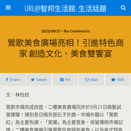
URL@智邦生活館: 生活話題
2022/09/21 • No Comments
鶯歌美食廣場亮相！引進特色商
家 創造文化、美食雙饗宴
Share
Tweet
Pin
Mail
SMS
文．林怡妏
鶯歌市場完成改造，二樓美食廣場同步於9月21日啟動試
營運囉！揮別昔日暗灰抿石子外牆，市場外觀以「鶯歌
紅」為主要色調，「窯爐」為主要意象，保留傳統市場記
憶，二樓美食廣場引進鶯歌在地特色美食，以及各式特色