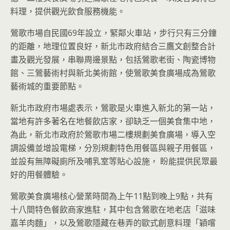
料理，提供觀光飲食服務機能。
鶯歌市場自民國69年設立，緊鄰火車站，步行只有三分鐘
的距離，地理位置良好，新北市政府結合三鷹文創整合計
畫及觀光發展，串聯周邊景點，包括鶯歌老街、陶瓷博物
館、三鶯藝術村與新北美術館，使鶯歌美食廣場成為鶯歌
藝術城的重要節點。
新北市政府市場處表示，鶯歌是火車進入新北的第一站，
當地有許多著名在地餐飲店家，卻缺乏一個美食集中地，
為此，新北市政府於鶯歌市場二樓規劃美食廣場，導入空
調設備並增設電梯，分別規劃特色用餐區與親子用餐區，
並設有無障礙廁所及哺乳室等貼心設施， 盼能提供民眾最
好的用餐體驗。
鶯歌美食廣場核心營業時間為上午11點到晚上9點，共有
十八間特色餐飲商家進駐，其中包含鶯歌在地老店「滋味
嘉羊肉麵」，以及鶯歌隱藏在巷弄的歐式創意料理「穎嚐