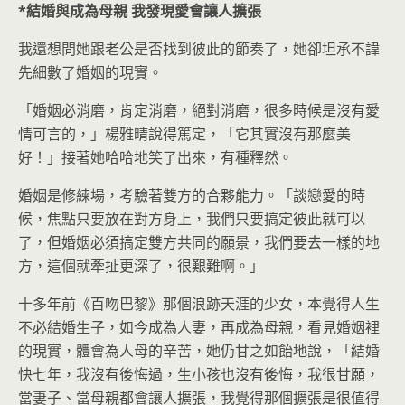
*
結婚與成為母親
我發現愛會讓人擴張
我還想問她跟老公是否找到彼此的節奏了，她卻坦承不諱
先細數了婚姻的現實。
「婚姻必消磨，肯定消磨，絕對消磨，很多時候是沒有愛
情可言的，」楊雅晴說得篤定，「它其實沒有那麼美
好！」接著她哈哈地笑了出來，有種釋然。
婚姻是修練場，考驗著雙方的合夥能力。「談戀愛的時
候，焦點只要放在對方身上，我們只要搞定彼此就可以
了，但婚姻必須搞定雙方共同的願景，我們要去一樣的地
方，這個就牽扯更深了，很艱難啊。」
十多年前《百吻巴黎》那個浪跡天涯的少女，本覺得人生
不必結婚生子，如今成為人妻，再成為母親，看見婚姻裡
的現實，體會為人母的辛苦，她仍甘之如飴地說，「結婚
快七年，我沒有後悔過，生小孩也沒有後悔，我很甘願，
當妻子、當母親都會讓人擴張，我覺得那個擴張是很值得