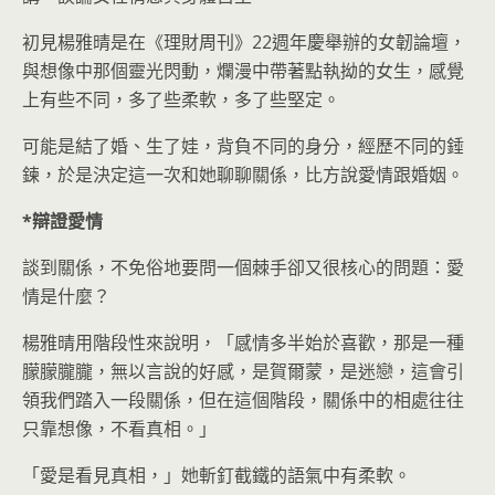
初見楊雅晴是在《理財周刊》22週年慶舉辦的女韌論壇，
與想像中那個靈光閃動，爛漫中帶著點執拗的女生，感覺
上有些不同，多了些柔軟，多了些堅定。
可能是結了婚、生了娃，背負不同的身分，經歷不同的錘
鍊，於是決定這一次和她聊聊關係，比方說愛情跟婚姻。
*
辯證愛情
談到關係，不免俗地要問一個棘手卻又很核心的問題：愛
情是什麼？
楊雅晴用階段性來說明，「感情多半始於喜歡，那是一種
朦朦朧朧，無以言說的好感，是賀爾蒙，是迷戀，這會引
領我們踏入一段關係，但在這個階段，關係中的相處往往
只靠想像，不看真相。」
「愛是看見真相，」她斬釘截鐵的語氣中有柔軟。