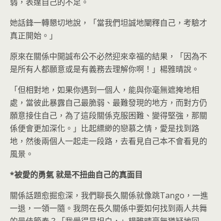
弱，表達自己的不足。
她話鋒一轉懇切地說，「當我們坦誠地闡釋自己，考驗才
真正開始。」
原來在關係中開誠布公不必然迎來幸福的結果，「因為不
是所有人都願意或是有義務去理解你啊！」楊雅晴說。
「但相對地，如果你遇到一個人，能與你毫無遮掩地相
處，當彼此暴露自己最脆弱、最難發現的地方，而對方仍
願意接住自己，為了這段關係克服困難、變得堅強，那關
係便會更加深化。」比起縹緲的戀慕之情，愛是找到路
地，然後兩個人一起走一段路，去看見自己本不會看見的
風景。
*
被愛的勇氣
就是不扭曲自己的真面目
關係話題愈掘愈深，我們聊長久關係就像跳Tango，一進
一退，一領一隨。我問在長久關係中要如何找到兩人共舞