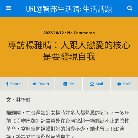
URL@智邦生活館: 生活話題
2022/10/12 • No Comments
專訪楊雅晴：人跟人戀愛的核心
是要發現自我
Share
Tweet
Pin
Mail
SMS
文．林怡妏
楊雅晴，在台灣談到女權時許多人都熟悉的名字，十多年
前《百吻巴黎》計畫意外在台灣掀起一場綿延不止的陰性
革命，當時新聞媒體對她的報導不少，她也曾上TED演
講，談論女性情慾與身體自主。