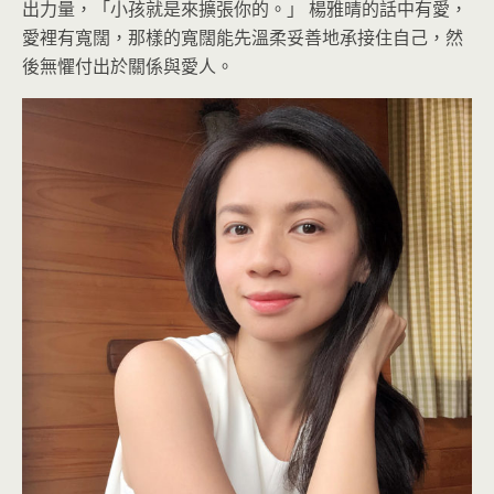
出力量，「小孩就是來擴張你的。」 楊雅晴的話中有愛，
愛裡有寬闊，那樣的寬闊能先溫柔妥善地承接住自己，然
後無懼付出於關係與愛人。