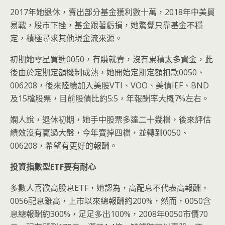
2017年她退休，賣出部分基金獲利數十萬，2018年中美貿
易戰，股市下挫，基金跟著虧損，她驚覺只靠基金不穩
定，積極尋求其他現金流來源。
初期她零星買進0050，有賺就賣，沒有累積太多資金，此
後由於定期定額機制成熟，她開始定期定額扣款0050、
006208，後來陸續加入美股VTI、VOO、美債IEF、BND
及15檔股票，目前股債比約5:5，年報酬率大概7%左右。
嫻人說，退休初期，她手中股票多達二十幾檔，後來評估
績效沒有贏過大盤，今年賣掉四檔，並轉到0050、
006208，希望有更好的報酬。
投資指數型ETF
要有耐心
多數人喜歡高股息ETF，她認為，高配息不代表高報酬，
0056配息雖高，上市以來總報酬約200%，然而，0050含
息總報酬約300%，足足多出100%，2008年0050市價70