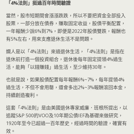
「4%
法則」挺過百年時間驗證
當然，股市短期間會漲漲跌跌，所以不要把資金全部投入
股票，一部分放在債券，賺取固定收益，股債平衡配置，
一年報酬少說6%到7%，即便是2022年股債雙跌，報酬也
有5%左右，用來支應退休生活不是問題。
嫻人是以「4%法則」來過退休生活，「4%法則」是指在
退休前打造一個投資組合，退休後每年固定提領4%過生
活，能夠「以錢賺錢」過生活，至少維持30年。
也就是說，如果股債配置每年報酬6%~7%，每年提領4%
過生活，不但不會用罄，還會多出2%~3%報酬滾回本金，
持續創造複利。
這套「4%法則」是由美國退休專家威廉．班根所提出，以
追蹤S&P 500的VOO及10年期公債IEF為基礎來做研究，
1920年至今已超過一百年歷史，經過時間的驗證，確實有
效。