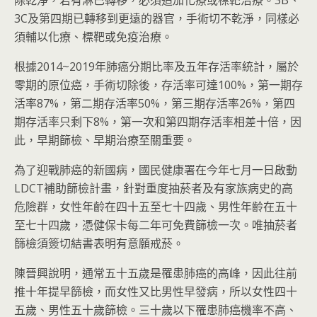
除乾淨，若有淋巴轉移，必須追加化療或標靶治療。3B、
3C及第四期已轉移到更遠的器官，手術切不乾淨，同樣必
須輔以化療、標靶或免疫治療。
根據2014~2019年肺癌分期比率及五年存活率統計，屬於
零期的原位癌，手術切除後，存活率可達100%，第一期存
活率87%，第二期存活率50%，第三期存活率26%，第四
期存活率只剩下8%，第一次和第四期存活率相差十倍，因
此，早期篩檢、早期治療至關重要。
為了迎戰肺癌的新國病，國民健康署在今年七月一日啟動
LDCT補助篩檢計畫，針對重度抽菸者及有家族病史的高
危險群，女性年齡在四十五至七十四歲、男性年齡在五十
至七十四歲，憑健保卡每二年可免費篩檢一次。唯抽菸者
篩檢須簽切結書表明有意願戒菸。
陳晉興說明，通常五十五歲是罹患肺癌的高峰，因此往前
推十年提早篩檢，而女性又比男性早發病，所以女性四十
五歲、男性五十歲篩檢。三十歲以下罹患肺癌機率不高、