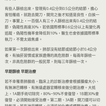
有些人篩檢出來，發現有0.4公分到0.5公分的結節，擔心
害怕罹癌，就跑去開刀，開完之後才知道是良性，白挨一
刀。事實上，一百個人有三十人篩檢出來有0.4公分的結
節，偽陽性高達30%，若依國際標準0.6公分以上有變化再
追蹤，偽陽性機率會降低到10%，醫生也會依據國際標準
執刀，不需太過焦慮。
如果第一次篩檢出來，肺部沒有結節或結節小於0.4公分
者，有抽菸習慣或家族遺傳的高危險群，每兩年篩檢一
次，非高危險群的一般民眾，則每三年篩檢一次。
早期篩檢
早期治療
若不幸罹患肺腺癌，臨床上的診斷治療會根據腫瘤大小、
有無淋巴轉移、有無遠處器官轉移來做分期治療。大抵
上，1A期手術切除完，80%~90%不會復發，1B期30%會
復發，必須開始接受治療。第二期、3A期，開刀還可以切