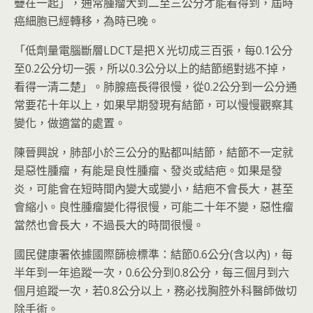
疊在一起」，通常腫瘤大到二至三公分才能看得到，屆時
癌細胞已經轉移，為時已晚。
「低劑量電腦斷層LDCT是把Ｘ光切成三百張，每0.1公分
至0.2公分切一張，所以0.3公分以上的結節絕對逃不掉，
看得一清二楚」。肺腺癌長得很慢，從0.2公分到一公分通
常要花十年以上，如果早期發現有結節，可以慢慢觀察其
變化，做適當的處置。
陳晉興說，肺部小於三公分的點都叫結節，結節不一定就
是惡性腫瘤，有能是良性腫瘤、發炎或結疤。如果是發
炎，可能會在短時間內變大或變小，結疤不會長大，甚至
會縮小。良性腫瘤變化得很慢，可能二十年不變，惡性瘤
當然也會長大，不過長大的時間很慢。
國民健康署依據國際篩檢標準：結節0.6公分(含以內)，每
半年到一年追蹤一次，0.6公分到0.8公分，每三個月到六
個月追蹤一次，若0.8公分以上，務必找胸腔外科醫師做切
除手術。