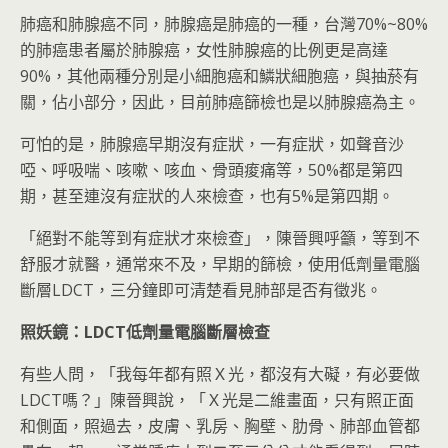
肺癌和肺腺癌不同，肺腺癌是肺癌的一種，台灣70%~80%
的肺癌患者屬於肺腺癌，女性肺腺癌的比例更是高達
90%，其他兩種分別是小細胞癌和鱗狀細胞癌，與抽菸有
關，佔小部分，因此，目前肺癌篩檢也是以肺腺癌為主。
可怕的是，肺腺癌早期沒有症狀，一有症狀，如聲音沙
啞、呼吸喘、咳嗽、咳血、骨頭痠痛等，50%都是第四
期，甚至連沒有症狀的人來檢查，也有5%是第四期。
「絕對不能等到有症狀才來檢查」，陳晉興呼籲，等到不
舒服才就醫，通常來不及，早期的篩檢，使用低劑量電腦
斷層LDCT，三分鐘即可清楚看見肺部是否有徵兆。
照妖鏡：LDCT
低劑量電腦斷層檢查
有些人問，「我每年都有照Ｘ光，都沒有大礙，有必要做
LDCT嗎？」陳晉興說，「Ｘ光是二維畫面，只有照正面
和側面，照過去，皮膚、乳房、胸壁、肋骨、肺部血管都