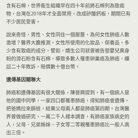
含有石棉，世界衛生組織早在四十年前將石棉列為致癌
物，台灣在2018年才全面禁用，改成矽酸鈣板，期間已有
不少居民受害。
說來奇怪，男性、女性同住一個屋簷，為何女性肺癌人數
激增？醫界大膽推測，女性所使用的化妝品、保養品，多
少含有致癌的成分，譬如，嬌生公司就曾被告發嬰兒爽身
粉的滑石粉含有石棉，導致多數人罹患卵巢癌及肺癌，纏
訟二十年敗訴，賠償數十億台幣。
遺傳基因關聯大
肺癌和遺傳基因有很大關係，陳晉興提到，有一個病人是
他的國中同學，一家四口都罹患肺癌，得知肺癌會遺傳，
把爸媽拉來篩檢，結果父母兩人都是肺癌第四期。台灣醫
界曾做過研究，一萬二千人樣本調查，有肺癌家族病史的
人，父母、兄弟姊妹、子女等二等親罹患肺癌比一般人高
出三倍。