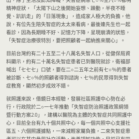
出，除了生活及認知障礙，失智症病患七○％至八○％都有
精神症狀，「太陽下山之後開始妄想、躁動，半夜不睡
覺、趴趴走」的「日落現象」，造成家人極大的負擔，他
說，有位先生陪失智症的太太來看病，最後連先生也一起
看診，因為長期睡不好、記憶力下降，呈現崩潰的狀態，
「失智症治療很特別，要把照顧者一起納進來關心」。
目前台灣約有二十五至二十八萬名失智人口，從健保局資
料顯示，約有二十萬名失智症患者已到醫院就診，衛福部
喊出「七七七」口號，要在二○二五年之前有七○％的患者
被診斷、七○％的照顧者得到諮詢、七％的民眾得到失智
症教育，顯然初步成效不錯。
就照護來說，借鏡日本經驗，發展社區照護中心勢在必
行，行政院於二○一七年推動「失智症防治照護政策綱領
暨行動方案2.0」，建構以醫院為主體的失智症共同照護中
心，目前全台有九十個共照中心，每一個共照中心支援社
區五、六個照護據點，一來減輕家屬負擔，二來失智症患