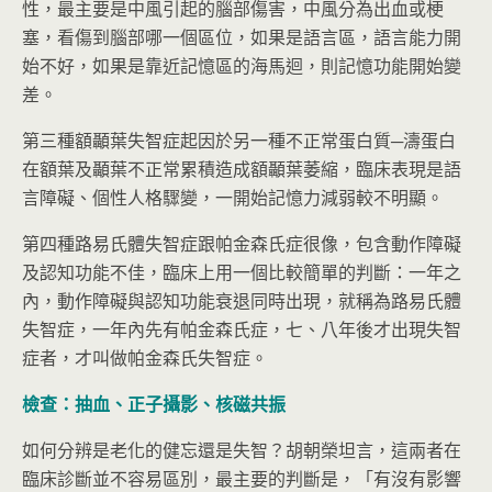
性，最主要是中風引起的腦部傷害，中風分為出血或梗
塞，看傷到腦部哪一個區位，如果是語言區，語言能力開
始不好，如果是靠近記憶區的海馬迴，則記憶功能開始變
差。
第三種額顳葉失智症起因於另一種不正常蛋白質─濤蛋白
在額葉及顳葉不正常累積造成額顳葉萎縮，臨床表現是語
言障礙、個性人格驟變，一開始記憶力減弱較不明顯。
第四種路易氏體失智症跟帕金森氏症很像，包含動作障礙
及認知功能不佳，臨床上用一個比較簡單的判斷：一年之
內，動作障礙與認知功能衰退同時出現，就稱為路易氏體
失智症，一年內先有帕金森氏症，七、八年後才出現失智
症者，才叫做帕金森氏失智症。
檢查：抽血、正子攝影、核磁共振
如何分辨是老化的健忘還是失智？胡朝榮坦言，這兩者在
臨床診斷並不容易區別，最主要的判斷是，「有沒有影響