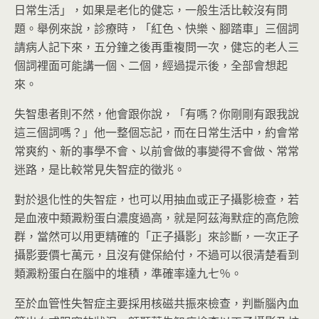
日常生活」，如果是老化的健忘，一般生活比較沒有問
題。舉例來說，診療時，「紅色、快樂、腳踏車」三個詞
請病人記下來，五分鐘之後再重複問一次，健忘的老人三
個詞裡面可能講一個、二個，經過提示後，全部會想起
來。
失智患者則不然，他會跟你說，「有嗎？你剛剛有跟我說
這三個詞嗎？」他一整個忘記，而在日常生活中，約會常
常爽約、新的事學不會、以前會做的事變得不會做、常常
迷路，是比較常見失智症的徵兆。
對於退化性的失智症，也可以用抽血或正子攝影檢查，若
是血液中類澱粉蛋白濃度過高，就是阿茲海默症的高危險
群，當然可以用更精確的「正子攝影」來診斷，一次正子
攝影要價七萬元，且沒有健保給付，不過可以很清楚看到
類澱粉蛋白在腦中的堆積，準確率達九七％。
至於血管性失智症主要採用核磁共振來檢查，判斷腦內血