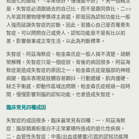
知退化的過程，「本來很好，慢慢變不好」。另一個概念
是，失智症必須跟過去的自己比，而不是跟同儕比，二○○
九年諾貝爾物理學獎得主高錕，即是因為認知功能比一般
人強而延誤失智症的診斷，因此，若擔心自己是否罹患失
智症，可以問問自己或旁人，認知功能是不是有比以前
差，影響做事或正常生活，以此為判斷標準。
失智症、阿茲海默症、帕金森氏症一般人搞不清楚，胡朝
榮解釋，失智症只是一個症狀，背後的病因很多，阿茲海
默症是造成失智症的原因之一，帕金森氏症是腦部的神經
病變，臨床表現是肢體容易顫抖、行動遲緩、肌肉僵硬、
缺乏平衡感，即動作區域出問題，帕金森氏症經過一段時
間，慢慢影響到腦的認知功能，也會造成失智症。
臨床常見四種成因
失智症的成因很多，臨床最常見有四種：一、阿茲海默
症：腦部類澱粉蛋白不正常累積所造成的退化性疾病。
二、血管性失智症：中風(出血或梗塞)引起的認知功能障