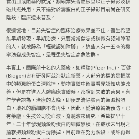
管出血或阻塞的狀況，額顳葉失智症檢查以正子攝影及核
磁共振兼用，只不過對於濤蛋白的正子攝影目前尚在研究
階段，臨床還未普及。
很遺憾地，目前失智症的臨床治療效果並不佳，醫生希望
能早期發現、早期治療，只要常常健忘或稍微有認知障礙
的人，就被歸為「輕微認知障礙」，這些人有一五％的機
率演變成失智症，是罹患失智症高危險群。
事實上，國際前十名的大藥廠，如輝瑞(Pfizer Inc.)、百健
(Biogen)皆有研發阿茲海默症新藥，大部分的標的是把腦
中的類澱粉蛋白清除掉，動物實驗中確實看見認知功能改
善，但是在進入人體臨床實驗時，都嚐到失敗的苦果。有
些學者認為，治療的太晚，即便是清除腦內的類澱粉蛋
白，壞死的腦細胞不會再生，因此，從治療轉為預防，已
有藥廠、生技公司從血液、脊髓液來研究，希望提早十
年、二十年發現類澱粉蛋白的細微累積，在症狀未出現之
前就把類澱粉蛋白清除掉，目前還在努力階段，或許再過