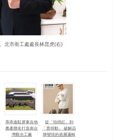
、北市衛工處處長林昆虎(右)
？
乖乖進駐屏東在地
從「拍得紅」到
農產聯名打造南台
「賣得動」 破解品
灣觀光工廠
牌變現的底層邏輯