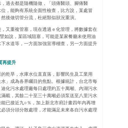
示，過去都是隨機隨做，「頭痛醫頭、腳痛醫
水位，能夠有系統全面性檢查，比方說，某處冒
，然後做切管分流，杜絕類似狀況重演。
後，又重複管塞，現在透過ｅ化管理，將數據套在
，譬如說，某區域阻塞，可能是某家餐廳未使用油
水下水道等，一方面加強宣導稽查，另一方面提升
質再提升
重的乾旱，水庫水位直直落，影響民生及工業用
生水」成為各界矚目的焦點。根據統計，台北市每
，迪化污水處理廠每日處理約五十萬噸、內湖污水
已滿載，其餘二十至三十萬噸必須泵送至八里污水
量能已接近九○％，加上新北市府計畫四年內再增
北必須分頭分散處理，才能滿足未來各自污水處理