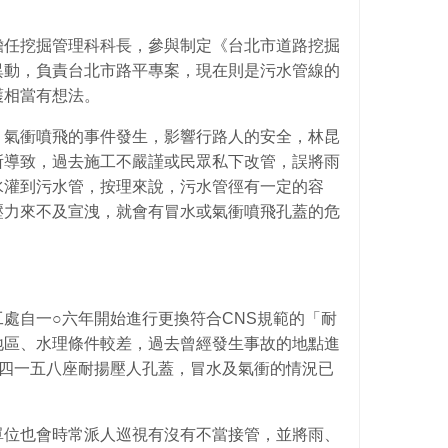
擔任挖掘管理科科長，參與制定《台北市道路挖掘
異動，負責台北市路平專案，現在則是污水管線的
護相當有想法。
、氣衝噴飛的事件發生，影響行路人的安全，林昆
所導致，過去施工不嚴謹或民眾私下改管，誤將雨
水灌到污水管，按理來說，污水管徑有一定的容
壓力來不及宣洩，就會有冒水或氣衝噴飛孔蓋的危
處自一○六年開始進行更換符合CNS規範的「耐
地區、水理條件較差，過去曾經發生事故的地點進
換四一五八座耐揚壓人孔蓋，冒水及氣衝的情況已
單位也會時常派人巡視有沒有不當接管，並將雨、