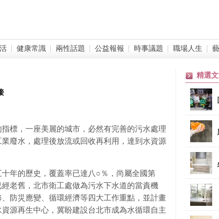
活
健康常識
兩性話題
公益報報
時事議題
職場人生
精選文
接
的指標，一座美麗的城市，必然有完善的污水處理
工業廢水，處理後放流或回收再利用，達到水資源
五十年的歷史，覆蓋率已達八○％，尚屬全國第
已經老舊，北市衛工處做為污水下水道的當責機
修、防災應變、循環經濟等四大工作重點，並計畫
水資源再生中心，冀盼建設台北市成為水循環自主