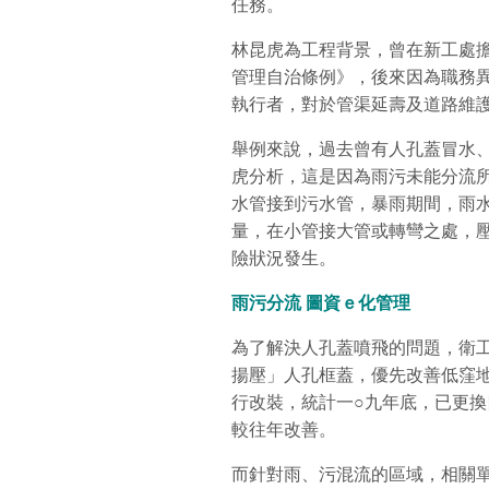
任務。
林昆虎為工程背景，曾在新工處
管理自治條例》，後來因為職務
執行者，對於管渠延壽及道路維
舉例來說，過去曾有人孔蓋冒水
虎分析，這是因為雨污未能分流
水管接到污水管，暴雨期間，雨
量，在小管接大管或轉彎之處，
險狀況發生。
雨污分流
圖資ｅ化管理
為了解決人孔蓋噴飛的問題，衛工
揚壓」人孔框蓋，優先改善低窪
行改裝，統計一○九年底，已更
較往年改善。
而針對雨、污混流的區域，相關