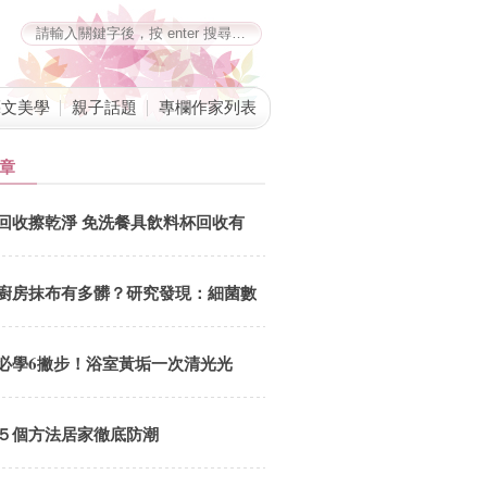
藝文美學
親子話題
專欄作家列表
章
回收擦乾淨 免洗餐具飲料杯回收有
撇步
廚房抹布有多髒？研究發現：細菌數
會隨「這類食物」的消費頻率而增加
必學6撇步！浴室黃垢一次清光光
５個方法居家徹底防潮