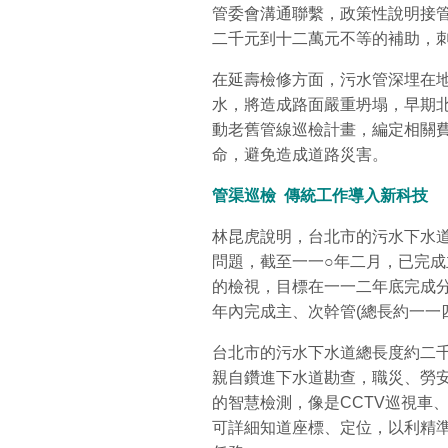
管委會溝通聯繫，政策性說明接管
二千元到十二萬元不等的補助，
在延壽檢修方面，污水管深埋在
水，將造成路面嚴重坍塌，早期
動老舊管線巡檢計畫，編定相關
命，避免造成道路災害。
管渠巡檢
傳統工作導入新科技
林昆虎說明，台北市的污水下水
問題，截至一一○年二月，已完成
的檢視，目標在一一二年底完成
年內完成主、次幹管(總長約一一
台北市的污水下水道總長度約二
親自鑽進下水道勘查，職災、勞
的智慧檢測，像是CCTV巡視車
可詳細知道座標、定位，以利精