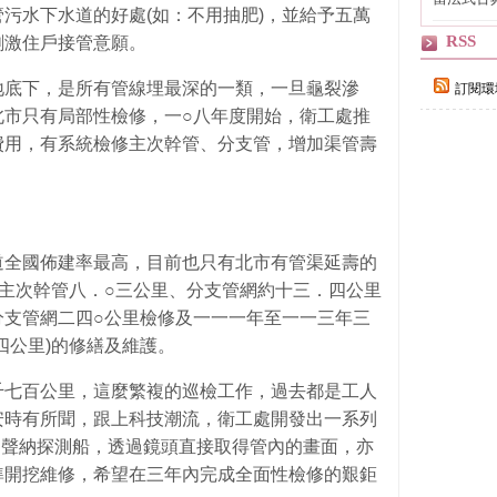
污水下水道的好處(如：不用抽肥)，並給予五萬
自己
RSS
刺激住戶接管意願。
地底下，是所有管線埋最深的一類，一旦龜裂滲
訂閱環
北市只有局部性檢修，一○八年度開始，衛工處推
費用，有系統檢修主次幹管、分支管，增加渠管壽
道全國佈建率最高，目前也只有北市有管渠延壽的
主次幹管八．○三公里、分支管網約十三．四公里
分支管網二四○公里檢修及一一一年至一一三年三
四公里)的修繕及維護。
千七百公里，這麼繁複的巡檢工作，過去都是工人
安時有所聞，跟上科技潮流，衛工處開發出一系列
、聲納探測船，透過鏡頭直接取得管內的畫面，亦
準開挖維修，希望在三年內完成全面性檢修的艱鉅