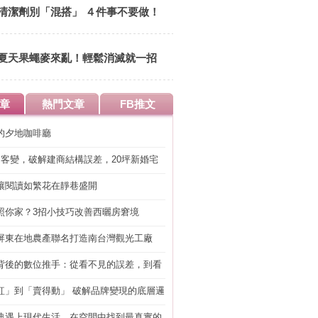
清潔劑別「混搭」 ４件事不要做！
夏天果蠅麥來亂！輕鬆消滅就一招
章
熱門文章
FB推文
的夕地咖啡廳
明客變，破解建商結構誤差，20坪新婚宅
工」的冤枉錢
讓閱讀如繁花在靜巷盛開
照你家？3招小技巧改善西曬房窘境
屏東在地農產聯名打造南台灣觀光工廠
背後的數位推手：從看不見的誤差，到看
準改造
紅」到「賣得動」 破解品牌變現的底層邏
典遇上現代生活，在空間中找到最真實的