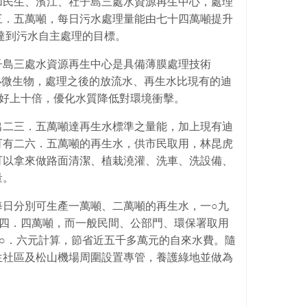
加民生、濱江、社子島三處水資源再生中心，處理
三．五萬噸，每日污水處理量能由七十四萬噸提升
達到污水自主處理的目標。
子島三處水資源再生中心是具備薄膜處理技術
細小微生物，處理之後的放流水、再生水比現有的迪
質好上十倍，優化水質降低對環境衝擊。
出二三．五萬噸達再生水標準之量能，加上現有迪
可有二六．五萬噸的再生水，供市民取用，林昆虎
可以拿來做路面清潔、植栽澆灌、洗車、洗設備、
量。
每日分別可生產一萬噸、二萬噸的再生水，一○九
○四．四萬噸，而一般民間、公部門、環保署取用
○．六元計算，節省近五千多萬元的自來水費。隨
生社區及松山機場周圍設置專管，養護綠地並做為