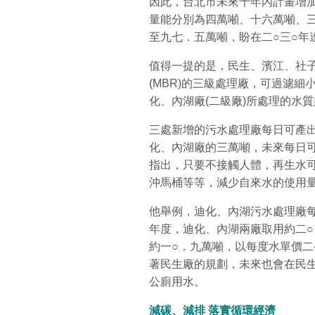
因此，台北市未來十年內計畫增
量能分別為四萬噸、十六萬噸、
至九七．五萬噸，盼在二○三○年
值得一提的是，民生、濱江、社
(MBR)的三級處理廠，可過濾
化、內湖廠(二級廠)所處理的水
三處新增的污水處理廠每日可產
化、內湖廠的三萬噸，未來每日
指出，只要不接觸人體，再生水
沖馬桶等等，減少自來水的使用
他舉例，迪化、內湖污水處理廠
年度，迪化、內湖兩廠取用約二
約一○．九萬噸，以每度水單價二
著民生廠的規劃，未來也會在民
公廁用水。
減碳、減排
落實循環經濟