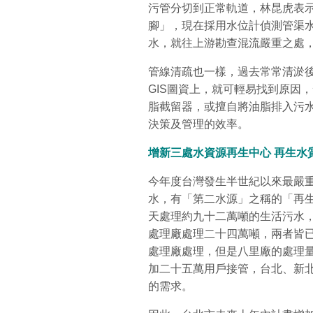
污管分切到正常軌道，林昆虎表
腳」，現在採用水位計偵測管渠
水，就往上游勘查混流嚴重之處
管線清疏也一樣，過去常常清淤
GIS圖資上，就可輕易找到原因
脂截留器，或擅自將油脂排入污
決策及管理的效率。
增新三處水資源再生中心
再生水
今年度台灣發生半世紀以來最嚴
水，有「第二水源」之稱的「再
天處理約九十二萬噸的生活污水
處理廠處理二十四萬噸，兩者皆
處理廠處理，但是八里廠的處理
加二十五萬用戶接管，台北、新
的需求。