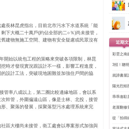
處處長林昆虎指出，目前北市污水下水道系統「能
剩下大概二十萬戶(約佔全部的二○％)尚未接管，
老舊建物無施工空間、建物有安全疑慮或民眾沒有
近期文
。
彩雲之南
九年開始以統包工程的策略來突破各項限制，林昆
3招！聰
開挖時才發現實況跟設計不一樣，影響工程進度，
省下「二
同的設計工法，突破現地困難並加強住戶間的協
就諦書屋
陽光烈焰
)接管率八成以上，第二圈比較邊緣地區，會以系
乖乖進駐
主次幹管，外圍偏遠山區，像是士林、北投，接管
地形、聚落的發展，採聚落型污水處理系統來完
老屋翻修
得見的精
從「拍得
輯
的社區大樓尚未接管，衛工處會以專案形式加強與
當法式古