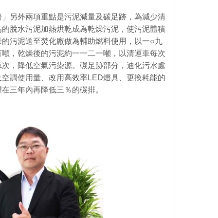
濟」另外兩項重點是污泥減量及碳足跡，為減少清
高的脫水污泥加熱烘乾成為乾燥污泥，使污泥體積
燥的污泥送至焚化廠做為輔助燃料使用，以一○九
百噸，乾燥後的污泥約一一二一噸，以清運車每次
車次，降低空氣污染源。碳足跡部分，迪化污水處
空調使用量、改用高效率LED燈具、更換耗能的
望在三年內再降低三％的碳排。