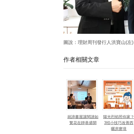
圖說：理財周刊發行人洪寶山(左)
作者相關文章
就諦書屋讓閱讀如
陽光烈焰照你家
繁花在靜巷盛開
3招小技巧改善西
曬房窘境