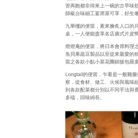
管再飽都非得來上一碗的古早味
師級台味細工宴席菜可享，好生
九華樓的便當，素來膾炙人口的
桌，一人便能盡享名店廣式片皮
燈燈庵的便當，將日本會席料理
魚貝果蔬豆製品以至從來最愛的
當之各款小點小菜花團錦簇包羅
Longtail的便當，乍看是一
察，從食材、做工、火候與風味組成都
到各款配菜都分別以不同手法與
多端，回味綿長。