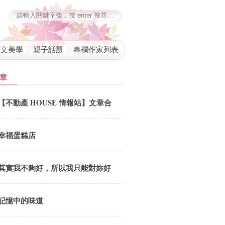
藝文美學
親子話題
專欄作家列表
章
【不動產 HOUSE 情報站】文章合
併公告
幸福蛋糕店
其實我不夠好，所以我只能對妳好
記憶中的味道