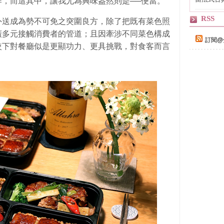
，而這其中，讓我尤為興味盎然則是──便當。
自己
RSS
外送成為勢不可免之突圍良方，除了把既有菜色照
廣多元接觸消費者的管道；且因牽涉不同菜色構成
訂閱@
較下對餐廳似是更顯功力、更具挑戰，對食客而言