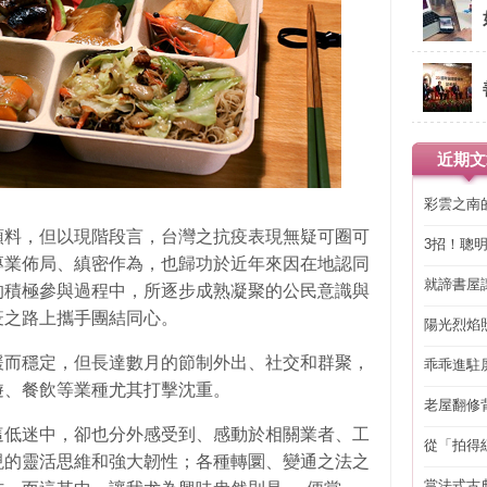
近期文
彩雲之南
預料，但以現階段言，台灣之抗疫表現無疑可圈可
3招！聰
專業佈局、縝密作為，也歸功於近年來因在地認同
省下「二
就諦書屋
的積極參與過程中，所逐步成熟凝聚的公民意識與
疫之路上攜手團結同心。
陽光烈焰
緩而穩定，但長達數月的節制外出、社交和群聚，
乖乖進駐
遊、餐飲等業種尤其打擊沈重。
老屋翻修
得見的精
這低迷中，卻也分外感受到、感動於相關業者、工
從「拍得
現的靈活思維和強大韌性；各種轉圜、變通之法之
輯
當法式古