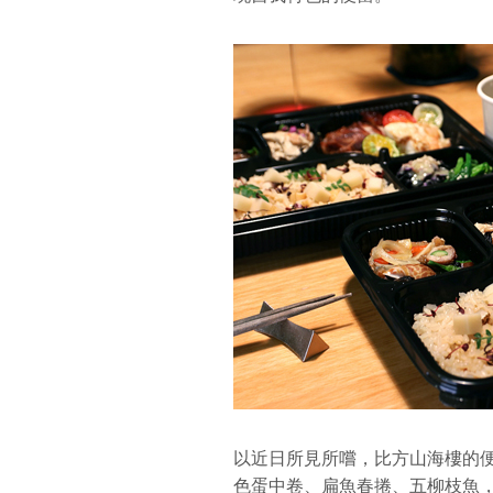
以近日所見所嚐，比方山海樓的
色蛋中卷、扁魚春捲、五柳枝魚