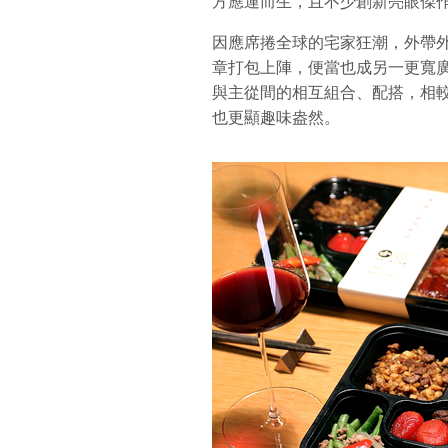
方應運而生，且不少創新亮眼傑作
因應席捲全球的宅家狂潮，外帶
章打包上陣，便當也成另一更寬
與主從間的相互組合、配搭，相
也更顯趣味盎然。