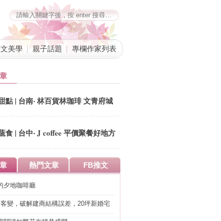
藝文美學
親子話題
專欄作家列表
章
甜點 | 台南‧ 林百貨林珈琲 文青府城
回憶錄
蔬食 | 台中‧ J coffee 平價聚餐好地方
章
熱門文章
FB推文
的夕地咖啡廳
明客變，破解建商結構誤差，20坪新婚宅
工」的冤枉錢