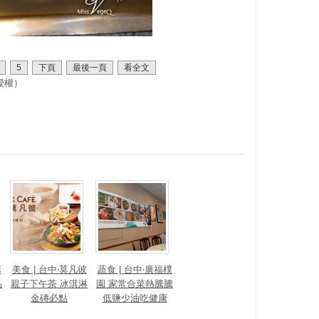
5
下頁
最後一頁
看全文
授權）
麻
美食 | 台中‧莫凡彼
蔬食 | 台中‧廣福樸
品
親子下午茶 冰淇淋
園 家常合菜熱騰騰
金磚必點
低鹽少油吃健康