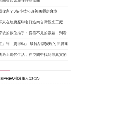
讓閱讀如繁花在靜巷盛開
照你家？3招小技巧改善西曬房窘境
屏東在地農產聯名打造南台灣觀光工廠
背後的數位推手：從看不見的誤差，到看
準改造
紅」到「賣得動」 破解品牌變現的底層邏
典遇上現代生活，在空間中找到最真實的
ssVegeQ浪漫旅人誌RSS