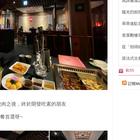
就諦書屋
陽光烈焰
乖乖進駐
老屋翻修
得見的精
從「拍得
輯
當法式古
自己
RSS
訂閱Ｍi
燒肉之後，終於開發吃素的朋友
聚餐首選呀~