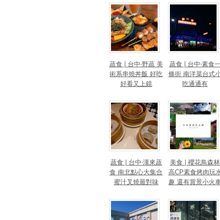
蔬食 | 台中‧野蔬 美
蔬食 | 台中‧素食
術系串燒丼飯 好吃
條街 南洋菜台式
好看又上鏡
吃通通有
蔬食 | 台中‧漢來蔬
美食 | 櫻花鳥森林
食 南北點心大集合
高CP素食烤肉玩
蜜汁叉燒最對味
趣 還有賞景小火