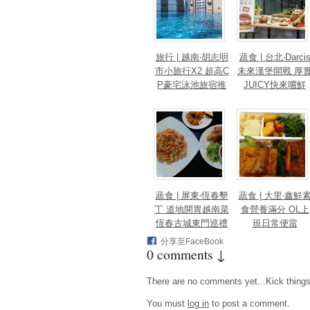
旅行 | 越南‧胡志明
蔬食 | 台北‧Darci
市小旅行X2 超高C
未來漢堡開戰 厚
P豪宅泳池旅宿推
JUICY快來嚐鮮
薦
蔬食 | 屏東‧恆春墾
蔬食 | 大里‧鑫鮮
丁 道地開胃越南菜
食營養滿分 OL上
恆春古城東門巡禮
班日常便當
分享至FaceBook
0 comments ↓
There are no comments yet...Kick things o
You must
log in
to post a comment.