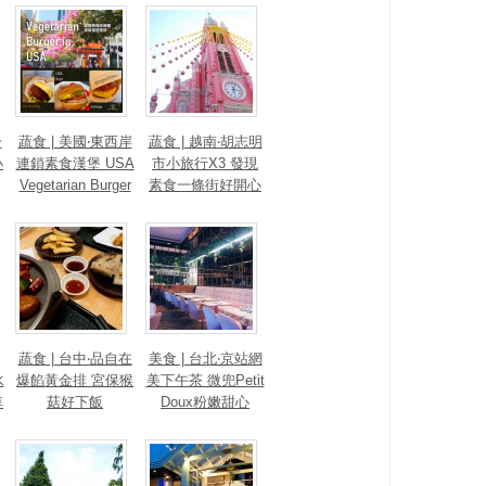
一
蔬食 | 美國‧東西岸
蔬食 | 越南‧胡志明
小
連鎖素食漢堡 USA
市小旅行X3 發現
Vegetarian Burger
素食一條街好開心
蔬食 | 台中‧品自在
美食 | 台北‧京站網
水
爆餡黃金排 宮保猴
美下午茶 微兜Petit
車
菇好下飯
Doux粉嫩甜心