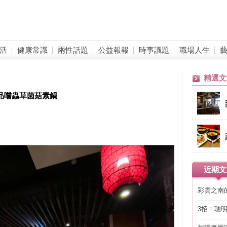
活
健康常識
兩性話題
公益報報
時事議題
職場人生
精選文
裝品嚐蟲草菌菇素鍋
近期文
彩雲之南
3招！聰
省下「二