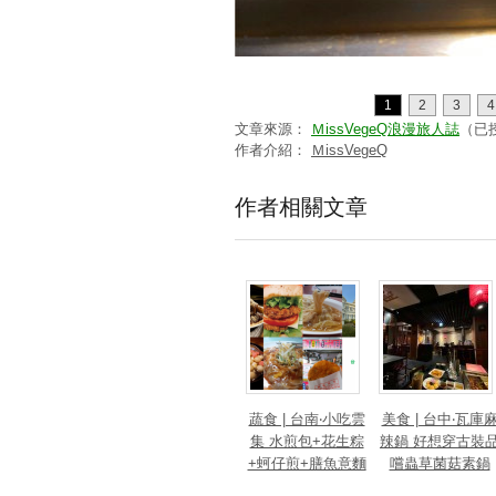
1
2
3
4
文章來源：
ＭissVegeQ浪漫旅人誌
（已
作者介紹：
ＭissVegeQ
作者相關文章
蔬食 | 台南‧小吃雲
美食 | 台中‧瓦庫
集 水煎包+花生粽
辣鍋 好想穿古裝
+蚵仔煎+膳魚意麵
嚐蟲草菌菇素鍋
+素漢堡