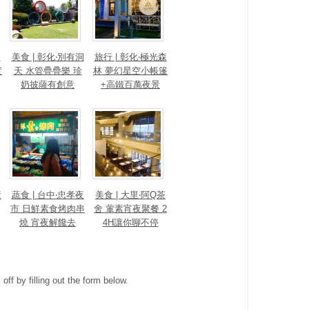
s
美食 | 彰化‧別有洞
旅行 | 彰化‧極光森
實
天 水管疊疊樂 珍
林 夢幻星空小帳篷
奶披薩有創意
+高鐵百萬夜景
素
蔬食 | 台中‧忠孝夜
美食 | 大里‧阿Q茶
市 日鮮素食烤肉串
舍 葷素宵夜聚餐 2
燒 宵夜解饞去
4H讓你聊不停
ff by filling out the form below.