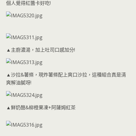
個人覺得紅醬卡好吃!
▲主廚濃湯，加上吐司口感加分!
▲沙拉&薯條，現炸薯條配上爽口沙拉，這種組合真是清
爽解油膩呀!
▲鮮奶酪&柳橙果凍+阿薩姆紅茶