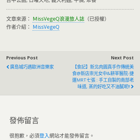
台中公園, 日曜天地, 義大利麵, 平價, 聚餐
文章來源：
ＭissVegeQ浪漫旅人誌
（已授權）
作者介紹：
ＭissVegeQ
Previous Post
Next Post
廣島城巧遇歐洲音樂家
【食記】新北肉圓真手作傳統美
食@新店崇光女中&耕莘醫院-捷
運MRT七張 : 手工自製的南部老
味道, 蒸的好吃又不油膩呢!!
發佈留言
很抱歉，必須
登入
網站才能發佈留言。