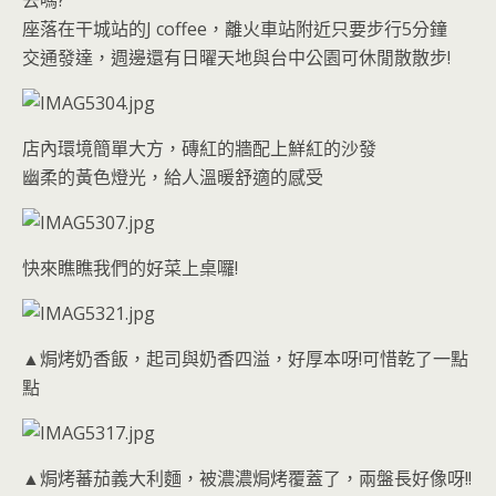
去嗎?
座落在干城站的J coffee，離火車站附近只要步行5分鐘
交通發達，週邊還有日曜天地與台中公園可休閒散散步!
店內環境簡單大方，磚紅的牆配上鮮紅的沙發
幽柔的黃色燈光，給人溫暖舒適的感受
快來瞧瞧我們的好菜上桌囉!
▲焗烤奶香飯，起司與奶香四溢，好厚本呀!可惜乾了一點
點
▲焗烤蕃茄義大利麵，被濃濃焗烤覆蓋了，兩盤長好像呀!!