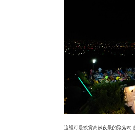
這裡可是觀賞高鐵夜景的聚落喲!