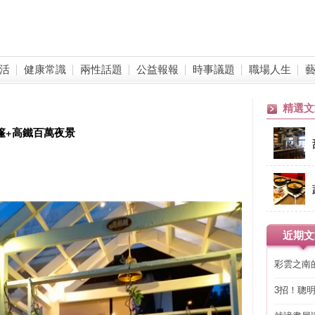
活
健康常識
兩性話題
公益報報
時事議題
職場人生
精選文
帳篷+高鐵百萬夜景
近期文
彩雲之南
3招！聰
省下「二