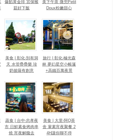
水
爆餡黃金排 宮保猴
美下午茶 微兜Petit
車
菇好下飯
Doux粉嫩甜心
s
美食 | 彰化‧別有洞
旅行 | 彰化‧極光森
實
天 水管疊疊樂 珍
林 夢幻星空小帳篷
奶披薩有創意
+高鐵百萬夜景
素
蔬食 | 台中‧忠孝夜
美食 | 大里‧阿Q茶
市 日鮮素食烤肉串
舍 葷素宵夜聚餐 2
燒 宵夜解饞去
4H讓你聊不停