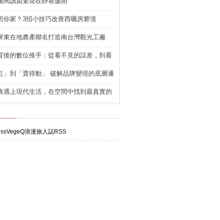
讓閱讀如繁花在靜巷盛開
照你家？3招小技巧改善西曬房窘境
屏東在地農產聯名打造南台灣觀光工廠
背後的數位推手：從看不見的誤差，到看
準改造
紅」到「賣得動」 破解品牌變現的底層邏
典遇上現代生活，在空間中找到最真實的
ssVegeQ浪漫旅人誌RSS