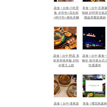
蔬食 | 台南‧小吃雲
美食 | 台中‧瓦庫
集 水煎包+花生粽
辣鍋 好想穿古裝
+蚵仔煎+膳魚意麵
嚐蟲草菌菇素鍋
+素漢堡
蔬食 | 台中‧野蔬 美
蔬食 | 台中‧素食
術系串燒丼飯 好吃
條街 南洋菜台式
好看又上鏡
吃通通有
蔬食 | 台中‧漢來蔬
美食 | 櫻花鳥森林