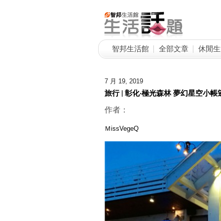
智邦生活館
全部文章
休閒生
7 月 19, 2019
旅行 | 彰化‧極光森林 夢幻星空小
作者：
ＭissVegeQ