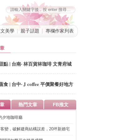
藝文美學
親子話題
專欄作家列表
章
甜點 | 台南‧ 林百貨林珈琲 文青府城
回憶錄
蔬食 | 台中‧ J coffee 平價聚餐好地方
章
熱門文章
FB推文
的夕地咖啡廳
明客變，破解建商結構誤差，20坪新婚宅
工」的冤枉錢