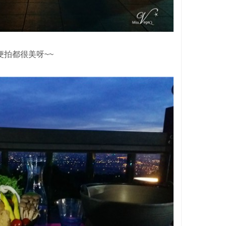
便拍都很美呀~~