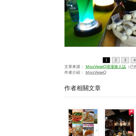
1
2
3
4
文章來源：
ＭissVegeQ浪漫旅人誌
（已
作者介紹：
ＭissVegeQ
作者相關文章