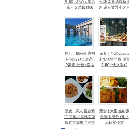
食 南北點心大集合
高CP素食烤肉玩
蜜汁叉燒最對味
趣 還有賞景小火
旅行 | 越南‧胡志明
蔬食 | 台北‧Darci
市小旅行X2 超高C
未來漢堡開戰 厚
P豪宅泳池旅宿推
JUICY快來嚐鮮
薦
蔬食 | 屏東‧恆春墾
蔬食 | 大里‧鑫鮮
丁 道地開胃越南菜
食營養滿分 OL上
恆春古城東門巡禮
班日常便當