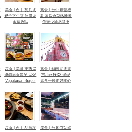
麻
美食 | 台中‧莫凡彼
蔬食 | 台中‧廣福樸
品
親子下午茶 冰淇淋
園 家常合菜熱騰騰
金磚必點
低鹽少油吃健康
一
蔬食 | 美國‧東西岸
蔬食 | 越南‧胡志明
小
連鎖素食漢堡 USA
市小旅行X3 發現
Vegetarian Burger
素食一條街好開心
蔬食 | 台中‧品自在
美食 | 台北‧京站網