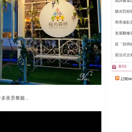
就諦書屋
陽光烈焰
乖乖進駐
老屋翻修
得見的精
從「拍得
輯
當法式古
自己
RSS
訂閱Ｍi
許多夜景餐廳，