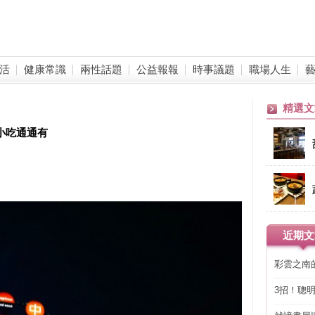
活
健康常識
兩性話題
公益報報
時事議題
職場人生
精選文
式小吃通通有
近期文
彩雲之南
3招！聰
省下「二