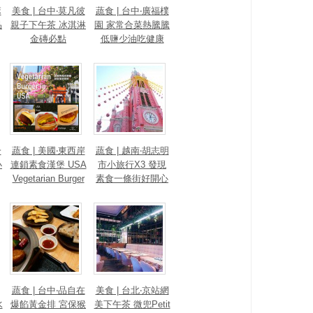
麻
美食 | 台中‧莫凡彼
蔬食 | 台中‧廣福樸
品
親子下午茶 冰淇淋
園 家常合菜熱騰騰
金磚必點
低鹽少油吃健康
一
蔬食 | 美國‧東西岸
蔬食 | 越南‧胡志明
小
連鎖素食漢堡 USA
市小旅行X3 發現
Vegetarian Burger
素食一條街好開心
蔬食 | 台中‧品自在
美食 | 台北‧京站網
水
爆餡黃金排 宮保猴
美下午茶 微兜Petit