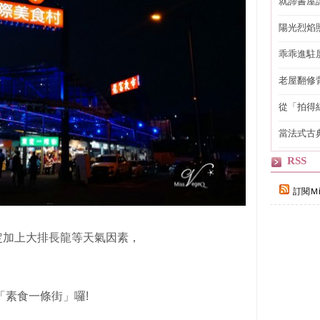
就諦書屋
陽光烈焰
乖乖進駐
老屋翻修
得見的精
從「拍得
輯
當法式古
自己
RSS
訂閱Ｍi
定加上大排長龍等天氣因素，
「素食一條街」囉!