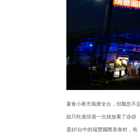
素食小夜市風靡全台，但飄忽不
姐只吃過排過一次就放棄了@@
還好!台中的瑞豐國際美食村，有