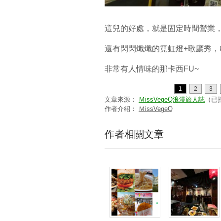
這兒的好處，就是固定時間營業，
還有閃閃熾熾的霓虹燈+歌廳秀，
非常有人情味的那卡西FU~
1
2
3
文章來源：
ＭissVegeQ浪漫旅人誌
（已
作者介紹：
ＭissVegeQ
作者相關文章