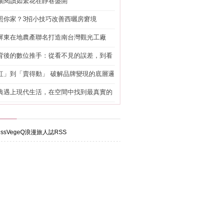
讓閱讀如繁花在靜巷盛開
照你家？3招小技巧改善西曬房窘境
屏東在地農產聯名打造南台灣觀光工廠
背後的數位推手：從看不見的誤差，到看
準改造
紅」到「賣得動」 破解品牌變現的底層邏
典遇上現代生活，在空間中找到最真實的
ssVegeQ浪漫旅人誌RSS