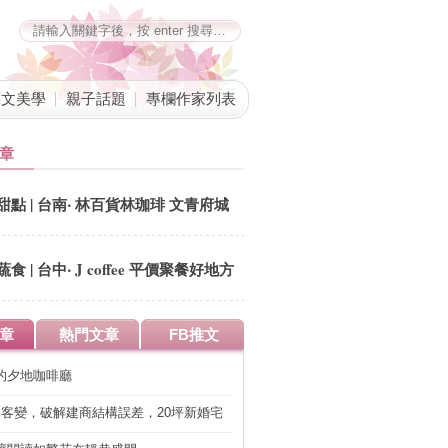
藝文美學
親子話題
專欄作家列表
章
甜點 | 台南‧ 林百貨林珈琲 文青府城
回憶錄
蔬食 | 台中‧ J coffee 平價聚餐好地方
章
熱門文章
FB推文
的夕地咖啡廳
明客變，破解建商結構誤差，20坪新婚宅
工」的冤枉錢