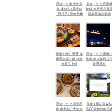
蔬食 | 台南‧小吃雲
美食 | 台中‧瓦庫
集 水煎包+花生粽
辣鍋 好想穿古裝
+蚵仔煎+膳魚意麵
嚐蟲草菌菇素鍋
+素漢堡
蔬食 | 台中‧野蔬 美
蔬食 | 台中‧素食
術系串燒丼飯 好吃
條街 南洋菜台式
好看又上鏡
吃通通有
蔬食 | 台中‧漢來蔬
美食 | 櫻花鳥森林
食 南北點心大集合
高CP素食烤肉玩