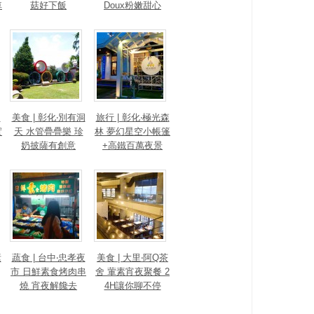
車
菇好下飯
Doux粉嫩甜心
s
美食 | 彰化‧別有洞
旅行 | 彰化‧極光森
實
天 水管疊疊樂 珍
林 夢幻星空小帳篷
奶披薩有創意
+高鐵百萬夜景
素
蔬食 | 台中‧忠孝夜
美食 | 大里‧阿Q茶
市 日鮮素食烤肉串
舍 葷素宵夜聚餐 2
燒 宵夜解饞去
4H讓你聊不停