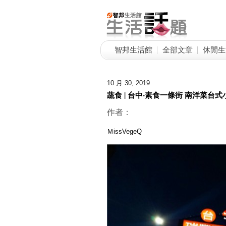
智邦生活館
全部文章
休閒生
10 月 30, 2019
蔬食 | 台中‧素食一條街 南洋菜台
作者：
ＭissVegeQ