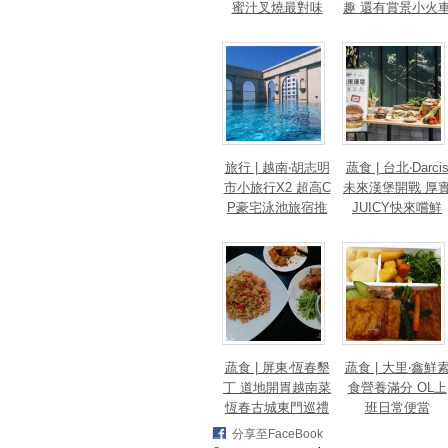
蜜汁叉燒最對味
趣 還有賞景小火
旅行 | 越南‧胡志明
蔬食 | 台北‧Darci
市小旅行X2 超高C
未來漢堡開戰 厚
P豪宅泳池旅宿推
JUICY快來嚐鮮
薦
蔬食 | 屏東‧恆春墾
蔬食 | 大里‧鑫鮮
丁 道地開胃越南菜
食營養滿分 OL上
恆春古城東門巡禮
班日常便當
分享至FaceBook