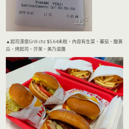
▲起司漢堡Grill chz $5.64未稅，內容有生菜、蕃茄、酸黃
瓜、烤起司、芥茉、美乃滋醬