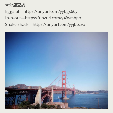
★分店查詢
Eggslut—https://tinyurl.com/yybgs66y
In-n-out—https://tinyurl.com/y4fwmbpo
Shake shack—https://tinyurl.com/yyjbbzva