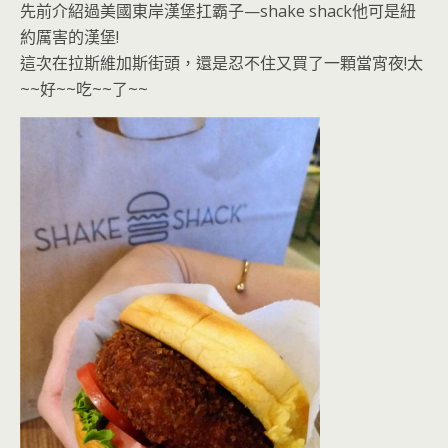
先前介紹過美國東岸漢堡扛霸子—shake shack他可是紐
約厲害的漢堡!
這次在拉斯維加斯街頭，還是忍不住又買了一顆當宵夜!太
~~好~~吃~~了~~