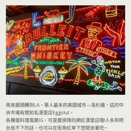
再來鏡頭轉到LA，華人最多的美國城市—洛杉磯，這的中
央市場有間知名漢堡店Eggslut，
各種蛋料理風靡IG，可是要排隊的網紅漢堡店哦!人多到吧
台坐不下的話，也可以在街角紅傘下悠閒坐著吃~