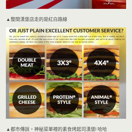
▲整間漢堡店走的是紅白路線
▲都市傳說，神秘菜單裡的素食烤起司漢堡! 哈哈