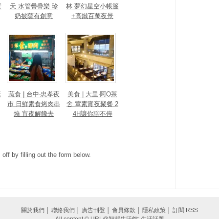
實
天 水管疊疊樂 珍
林 夢幻星空小帳篷
奶披薩有創意
+高鐵百萬夜景
素
蔬食 | 台中‧忠孝夜
美食 | 大里‧阿Q茶
市 日鮮素食烤肉串
舍 葷素宵夜聚餐 2
燒 宵夜解饞去
4H讓你聊不停
ff by filling out the form below.
關於我們
│
聯絡我們
│
廣告刊登
│
會員條款
│
隱私政策
│
訂閱 RSS