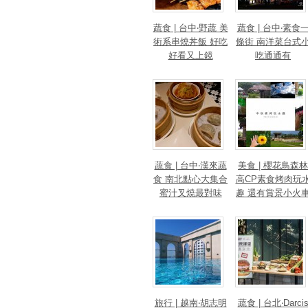
蔬食 | 台中‧野蔬 美
蔬食 | 台中‧素食
術系串燒丼飯 好吃
條街 南洋菜台式
好看又上鏡
吃通通有
蔬食 | 台中‧漢來蔬
美食 | 櫻花鳥森林
食 南北點心大集合
高CP素食烤肉玩
蜜汁叉燒最對味
趣 還有賞景小火
旅行 | 越南‧胡志明
蔬食 | 台北‧Darci