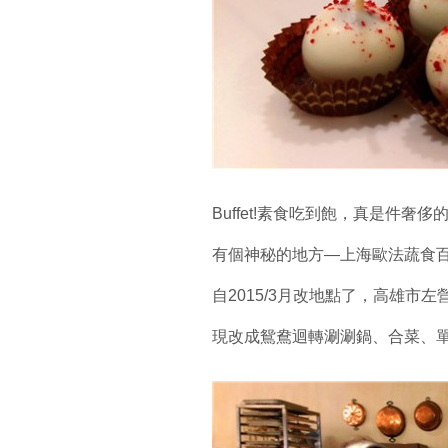
Buffet!素食吃到飽，真是件奢
有個神秘的地方—上海歐法蔬食百
自2015/3月改地點了，高雄市左
現改成鴛鴦迴轉涮涮鍋、合菜、