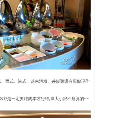
式、西式、港式、越南河粉、丼飯類還有現點現作
S都是一定要吃夠本才行!食量太小狠不划算的~~