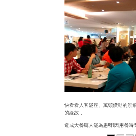
快看看人客滿座、萬頭鑽動的景
的緣故，
造成大餐廳人滿為患呀!因用餐時