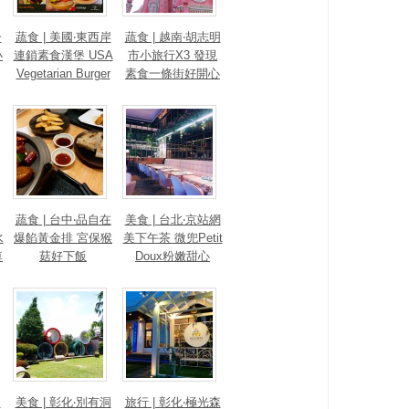
一
蔬食 | 美國‧東西岸
蔬食 | 越南‧胡志明
小
連鎖素食漢堡 USA
市小旅行X3 發現
Vegetarian Burger
素食一條街好開心
蔬食 | 台中‧品自在
美食 | 台北‧京站網
水
爆餡黃金排 宮保猴
美下午茶 微兜Petit
車
菇好下飯
Doux粉嫩甜心
s
美食 | 彰化‧別有洞
旅行 | 彰化‧極光森