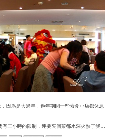
象，因為是大過年，過年期間一些素食小店都休息
間有三小時的限制，連要夾個菜都水深火熱了我…