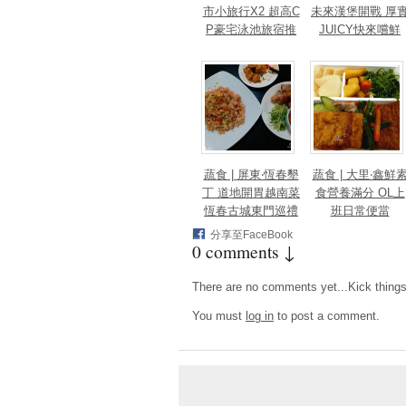
市小旅行X2 超高C
未來漢堡開戰 厚
P豪宅泳池旅宿推
JUICY快來嚐鮮
薦
蔬食 | 屏東‧恆春墾
蔬食 | 大里‧鑫鮮
丁 道地開胃越南菜
食營養滿分 OL上
恆春古城東門巡禮
班日常便當
分享至FaceBook
0 comments ↓
There are no comments yet...Kick things o
You must
log in
to post a comment.