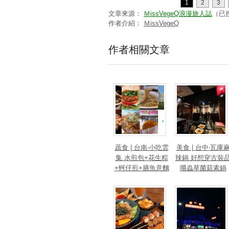
1
2
3
文章來源：
ＭissVegeQ浪漫旅人誌
（已
作者介紹：
ＭissVegeQ
作者相關文章
蔬食 | 台南‧小吃雲
美食 | 台中‧瓦庫
集 水煎包+花生粽
辣鍋 好想穿古裝
+蚵仔煎+膳魚意麵
嚐蟲草菌菇素鍋
+素漢堡