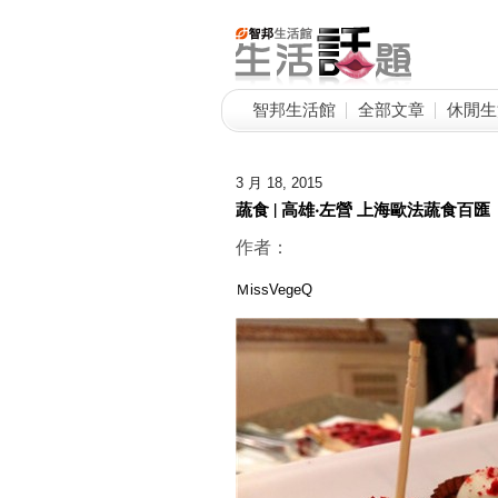
智邦生活館
全部文章
休閒生
3 月 18, 2015
蔬食 | 高雄‧左營 上海歐法蔬食百匯
作者：
ＭissVegeQ