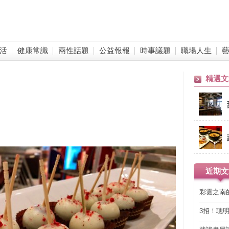
活
健康常識
兩性話題
公益報報
時事議題
職場人生
精選文
近期文
彩雲之南
3招！聰
省下「二