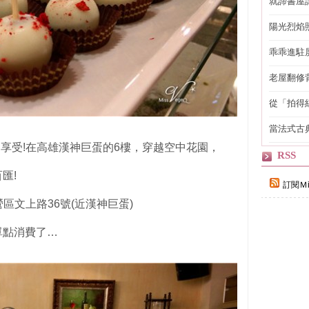
就諦書屋
陽光烈焰
乖乖進駐
老屋翻修
得見的精
從「拍得
輯
當法式古
自己
侈的享受!在高雄漢神巨蛋的6樓，穿越空中花園，
RSS
匯!
訂閱Ｍi
營區文上路36號(近漢神巨蛋)
單點消費了…