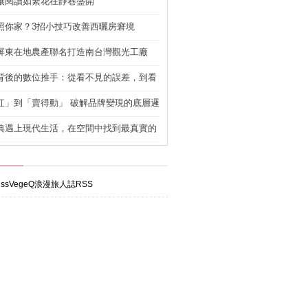
讓閱讀如繁花在靜巷盛開
照你家？3招小技巧改善西曬房窘境
屏東在地農產聯名打造南台灣觀光工廠
背後的數位推手：從看不見的誤差，到看
準改造
紅」到「賣得動」 破解品牌變現的底層邏
典遇上現代生活，在空間中找到最真實的
ssVegeQ浪漫旅人誌RSS