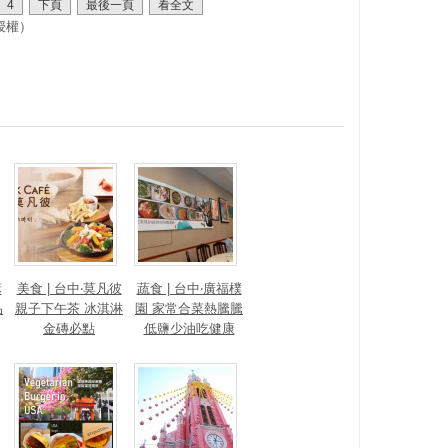
4
下頁
最後一頁
看全文
授權）
麻
美食 | 台中‧莫凡彼
蔬食 | 台中‧廣福樸
品
親子下午茶 冰淇淋
園 家常合菜熱騰騰
金磚必點
低鹽少油吃健康