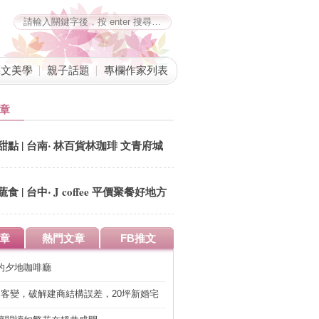
藝文美學
親子話題
專欄作家列表
章
甜點 | 台南‧ 林百貨林珈琲 文青府城
回憶錄
蔬食 | 台中‧ J coffee 平價聚餐好地方
章
熱門文章
FB推文
的夕地咖啡廳
明客變，破解建商結構誤差，20坪新婚宅
工」的冤枉錢